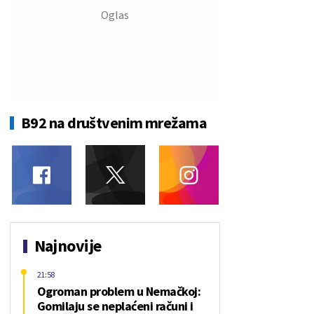
B92 na društvenim mrežama
Najnovije
21:58
Ogroman problem u Nemačkoj:
Gomilaju se neplaćeni računi i