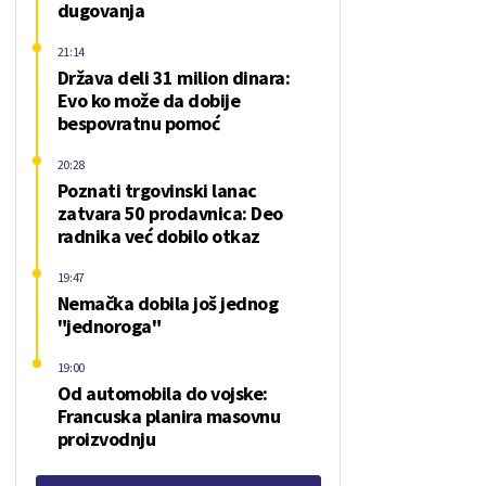
dugovanja
21:14
Država deli 31 milion dinara:
Evo ko može da dobije
bespovratnu pomoć
20:28
Poznati trgovinski lanac
zatvara 50 prodavnica: Deo
radnika već dobilo otkaz
19:47
Nemačka dobila još jednog
"jednoroga"
19:00
Od automobila do vojske:
Francuska planira masovnu
proizvodnju