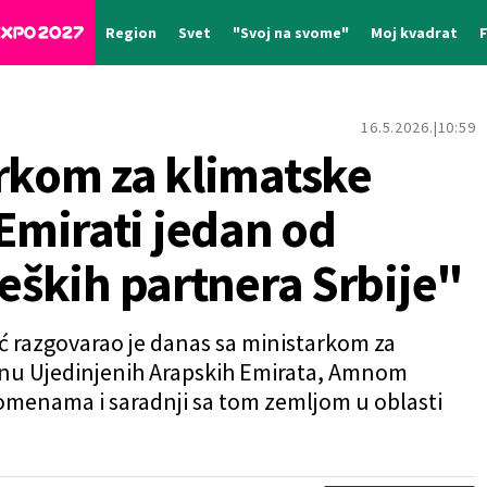
Region
Svet
"Svoj na svome"
Moj kvadrat
16.5.2026.
10:59
arkom za klimatske
mirati jedan od
teških partnera Srbije"
ć razgovarao je danas sa ministarkom za
inu Ujedinjenih Arapskih Emirata, Amnom
omenama i saradnji sa tom zemljom u oblasti