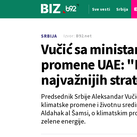
Sve vesti
Srbija
Nova vest
Izvor:
B92.net
SRBIJA
Vučić sa minist
promene UAE: "E
najvažnijih stra
Predsednik Srbije Aleksandar Vuči
klimatske promene i životnu sred
Aldahak al Šamsi, o klimatskim pr
zelene energije.