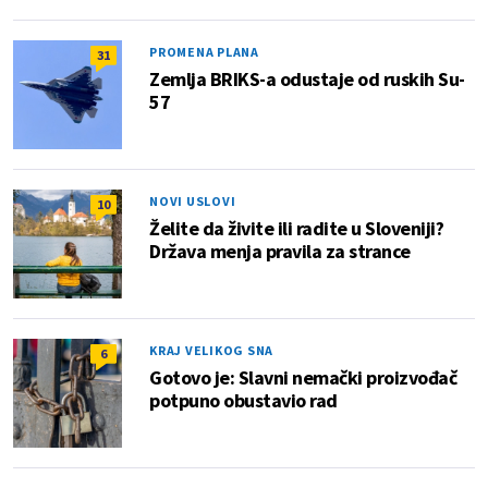
PROMENA PLANA
31
Zemlja BRIKS-a odustaje od ruskih Su-
57
NOVI USLOVI
10
Želite da živite ili radite u Sloveniji?
Država menja pravila za strance
KRAJ VELIKOG SNA
6
Gotovo je: Slavni nemački proizvođač
potpuno obustavio rad