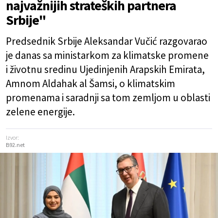
najvažnijih strateških partnera
Srbije"
Predsednik Srbije Aleksandar Vučić razgovarao
je danas sa ministarkom za klimatske promene
i životnu sredinu Ujedinjenih Arapskih Emirata,
Amnom Aldahak al Šamsi, o klimatskim
promenama i saradnji sa tom zemljom u oblasti
zelene energije.
Izvor:
B92.net