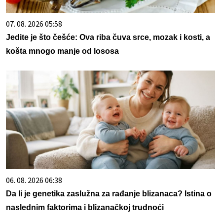
07. 08. 2026 05:58
Jedite je što češće: Ova riba čuva srce, mozak i kosti, a
košta mnogo manje od lososa
06. 08. 2026 06:38
Da li je genetika zaslužna za rađanje blizanaca? Istina o
naslednim faktorima i blizanačkoj trudnoći