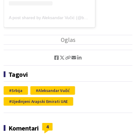
A post shared by Aleksandar Vučić (@buducnostsrbijeav)
Tagovi
Srbija
Aleksandar Vučić
Ujedinjeni Arapski Emirati UAE
4
Komentari