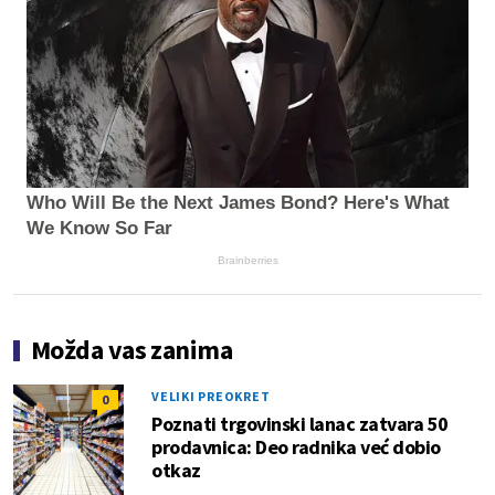
Who Will Be the Next James Bond? Here's What
We Know So Far
Brainberries
Možda vas zanima
VELIKI PREOKRET
0
Poznati trgovinski lanac zatvara 50
prodavnica: Deo radnika već dobio
otkaz