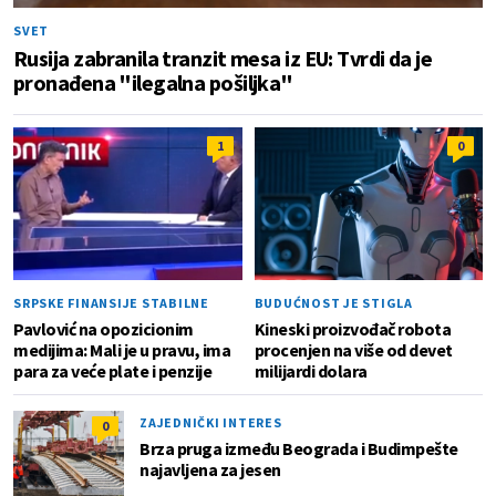
SVET
Rusija zabranila tranzit mesa iz EU: Tvrdi da je
pronađena "ilegalna pošiljka"
1
0
SRPSKE FINANSIJE STABILNE
BUDUĆNOST JE STIGLA
Pavlović na opozicionim
Kineski proizvođač robota
medijima: Mali je u pravu, ima
procenjen na više od devet
para za veće plate i penzije
milijardi dolara
ZAJEDNIČKI INTERES
0
Brza pruga između Beograda i Budimpešte
najavljena za jesen