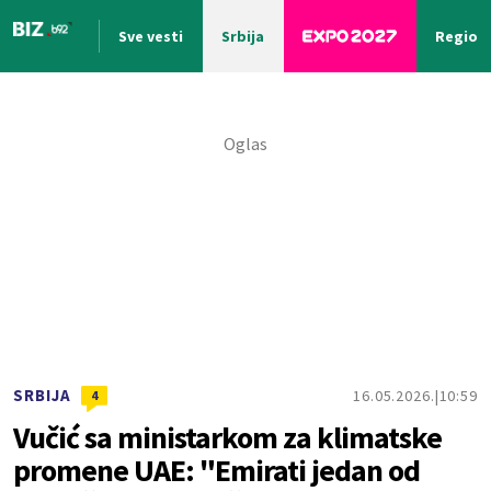
Sve vesti
Srbija
Region
Nova vest
SRBIJA
16.05.2026.
10:59
4
Vučić sa ministarkom za klimatske
promene UAE: "Emirati jedan od