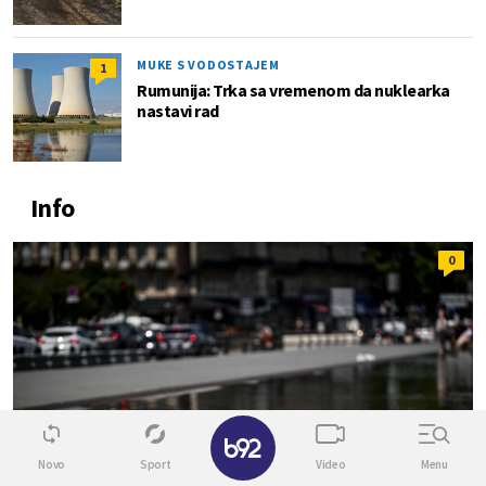
MUKE S VODOSTAJEM
1
Rumunija: Trka sa vremenom da nuklearka
nastavi rad
Info
0
✕
Novo
Sport
Video
Menu