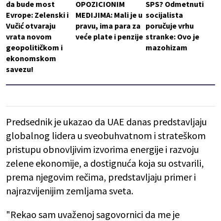
da bude most
OPOZICIONIM
SPS? Odmetnuti
Evrope: Zelenski i
MEDIJIMA: Mali je u
socijalista
Vučić otvaraju
pravu, ima para za
poručuje vrhu
vrata novom
veće plate i penzije
stranke: Ovo je
geopolitičkom i
mazohizam
ekonomskom
savezu!
Predsednik je ukazao da UAE danas predstavljaju
globalnog lidera u sveobuhvatnom i strateškom
pristupu obnovljivim izvorima energije i razvoju
zelene ekonomije, a dostignuća koja su ostvarili,
prema njegovim rečima, predstavljaju primer i
najrazvijenijim zemljama sveta.
"Rekao sam uvaženoj sagovornici da me je