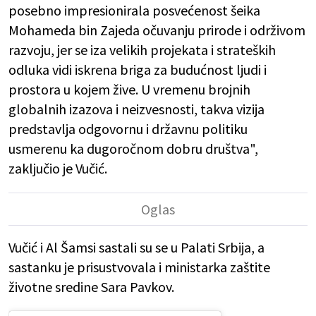
posebno impresionirala posvećenost šeika
Mohameda bin Zajeda očuvanju prirode i održivom
razvoju, jer se iza velikih projekata i strateških
odluka vidi iskrena briga za budućnost ljudi i
prostora u kojem žive. U vremenu brojnih
globalnih izazova i neizvesnosti, takva vizija
predstavlja odgovornu i državnu politiku
usmerenu ka dugoročnom dobru društva",
zaključio je Vučić.
Vučić i Al Šamsi sastali su se u Palati Srbija, a
sastanku je prisustvovala i ministarka zaštite
životne sredine Sara Pavkov.