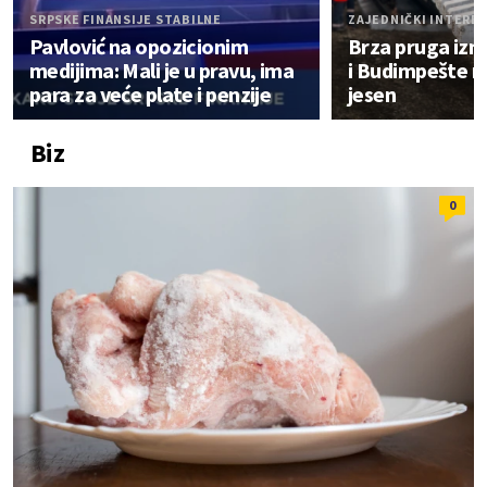
SRPSKE FINANSIJE STABILNE
ZAJEDNIČKI INTERE
Pavlović na opozicionim
Brza pruga iz
medijima: Mali je u pravu, ima
i Budimpešte n
para za veće plate i penzije
jesen
Biz
0