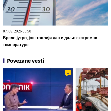
07. 08. 2026 05:50
Врело јутро, још топлији дан и даље екстремне
температуре
Povezane vesti
1