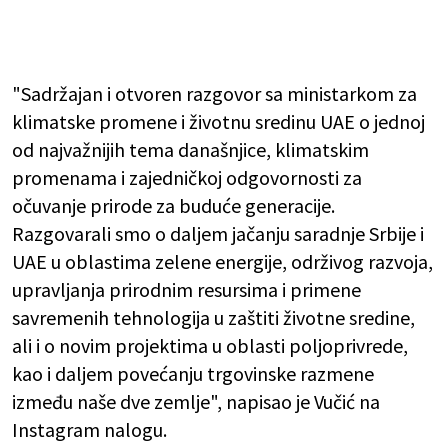
"Sadržajan i otvoren razgovor sa ministarkom za
klimatske promene i životnu sredinu UAE o jednoj
od najvažnijih tema današnjice, klimatskim
promenama i zajedničkoj odgovornosti za
očuvanje prirode za buduće generacije.
Razgovarali smo o daljem jačanju saradnje Srbije i
UAE u oblastima zelene energije, održivog razvoja,
upravljanja prirodnim resursima i primene
savremenih tehnologija u zaštiti životne sredine,
ali i o novim projektima u oblasti poljoprivrede,
kao i daljem povećanju trgovinske razmene
između naše dve zemlje", napisao je Vučić na
Instagram nalogu.