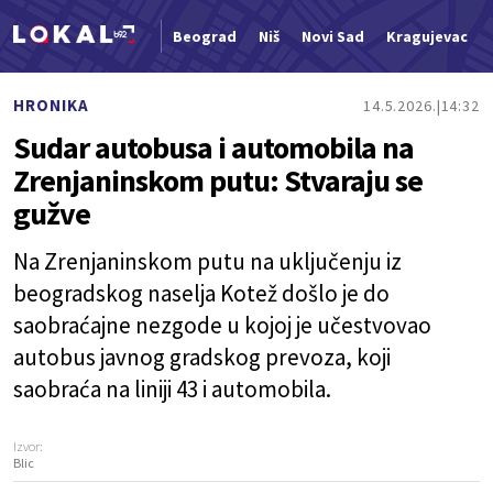
Beograd
Niš
Novi Sad
Kragujevac
Nova vest
HRONIKA
14.5.2026.
14:32
Sudar autobusa i automobila na
Zrenjaninskom putu: Stvaraju se
gužve
Na Zrenjaninskom putu na uključenju iz
beogradskog naselja Kotež došlo je do
saobraćajne nezgode u kojoj je učestvovao
autobus javnog gradskog prevoza, koji
saobraća na liniji 43 i automobila.
Izvor:
Blic