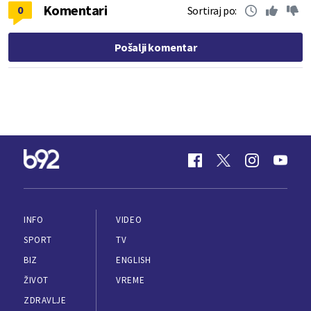
Komentari
0
Sortiraj po:
Pošalji komentar
INFO
VIDEO
SPORT
TV
BIZ
ENGLISH
ŽIVOT
VREME
ZDRAVLJE