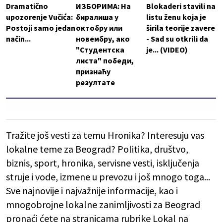
Dramatično
ИЗБОРИМА: На
Blokaderi stavili na
upozorenje Vučića:
биралиша у
listu ženu koja je
Postoji samo jedan
октобру или
širila teorije zavere
način...
новембру, ако
- Sad su otkrili da
"Студентска
je... (VIDEO)
листа" победи,
признаћу
резултате
Tražite još vesti za temu Hronika? Interesuju vas
lokalne teme za Beograd? Politika, društvo,
biznis, sport, hronika, servisne vesti, isključenja
struje i vode, izmene u prevozu i još mnogo toga...
Sve najnovije i najvažnije informacije, kao i
mnogobrojne lokalne zanimljivosti za Beograd
pronaći ćete na stranicama rubrike Lokal na