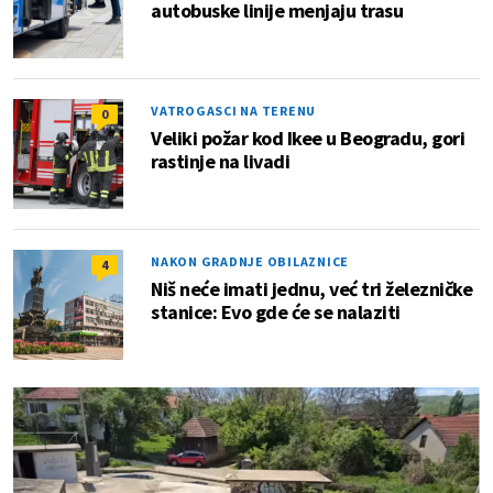
autobuske linije menjaju trasu
VATROGASCI NA TERENU
0
Veliki požar kod Ikee u Beogradu, gori
rastinje na livadi
NAKON GRADNJE OBILAZNICE
4
Niš neće imati jednu, već tri železničke
stanice: Evo gde će se nalaziti