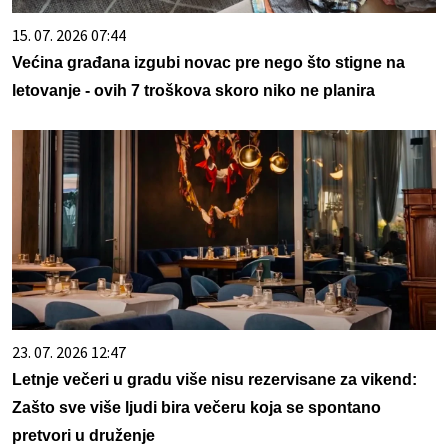
15. 07. 2026 07:44
Većina građana izgubi novac pre nego što stigne na
letovanje - ovih 7 troškova skoro niko ne planira
23. 07. 2026 12:47
Letnje večeri u gradu više nisu rezervisane za vikend:
Zašto sve više ljudi bira večeru koja se spontano
pretvori u druženje