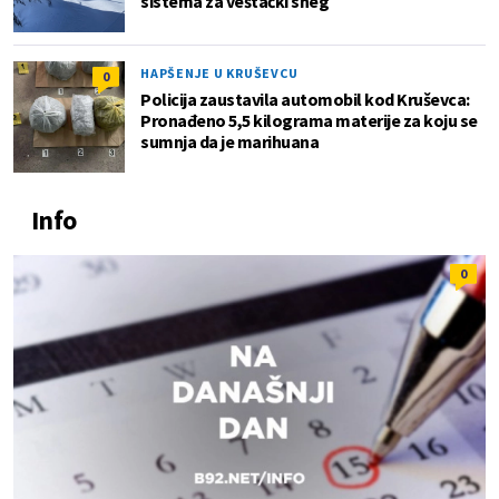
sistema za veštački sneg
HAPŠENJE U KRUŠEVCU
0
Policija zaustavila automobil kod Kruševca:
Pronađeno 5,5 kilograma materije za koju se
sumnja da je marihuana
Info
0