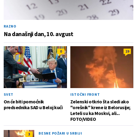
RAZNO
Na današnji dan, 10. avgust
0
19
SVET
ISTOČNI FRONT
On će biti pomoćnik
Zelenski otkrio šta sledi ako
predsednika SAD u Beloj kući
"orešnik" krene iz Belorusije;
Leteli su ka Moskvi, ali...
FOTO/VIDEO
BESNE POŽARI U SRBIJI
3