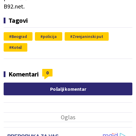
B92.net.
Tagovi
Beograd
policija
Zrenjaninski put
Kotež
0
Komentari
Pošalji komentar