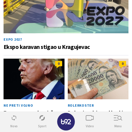
EXPO 2027
Ekspo karavan stigao u Kragujevac
0
0
NE PRETI VOJNO
ROLERKOSTER
Tramp spreman da pojača
Pad proizvodnje u nuklearki
✕
pritisak na Iran: "Kao partija
ugrožava nacionalnu valutu
šaha"
Novo
Sport
Video
Menu