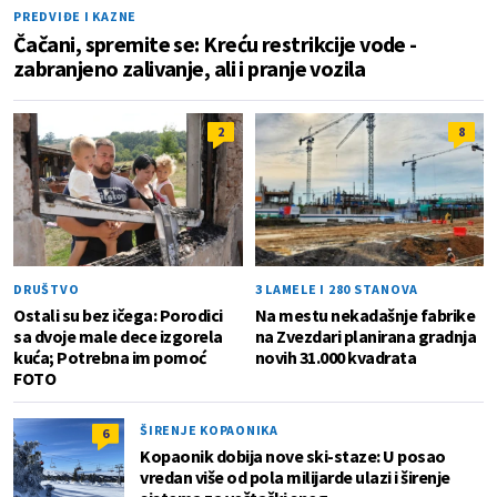
PREDVIĐE I KAZNE
Čačani, spremite se: Kreću restrikcije vode -
zabranjeno zalivanje, ali i pranje vozila
2
8
DRUŠTVO
3 LAMELE I 280 STANOVA
Ostali su bez ičega: Porodici
Na mestu nekadašnje fabrike
sa dvoje male dece izgorela
na Zvezdari planirana gradnja
kuća; Potrebna im pomoć
novih 31.000 kvadrata
FOTO
ŠIRENJE KOPAONIKA
6
Kopaonik dobija nove ski-staze: U posao
vredan više od pola milijarde ulazi i širenje