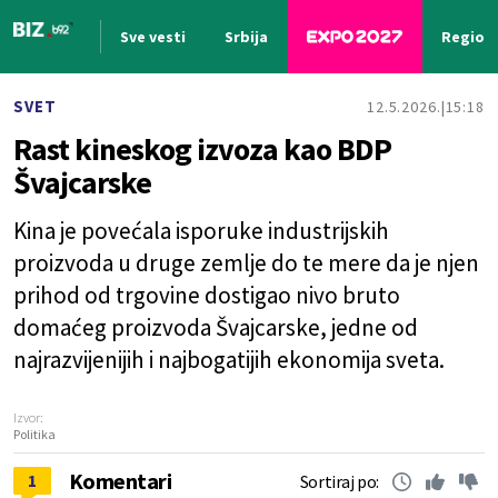
Sve vesti
Srbija
Region
Nova vest
SVET
12.5.2026.
15:18
Rast kineskog izvoza kao BDP
Švajcarske
Kina je povećala isporuke industrijskih
proizvoda u druge zemlje do te mere da je njen
prihod od trgovine dostigao nivo bruto
domaćeg proizvoda Švajcarske, jedne od
najrazvijenijih i najbogatijih ekonomija sveta.
Izvor:
Politika
Komentari
1
Sortiraj po: