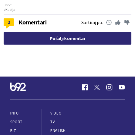
Izvor:
eKapija
Komentari
2
Sortiraj po:
Pošalji komentar
INFO
VIDEO
SPORT
TV
BIZ
ENGLISH