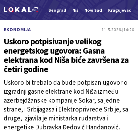
Beograd
Niš
Novi Sad
Kragujevac
Nova vest
EKONOMIJA
11.5.2026.
14:20
Uskoro potpisivanje velikog
energetskog ugovora: Gasna
elektrana kod Niša biće završena za
četiri godine
Uskoro bi trebalo da bude potpisan ugovor o
izgradnji gasne elektrane kod Niša između
azerbejdžanske kompanije Sokar, sa jedne
strane, i Srbijagasa i Elektroprivrede Srbije, sa
druge, izjavila je ministarka rudarstva i
energetike Dubravka Đedović Handanović.