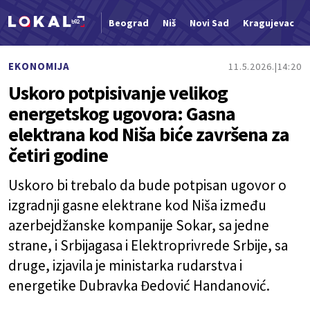
Beograd
Niš
Novi Sad
Kragujevac
Nova vest
EKONOMIJA
11.5.2026.
14:20
Uskoro potpisivanje velikog
energetskog ugovora: Gasna
elektrana kod Niša biće završena za
četiri godine
Uskoro bi trebalo da bude potpisan ugovor o
izgradnji gasne elektrane kod Niša između
azerbejdžanske kompanije Sokar, sa jedne
strane, i Srbijagasa i Elektroprivrede Srbije, sa
druge, izjavila je ministarka rudarstva i
energetike Dubravka Đedović Handanović.