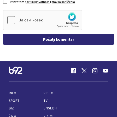
Prihvatam
politiku privatnosti
i
pravila korišćenja
Pošalji komentar
INFO
VIDEO
SPORT
TV
BIZ
ENGLISH
ŽIVOT
VREME