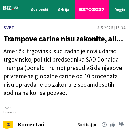
Sve vesti
Srbija
Region
Nova vest
SVET
8.5.2026.
15:34
Trampove carine nisu zakonite, ali...
Američki trgovinski sud zadao je novi udarac
trgovinskoj politici predsednika SAD Donalda
Trampa (Donald Trump) presudivši da njegove
privremene globalne carine od 10 procenata
nisu opravdane po zakonu iz sedamdesetih
godina na koji se pozvao.
Izvor:
Biznis.rs
Komentari
2
Sortiraj po: