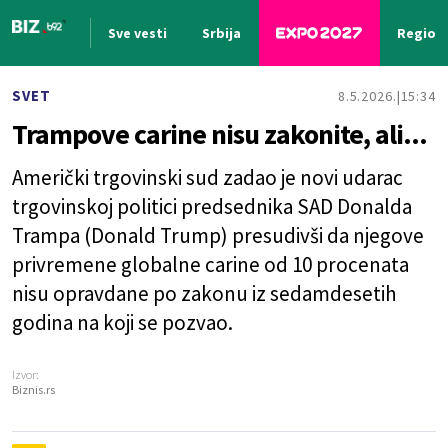
Sve vesti
Srbija
Region
Nova vest
SVET
8.5.2026.
15:34
Trampove carine nisu zakonite, ali...
Američki trgovinski sud zadao je novi udarac
trgovinskoj politici predsednika SAD Donalda
Trampa (Donald Trump) presudivši da njegove
privremene globalne carine od 10 procenata
nisu opravdane po zakonu iz sedamdesetih
godina na koji se pozvao.
Izvor:
Biznis.rs