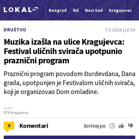
Beograd
Niš
Novi Sad
Kragujevac
Nova vest
DRUŠTVO
7.5.2026.
12:34
Muzika izašla na ulice Kragujevca:
Festival uličnih svirača upotpunio
praznični program
Praznični program povodom Đurđevdana, Dana
grada, upotpunjen je Festivalom uličnih svirača,
koji je organizovao Dom omladine.
Izvor:
RTK Kragujevac
Komentari
0
Sortiraj po: