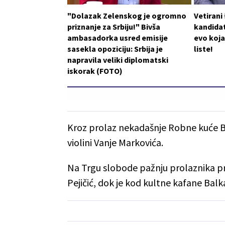
"Dolazak Zelenskog je ogromno
Vetirani
priznanje za Srbiju!" Bivša
kandidat
ambasadorka usred emisije
evo koja
sasekla opoziciju: Srbija je
liste!
napravila veliki diplomatski
iskorak (FOTO)
Kroz prolaz nekadašnje Robne kuće Be
violini Vanje Markovića.
Na Trgu slobode pažnju prolaznika pri
Pejičić, dok je kod kultne kafane Bal