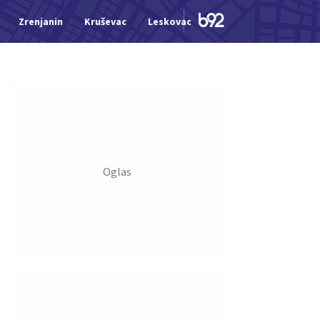
Zrenjanin
Kruševac
Leskovac
Jagodina
Šid