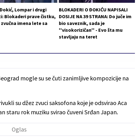
 Đokić, Lompar i drugi
BLOKADERI O ĐOKIĆU NAPISALI
i: Blokaderi prave čistku,
DOSIJE NA 39 STRANA: Do juče im
 zvučna imena lete sa
bio saveznik, sada je
''visokorizičan'' - Evo šta mu
stavljaju na teret
ograd mogle su se čuti zanimljive kompozicije na
vukli su džez zvuci saksofona koje je odsvirao Aca
kan staru rok muziku svirao čuveni Srđan Japan.