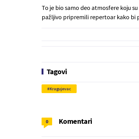
To je bio samo deo atmosfere koju su mu
pažljivo pripremili repertoar kako bi p
Tagovi
Kragujevac
Komentari
0