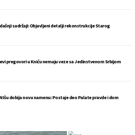
šnji sadržaji: Objavljeni detalji rekonstrukcije Starog
ćevi pregovori u Kniću nemaju veze sa Jedinstvenom Srbijom
 u NIšu dobija novu namenu: Postaje deo Palate pravde i dom