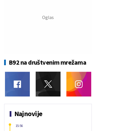
B92 na društvenim mrežama
Najnovije
15:56