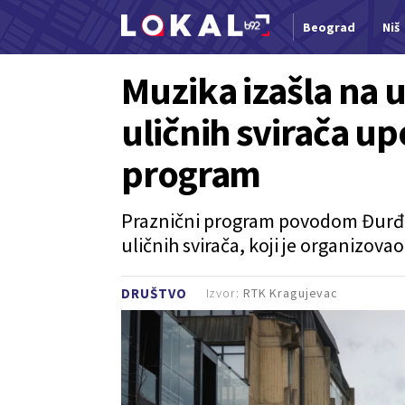
Beograd
Niš
Nova vest
Muzika izašla na u
uličnih svirača u
program
Praznični program povodom Đurđe
uličnih svirača, koji je organizov
Izvor:
RTK Kragujevac
DRUŠTVO