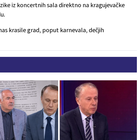
zike iz koncertnih sala direktno na kragujevačke
du.
nas krasile grad, poput karnevala, dečjih