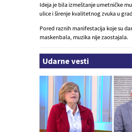
Ideja je bila izmeštanje umetničke mu
ulice i širenje kvalitetnog zvuka u gra
Pored raznih manifestacija koje su da
maskenbala, muzika nije zaostajala.
Udarne vesti