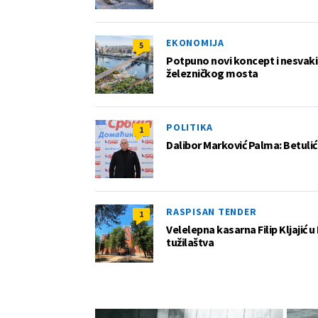
EKONOMIJA
5
Potpuno novi koncept i nesvakida
železničkog mosta
POLITIKA
1
Dalibor Marković Palma: Betuli
RASPISAN TENDER
1
Velelepna kasarna Filip Kljajić
tužilaštva