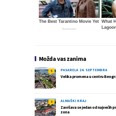
The Best Tarantino Movie Yet
What H
Lagoo
Brainberries
Možda vas zanima
PASARELA 24. SEPTEMBRA
5
Velika promena u centru Beogra
ALMAŠKI KRAJ
3
Završava se jedan od najvećih 
zona