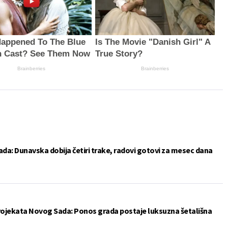
appened To The Blue
Is The Movie "Danish Girl" A
n Cast? See Them Now
True Story?
Brainberries
Brainberries
da: Dunavska dobija četiri trake, radovi gotovi za mesec dana
projekata Novog Sada: Ponos grada postaje luksuzna šetališna