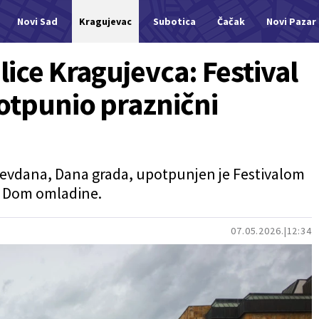
Novi Sad
Kragujevac
Subotica
Čačak
Novi Pazar
lice Kragujevca: Festival
potpunio praznični
vdana, Dana grada, upotpunjen je Festivalom
ao Dom omladine.
07.05.2026.
12:34