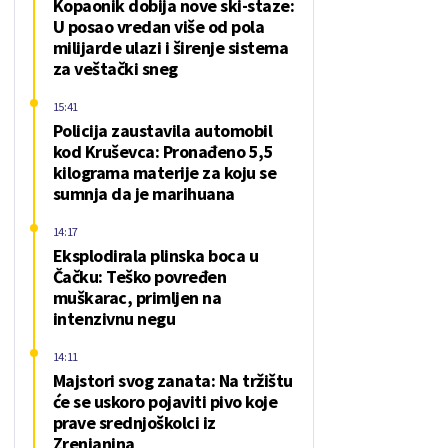
Kopaonik dobija nove ski-staze:
U posao vredan više od pola
milijarde ulazi i širenje sistema
za veštački sneg
15:41
Policija zaustavila automobil
kod Kruševca: Pronađeno 5,5
kilograma materije za koju se
sumnja da je marihuana
14:17
Eksplodirala plinska boca u
Čačku: Teško povređen
muškarac, primljen na
intenzivnu negu
14:11
Majstori svog zanata: Na tržištu
će se uskoro pojaviti pivo koje
prave srednjoškolci iz
Zrenjanina