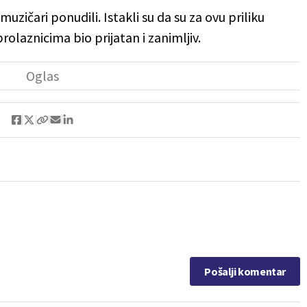
zičari ponudili. Istakli su da su za ovu priliku
rolaznicima bio prijatan i zanimljiv.
Pošalji komentar