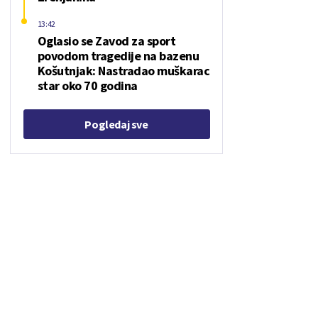
13:42
Oglasio se Zavod za sport
povodom tragedije na bazenu
Košutnjak: Nastradao muškarac
star oko 70 godina
Pogledaj sve