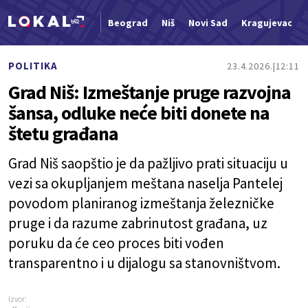
Beograd
Niš
Novi Sad
Kragujevac
Nova vest
POLITIKA
23.4.2026.
12:11
Grad Niš: Izmeštanje pruge razvojna
šansa, odluke neće biti donete na
štetu građana
Grad Niš saopštio je da pažljivo prati situaciju u
vezi sa okupljanjem meštana naselja Pantelej
povodom planiranog izmeštanja železničke
pruge i da razume zabrinutost građana, uz
poruku da će ceo proces biti vođen
transparentno i u dijalogu sa stanovništvom.
Izvor: