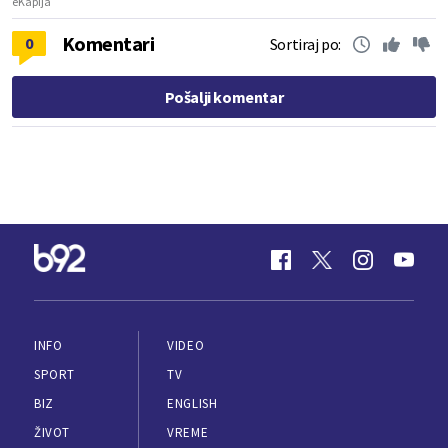
eKapija
Komentari
0
Sortiraj po:
Pošalji komentar
INFO
VIDEO
SPORT
TV
BIZ
ENGLISH
ŽIVOT
VREME