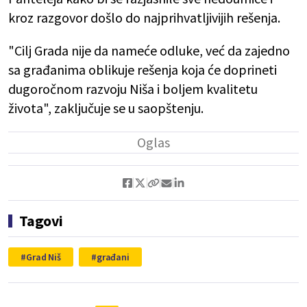
kroz razgovor došlo do najprihvatljivijih rešenja.
"Cilj Grada nije da nameće odluke, već da zajedno
sa građanima oblikuje rešenja koja će doprineti
dugoročnom razvoju Niša i boljem kvalitetu
života", zaključuje se u saopštenju.
Tagovi
Grad Niš
građani