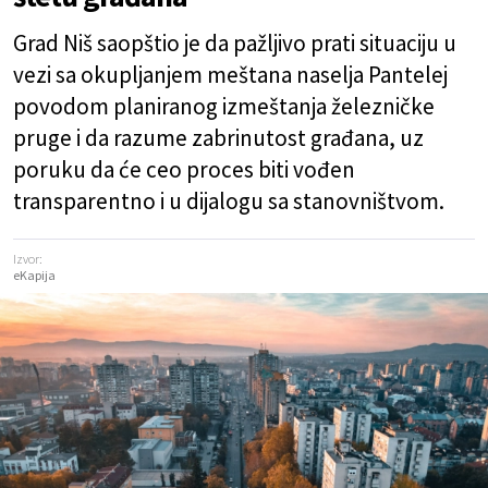
Grad Niš saopštio je da pažljivo prati situaciju u
vezi sa okupljanjem meštana naselja Pantelej
povodom planiranog izmeštanja železničke
pruge i da razume zabrinutost građana, uz
poruku da će ceo proces biti vođen
transparentno i u dijalogu sa stanovništvom.
Izvor:
eKapija