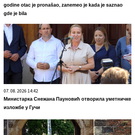
godine otac je pronašao, zanemeo je kada je saznao
gde je bila
07. 08. 2026 14:42
Министарка Снежана Пауновић отворила уметничке
изложбе у Гучи