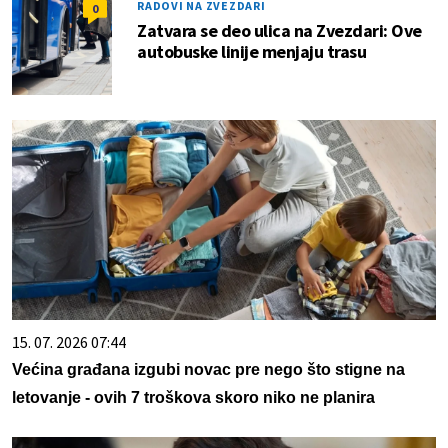
RADOVI NA ZVEZDARI
0
Zatvara se deo ulica na Zvezdari: Ove
autobuske linije menjaju trasu
15. 07. 2026 07:44
Većina građana izgubi novac pre nego što stigne na
letovanje - ovih 7 troškova skoro niko ne planira