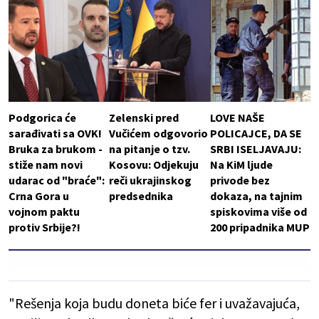
Podgorica će
Zelenski pred
LOVE NAŠE
sarađivati sa OVK!
Vučićem odgovorio
POLICAJCE, DA SE
Bruka za brukom -
na pitanje o tzv.
SRBI ISELJAVAJU:
stiže nam novi
Kosovu: Odjekuju
Na KiM ljude
udarac od "braće":
reči ukrajinskog
privode bez
Crna Gora u
predsednika
dokaza, na tajnim
vojnom paktu
spiskovima više od
protiv Srbije?!
200 pripadnika MUP
"Rešenja koja budu doneta biće fer i uvažavajuća,