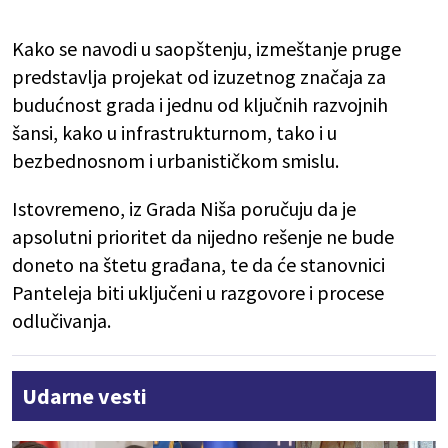
Kako se navodi u saopštenju, izmeštanje pruge
predstavlja projekat od izuzetnog značaja za
budućnost grada i jednu od ključnih razvojnih
šansi, kako u infrastrukturnom, tako i u
bezbednosnom i urbanističkom smislu.
Istovremeno, iz Grada Niša poručuju da je
apsolutni prioritet da nijedno rešenje ne bude
doneto na štetu građana, te da će stanovnici
Panteleja biti uključeni u razgovore i procese
odlučivanja.
Udarne vesti