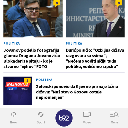
0
0
POLITIKA
POLITIKA
Jovanov podelio fotografiju
Đurić poručio: "Ozbiljna država
glumca Dragana Jovanovića:
razgovara sa svima";
Blokaderi se pitaju – ko je
"Nećemo voditi ničiju tuđu
stvarno "njihov" FOTO
politiku, vodićemo srpsku"
POLITIKA
2
Zelenski ponovio da Kijev ne priznaje lažnu
državu: "Naš stav o Kosovu ostaje
nepromenjen"
✕
POLITIKA
4
Vučić i Zelenski se obraćaju medijima:
Novo
Sport
Video
Menu
"Nastavićemo da vodimo principijelnu