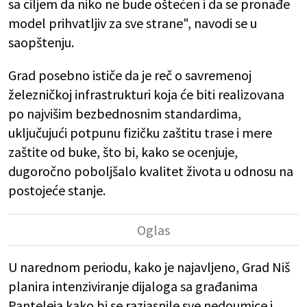
sa ciljem da niko ne bude oštećen i da se pronađe
model prihvatljiv za sve strane", navodi se u
saopštenju.
Grad posebno ističe da je reč o savremenoj
železničkoj infrastrukturi koja će biti realizovana
po najvišim bezbednosnim standardima,
uključujući potpunu fizičku zaštitu trase i mere
zaštite od buke, što bi, kako se ocenjuje,
dugoročno poboljšalo kvalitet života u odnosu na
postojeće stanje.
U narednom periodu, kako je najavljeno, Grad Niš
planira intenziviranje dijaloga sa građanima
Panteleja kako bi se razjasnile sve nedoumice i