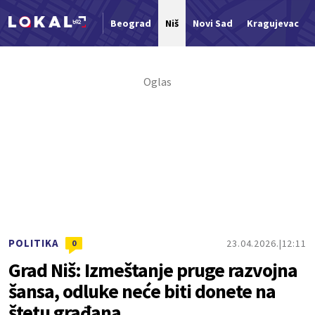
Beograd
Niš
Novi Sad
Kragujevac
Nova vest
POLITIKA
23.04.2026.
12:11
0
Grad Niš: Izmeštanje pruge razvojna
šansa, odluke neće biti donete na
štetu građana