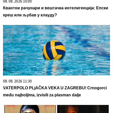
08. 08. 2026 10:00
Квантни рачунари и вештачка интелигенција: Епски
креш или љубав у клауду?
08. 08. 2026 11:30
VATERPOLO PLjAČKA VEKA U ZAGREBU! Crnogorci
među najboljima, izvisili za plasman dalje