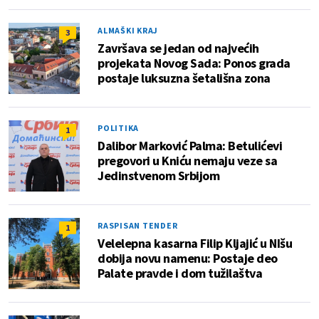
ALMAŠKI KRAJ
3
Završava se jedan od najvećih
projekata Novog Sada: Ponos grada
postaje luksuzna šetališna zona
POLITIKA
1
Dalibor Marković Palma: Betulićevi
pregovori u Kniću nemaju veze sa
Jedinstvenom Srbijom
RASPISAN TENDER
1
Velelepna kasarna Filip Kljajić u NIšu
dobija novu namenu: Postaje deo
Palate pravde i dom tužilaštva