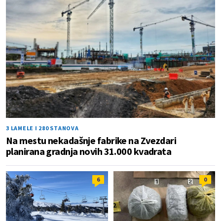
3 LAMELE I 280 STANOVA
Na mestu nekadašnje fabrike na Zvezdari
planirana gradnja novih 31.000 kvadrata
6
0