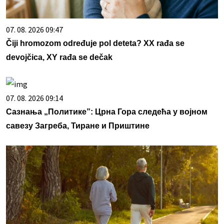
07. 08. 2026 09:47
Čiji hromozom određuje pol deteta? XX rađa se
devojčica, XY rađa se dečak
07. 08. 2026 09:14
Сазнања „Политике”: Црна Гора следећа у војном
савезу Загреба, Тиране и Приштине