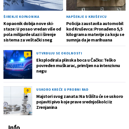
ŠIRENJE KOPAONIKA
HAPŠENJE U KRUŠEVCU
Kopaonik dobija nove ski-
Policija zaustavila automobil
staze: U posao vredan više od
kod Kruševca: Pronađeno 5,5
pola milijarde ulazi i širenje
kilograma materije za koju se
sistema za veštački sneg
sumnja da je marihuana
UTVRĐUJU SE OKOLNOSTI
0
Eksplodirala plinska boca u Čačku: Teško
povređen muškarac, primljen na intenzivnu
negu
USKORO KREĆE U PROBNI RAD
0
Majstori svog zanata: Na tržištu će se uskoro
pojaviti pivo koje prave srednjoškolci iz
Zrenjanina
Info