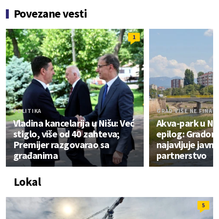
Povezane vesti
1
POLITIKA
GRAD VIŠE NE FINAN
Vladina kancelarija u Nišu: Već
Akva-park u Ni
stiglo, više od 40 zahteva;
epilog: Gradon
Premijer razgovarao sa
najavljuje javn
građanima
partnerstvo
Lokal
5