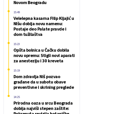
Novom Beogradu
15:49
Velelepna kasarna Filip Kljajić u
NIšu dobija novu namenu:
Postaje deo Palate pravde i
dom tužilaštva
15:23
Opšta bolnica u Čačku dobila
novu opremu: Stigli novi aparati
za anesteziju i 30 kreveta
15:19
Dom zdravlja Niš pozvao
građane da u subotu obave
preventivne i skrining preglede
14:25
Prirodna oaza u srcu Beograda
dobija najviši stepen zaštite:
Pokrenuta revizija botaničke