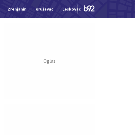
Zrenjanin
Kruševac
Leskovac
Jagodina
Šid