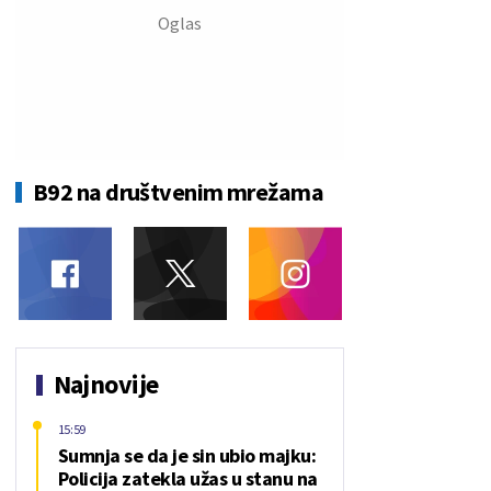
B92 na društvenim mrežama
Najnovije
15:59
Sumnja se da je sin ubio majku:
Policija zatekla užas u stanu na