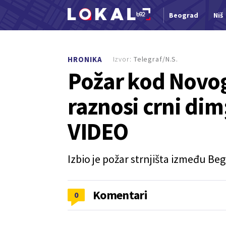
Beograd
Niš
Nova vest
Izvor:
Telegraf/N.S.
HRONIKA
Požar kod Novog
raznosi crni dim
VIDEO
Izbio je požar strnjišta između Beg
Komentari
0