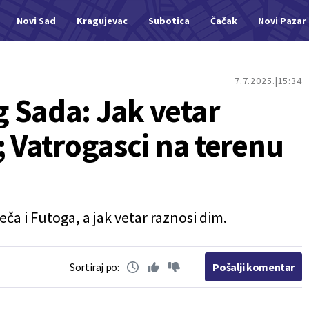
Novi Sad
Kragujevac
Subotica
Čačak
Novi Pazar
7.7.2025.
15:34
 Sada: Jak vetar
; Vatrogasci na terenu
eča i Futoga, a jak vetar raznosi dim.
Sortiraj po:
Pošalji komentar