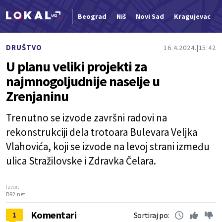
Beograd
Niš
Novi Sad
Kragujevac
Nova vest
DRUŠTVO
16.4.2024.
15:42
U planu veliki projekti za
najmnogoljudnije naselje u
Zrenjaninu
Trenutno se izvode završni radovi na
rekonstrukciji dela trotoara Bulevara Veljka
Vlahovića, koji se izvode na levoj strani između
ulica Stražilovske i Zdravka Čelara.
Izvor:
B92.net
Komentari
1
Sortiraj po: