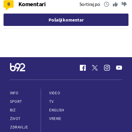
Komentari
0
Sortiraj po:
Pošalji komentar
INFO
VIDEO
SPORT
TV
BIZ
ENGLISH
ŽIVOT
VREME
ZDRAVLJE