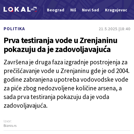
Beograd
Niš
Novi Sad
Kragujevac
Nova vest
POLITIKA
21.5.2025.
18:40
Prva testiranja vode u Zrenjaninu
pokazuju da je zadovoljavajuća
Završena je druga faza izgradnje postrojenja za
prečišćavanje vode u Zrenjaninu gde je od 2004.
godine zabranjena upotreba vodovodske vode
za piće zbog nedozvoljene količine arsena, a
sada prva testiranja pokazuju da je voda
zadovoljavajuća.
Izvor:
Biznis.rs