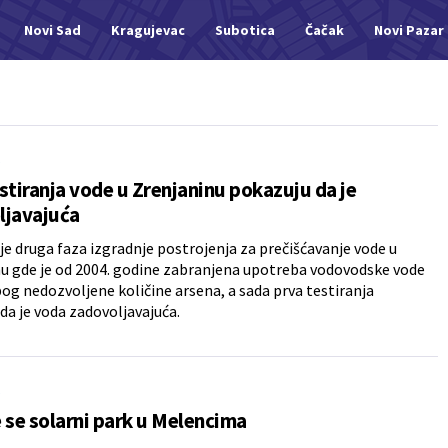
Novi Sad
Kragujevac
Subotica
Čačak
Novi Pazar
A
stiranja vode u Zrenjaninu pokazuju da je
ljavajuća
je druga faza izgradnje postrojenja za prečišćavanje vode u
u gde je od 2004. godine zabranjena upotreba vodovodske vode
bog nedozvoljene količine arsena, a sada prva testiranja
da je voda zadovoljavajuća.
A
 se solarni park u Melencima