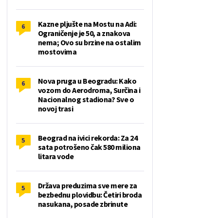
Kazne pljušte na Mostu na Adi:
6
Ograničenje je 50, a znakova
nema; Ovo su brzine na ostalim
mostovima
Nova pruga u Beogradu: Kako
6
vozom do Aerodroma, Surčina i
Nacionalnog stadiona? Sve o
novoj trasi
Beograd na ivici rekorda: Za 24
5
sata potrošeno čak 580 miliona
litara vode
Država preduzima sve mere za
5
bezbednu plovidbu: Četiri broda
nasukana, posade zbrinute