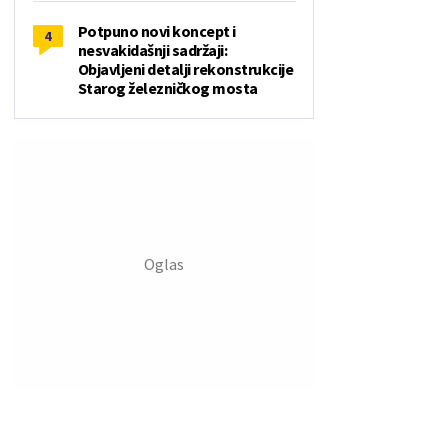
Potpuno novi koncept i
4
nesvakidašnji sadržaji:
Objavljeni detalji rekonstrukcije
Starog železničkog mosta