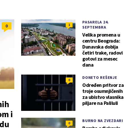
PASARELA 24.
1
0
SEPTEMBRA
Velika promena u
centru Beograda:
Dunavska dobija
četiri trake, radovi
gotovi za mesec
dana
DONETO REŠENJE
0
Određen pritvor za
troje osumnjičenih
za ubistvo vlasnika
nih
piljare na Paliluli
om i
BURNO NA ZVEZDARI
adu
0