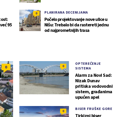
PLANIRANA DECENIJAMA
0
tost:
Počelo projektovanje nove ulice u
 već 95
Nišu: Trebalo bi da rastereti jednu
od najprometnijih trasa
OPTEREĆENJE
0
0
SISTEMA
Alarm za Novi Sad:
Nizak Dunav
pritiska vodovodni
sistem, građanima
upućen apel
BISER FRUŠKE GORE
0
Tirkizni biser