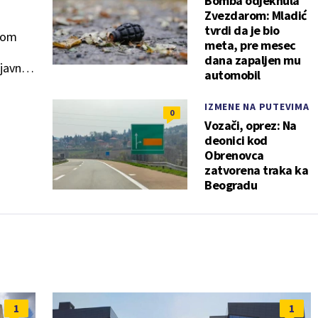
Bomba odjeknula
Zvezdarom: Mladić
tvrdi da je bio
aćom
meta, pre mesec
dana zapaljen mu
 javne
automobil
IZMENE NA PUTEVIMA
0
Vozači, oprez: Na
deonici kod
Obrenovca
zatvorena traka ka
Beogradu
1
1