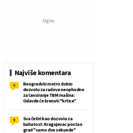
Najviše komentara
Beogradski metro dobio
9
dozvolu za radove neophodne
za lansiranje TBM mašina:
Odavde će krenuti "krtice"
Sva četiri kao dozvola za
9
bahatost: Kragujevac postao
grad "samo dve sekunde"