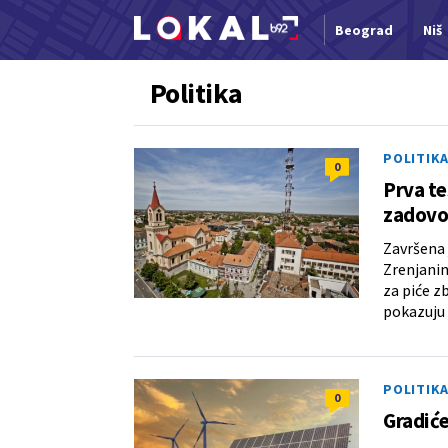
Beograd
Niš
Nova vest
Politika
POLITIK
0
Prva te
zadovo
Završena 
Zrenjanin
za piće z
pokazuju 
POLITIK
0
Gradiće