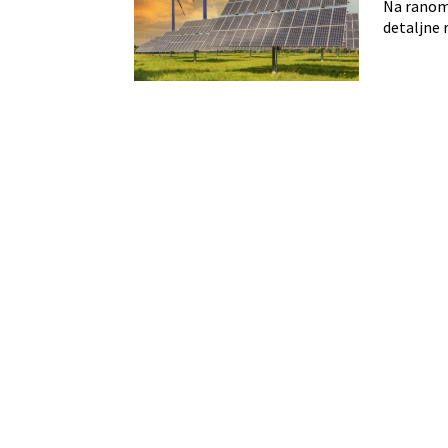
Na ranom 
detaljne 