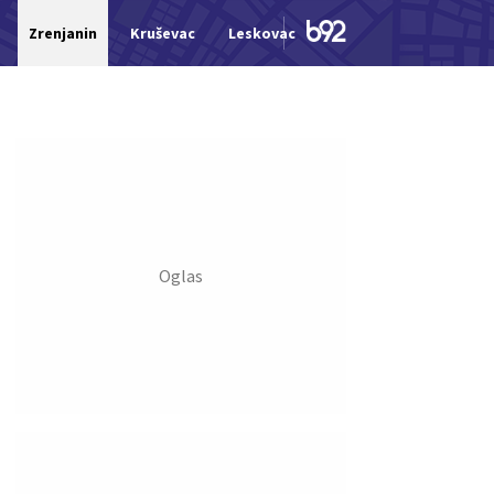
Zrenjanin
Kruševac
Leskovac
Jagodina
Šid