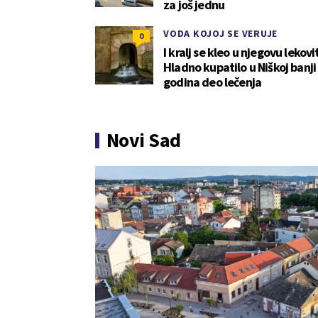
za još jednu
VODA KOJOJ SE VERUJE
0
I kralj se kleo u njegovu lekovi
Hladno kupatilo u Niškoj banji
godina deo lečenja
Novi Sad