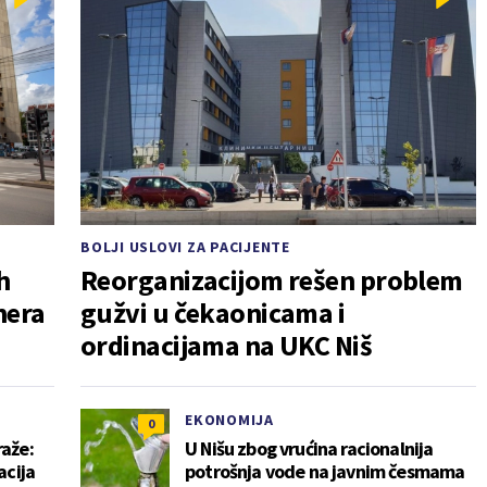
BOLJI USLOVI ZA PACIJENTE
h
Reorganizacijom rešen problem
nera
gužvi u čekaonicama i
ordinacijama na UKC Niš
EKONOMIJA
0
raže:
U Nišu zbog vrućina racionalnija
acija
potrošnja vode na javnim česmama