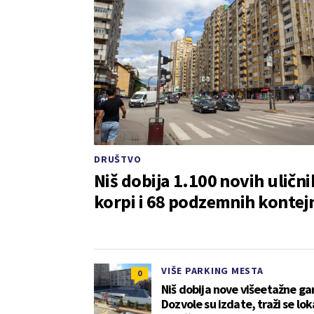
DRUŠTVO
Niš dobija 1.100 novih ulični
korpi i 68 podzemnih kontej
VIŠE PARKING MESTA
0
Niš dobija nove višeetažne ga
Dozvole su izdate, traži se lok