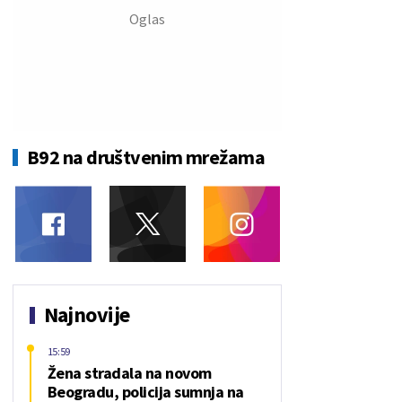
B92 na društvenim mrežama
Najnovije
15:59
Žena stradala na novom
Beogradu, policija sumnja na