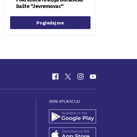
bašte "Jevremovac"
Pogledaj sve
SKINI APLIKACIJU