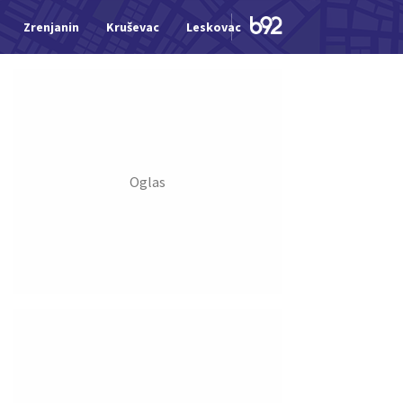
Zrenjanin
Kruševac
Leskovac
Jagodina
Šid