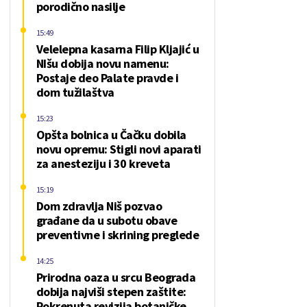
porodično nasilje
15:49
Velelepna kasarna Filip Kljajić u
NIšu dobija novu namenu:
Postaje deo Palate pravde i
dom tužilaštva
15:23
Opšta bolnica u Čačku dobila
novu opremu: Stigli novi aparati
za anesteziju i 30 kreveta
15:19
Dom zdravlja Niš pozvao
građane da u subotu obave
preventivne i skrining preglede
14:25
Prirodna oaza u srcu Beograda
dobija najviši stepen zaštite:
Pokrenuta revizija botaničke