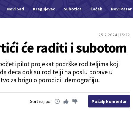
Novi Sad
Kragujevac
Subotica
Čačak
Novi Pazar
25.2.2024.
15:22
ići će raditi i subotom
četi pilot projekat podrške roditeljima koji
da deca dok su roditelji na poslu borave u
stvo za brigu o porodici i demografiju.
Sortiraj po:
Pošalji komentar