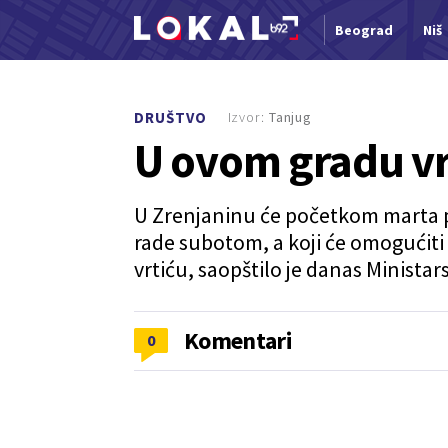
Beograd
Niš
Nova vest
Izvor:
Tanjug
DRUŠTVO
U ovom gradu vrt
U Zrenjaninu će početkom marta po
rade subotom, a koji će omogućiti 
vrtiću, saopštilo je danas Ministar
Komentari
0