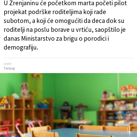
U Zrenjaninu će početkom marta početi pilot
projekat podrške roditeljima koji rade
subotom, a koji će omogućiti da deca dok su
roditelji na poslu borave u vrtiću, saopštilo je
danas Ministarstvo za brigu o porodici i
demografiju.
Izvor:
Tanjug