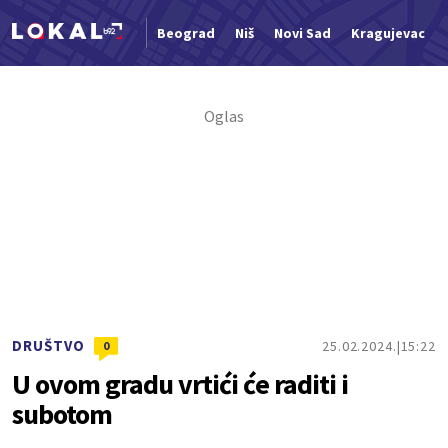
Beograd
Niš
Novi Sad
Kragujevac
Nova vest
DRUŠTVO
25.02.2024.
15:22
0
U ovom gradu vrtići će raditi i
subotom