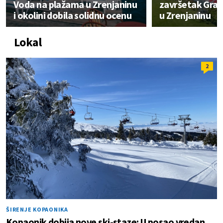
Voda na plažama u Zrenjaninu
završetak Gra
i okolini dobila solidnu ocenu
u Zrenjaninu
Lokal
2
ŠIRENJE KOPAONIKA
Kopaonik dobija nove ski-staze: U posao vredan