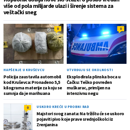
više od pola milijarde ulazi i širenje sistema za
veštački sneg
0
0
HAPŠENJE U KRUŠEVCU
UTVRĐUJU SE OKOLNOSTI
Policija zaustavila automobil
Eksplodirala plinska boca u
kod Kruševca: Pronađeno 5,5
Čačku: Teško povređen
kilograma materije za koju se
muškarac, primljen na
sumnja da je marihuana
intenzivnu negu
USKORO KREĆE U PROBNI RAD
0
Majstori svog zanata: Na tržištu će se uskoro
pojaviti pivo koje prave srednjoškolci iz
Zrenjanina