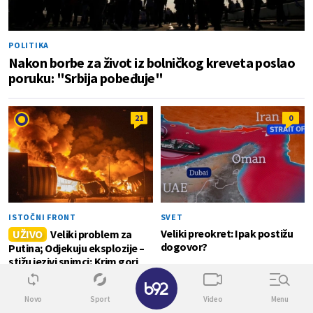
POLITIKA
Nakon borbe za život iz bolničkog kreveta poslao
poruku: "Srbija pobeđuje"
21
0
ISTOČNI FRONT
SVET
Veliki preokret: Ipak postižu
UŽIVO
Veliki problem za
dogovor?
Putina; Odjekuju eksplozije –
stižu jezivi snimci; Krim gori
FOTO/VIDEO
✕
Novo
Sport
Video
Menu
POLITIKA
0