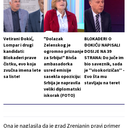
Vetirani Đokić,
"Dolazak
BLOKADERI O
Lompar i drugi
Zelenskog je
ĐOKIĆU NAPISALI
kandidati:
ogromno priznanje
DOSIJE NA 39
Blokaderi prave
za Srbiju!" Bivša
STRANA: Do juče im
čistku, evo koja
ambasadorka
bio saveznik, sada
zvučna imena lete
usred emisije
je ''visokorizičan'' -
sa liste!
sasekla opoziciju:
Evo šta mu
Srbija je napravila
stavljaju na teret
veliki diplomatski
iskorak (FOTO)
Ona je naglasila da je grad Zrenjanin pravi primer