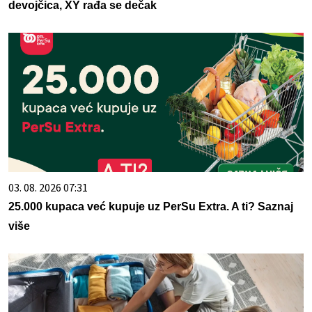
devojčica, XY rađa se dečak
03. 08. 2026 07:31
25.000 kupaca već kupuje uz PerSu Extra. A ti? Saznaj
više