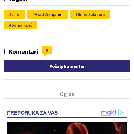
vrtić
Grad Zrenjanin
Simo Salapura
Darija Kisić
0
Komentari
Pošalji komentar
PREPORUKA ZA VAS