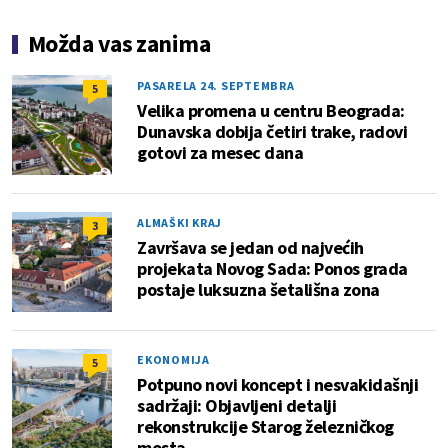
Možda vas zanima
PASARELA 24. SEPTEMBRA
5
Velika promena u centru Beograda:
Dunavska dobija četiri trake, radovi
gotovi za mesec dana
ALMAŠKI KRAJ
3
Završava se jedan od najvećih
projekata Novog Sada: Ponos grada
postaje luksuzna šetališna zona
EKONOMIJA
5
Potpuno novi koncept i nesvakidašnji
sadržaji: Objavljeni detalji
rekonstrukcije Starog železničkog
mosta