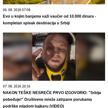
06. 08. 2026 07:08
Evo u kojim banjama važi vaučer od 10.000 dinara -
kompletan spisak destinacija u Srbiji
07. 08. 2026 20:16
NAKON TEŠKE NESREĆE PRVO IZGOVORIO: "Srbija
pobeđuje!" Društvene mreže zatrpane porukama
podrške mladom bajkeru (VIDEO)