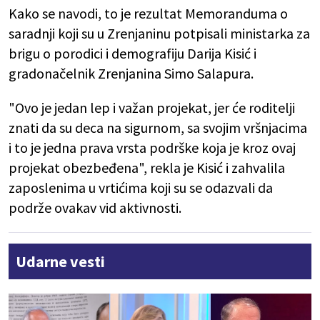
Kako se navodi, to je rezultat Memoranduma o
saradnji koji su u Zrenjaninu potpisali ministarka za
brigu o porodici i demografiju Darija Kisić i
gradonačelnik Zrenjanina Simo Salapura.
"Ovo je jedan lep i važan projekat, jer će roditelji
znati da su deca na sigurnom, sa svojim vršnjacima
i to je jedna prava vrsta podrške koja je kroz ovaj
projekat obezbeđena", rekla je Kisić i zahvalila
zaposlenima u vrtićima koji su se odazvali da
podrže ovakav vid aktivnosti.
Udarne vesti