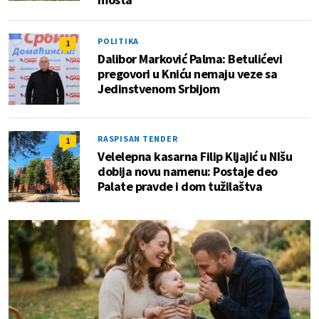
POLITIKA
1
Dalibor Marković Palma: Betulićevi
pregovori u Kniću nemaju veze sa
Jedinstvenom Srbijom
RASPISAN TENDER
1
Velelepna kasarna Filip Kljajić u NIšu
dobija novu namenu: Postaje deo
Palate pravde i dom tužilaštva