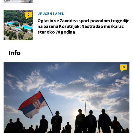
UPUĆEN I APEL
0
Oglasio se Zavod za sport povodom tragedije
na bazenu Košutnjak: Nastradao muškarac
star oko 70 godina
Info
0