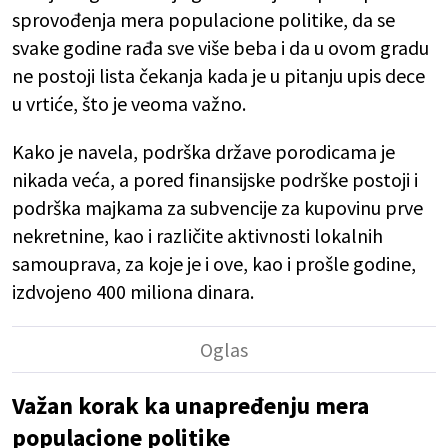
sprovođenja mera populacione politike, da se
svake godine rađa sve više beba i da u ovom gradu
ne postoji lista čekanja kada je u pitanju upis dece
u vrtiće, što je veoma važno.
Kako je navela, podrška države porodicama je
nikada veća, a pored finansijske podrške postoji i
podrška majkama za subvencije za kupovinu prve
nekretnine, kao i različite aktivnosti lokalnih
samouprava, za koje je i ove, kao i prošle godine,
izdvojeno 400 miliona dinara.
Važan korak ka unapređenju mera
populacione politike