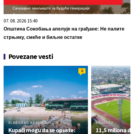
07. 08. 2026 15:40
Општина Сокобања апелује на грађане: Не палите
стрњику, смеће и биљне остатке
Povezane vesti
0
SLOBODNO NA PLAŽU
DRUŠTVO
Kupači mogu da se opuste:
11,5 miliona di