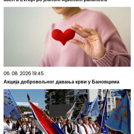
06. 08. 2026 19:45
Акција добровољног давања крви у Бановцима