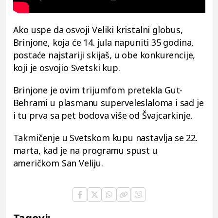
Ako uspe da osvoji Veliki kristalni globus,
Brinjone, koja će 14. jula napuniti 35 godina,
postaće najstariji skijaš, u obe konkurencije,
koji je osvojio Svetski kup.
Brinjone je ovim trijumfom pretekla Gut-
Behrami u plasmanu superveleslaloma i sad je
i tu prva sa pet bodova više od Švajcarkinje.
Takmičenje u Svetskom kupu nastavlja se 22.
marta, kad je na programu spust u
američkom San Veliju.
Tagovi: