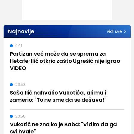
Najnovije
Vidi sve
0:01
Partizan već može da se sprema za
Hetafe; Ilić otkrio zašto Ugrešić nije igrao
VIDEO
23:58
Saša Ilić nahvalio Vukotića, ali mu i
zamerio: "To ne sme da se dešava!"
23:58
Vukotić ne zna ko je Baba: "Vidim da ga
svi hvale"