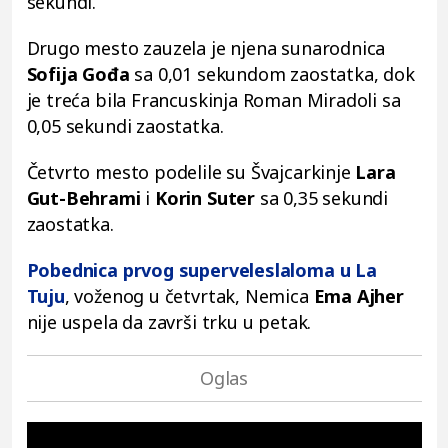
sekundi.
Drugo mesto zauzela je njena sunarodnica
Sofija Gođa
sa 0,01 sekundom zaostatka, dok
je treća bila Francuskinja Roman Miradoli sa
0,05 sekundi zaostatka.
Četvrto mesto podelile su Švajcarkinje
Lara
Gut-Behrami
i
Korin Suter
sa 0,35 sekundi
zaostatka.
Pobednica prvog superveleslaloma u La
Tuju
, voženog u četvrtak, Nemica
Ema Ajher
nije uspela da završi trku u petak.