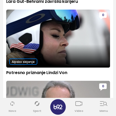
Lara Gut-Behrami završila karijeru
0
Alpsko skijanje
Potresno priznanje Lindzi Von
0
✕
Novo
Sport
Video
Menu