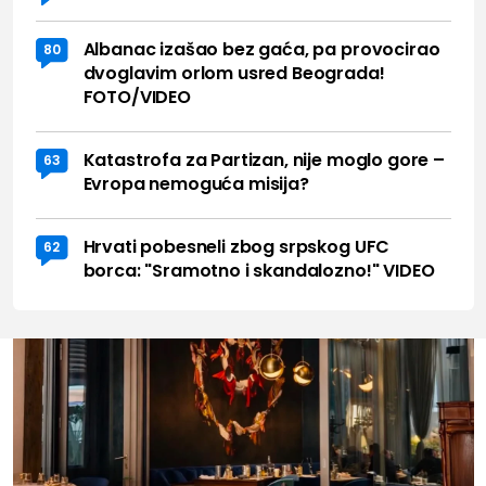
Albanac izašao bez gaća, pa provocirao
80
dvoglavim orlom usred Beograda!
FOTO/VIDEO
Katastrofa za Partizan, nije moglo gore –
63
Evropa nemoguća misija?
Hrvati pobesneli zbog srpskog UFC
62
borca: "Sramotno i skandalozno!" VIDEO