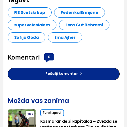
FIS Svetski kup
Federika Brinjone
superveleslalom
Lara Gut Behrami
Sofija Gođa
Ema Ajher
Komentari
0
Pošalji komentar
Možda vas zanima
Evrokupovi
367
Košmaran debi kapitalca – Zvezda se
vraća sa zaostatkom; "Da zaključimo