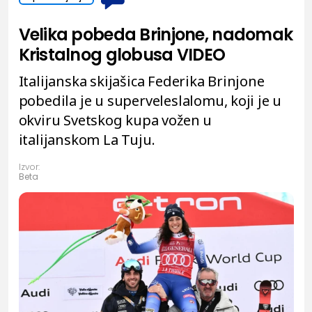
Velika pobeda Brinjone, nadomak
Kristalnog globusa VIDEO
Italijanska skijašica Federika Brinjone
pobedila je u superveleslalomu, koji je u
okviru Svetskog kupa vožen u
italijanskom La Tuju.
Izvor:
Beta