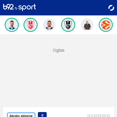
0
14.3.2025.
13:42
Alpsko skijanje