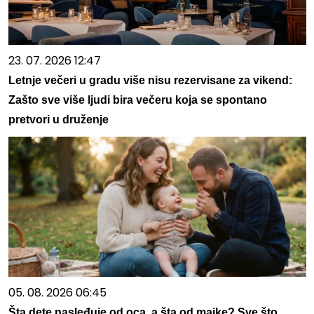
23. 07. 2026 12:47
Letnje večeri u gradu više nisu rezervisane za vikend:
Zašto sve više ljudi bira večeru koja se spontano
pretvori u druženje
05. 08. 2026 06:45
Šta dete nasleđuje od oca, a šta od majke? Sve što