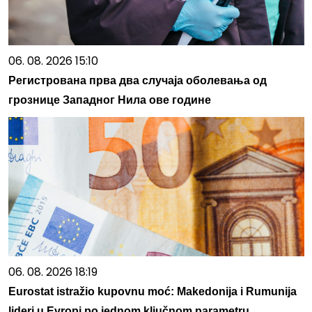
06. 08. 2026 15:10
Регистрована прва два случаја оболевања од
грознице Западног Нила ове године
06. 08. 2026 18:19
Eurostat istražio kupovnu moć: Makedonija i Rumunija
lideri u Evropi po jednom ključnom parametru