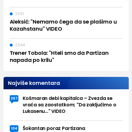
23:51
Aleksić: "Nemamo čega da se plašimo u
Kazahstanu" VIDEO
23:44
Trener Tobola: "Hteli smo da Partizan
napada po krilu"
Najviše komentara
Košmaran debi kapitalca – Zvezda se
367
vraća sa zaostatkom; "Da zaključimo o
Lukasenu..." VIDEO
Šokantan poraz Partizana
104