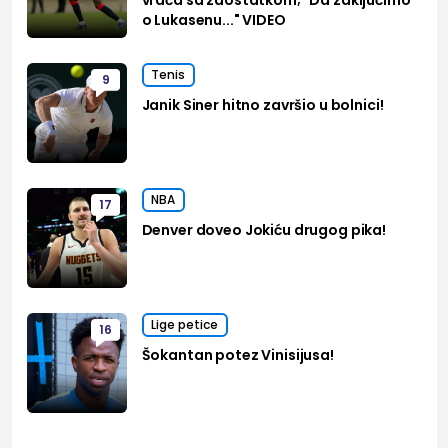
o Lukasenu..." VIDEO
Tenis
9
Janik Siner hitno završio u bolnici!
NBA
17
Denver doveo Jokiću drugog pika!
Lige petice
16
Šokantan potez Vinisijusa!