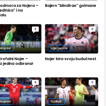
odmora za Nojera –
Bajern "blindirao" golmane
jedinica" i na
jalu
6
0
okupovi
Lige petice
rofalni Nojer –
Nojer bira svoju budućnost
a jedina odbrana!
6
0
okupovi
Fudbal