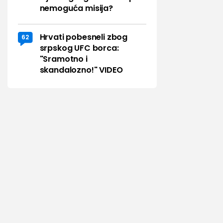
nemoguća misija?
Hrvati pobesneli zbog
62
srpskog UFC borca:
"Sramotno i
skandalozno!" VIDEO