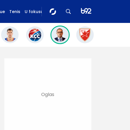
gue
Tenis
U fokusu