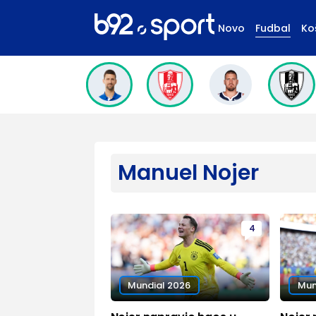
Novo
Fudbal
Ko
Manuel Nojer
4
Mundial 2026
Mun