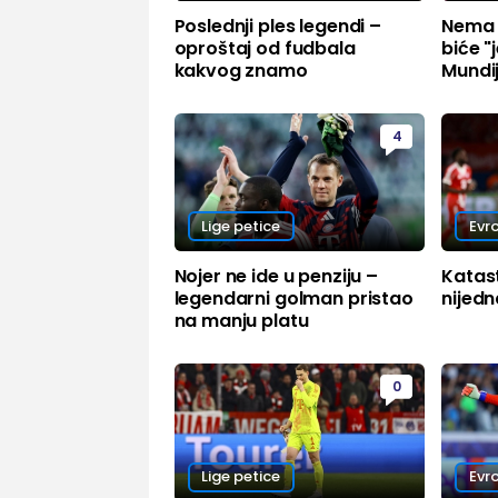
Poslednji ples legendi –
Nema 
oproštaj od fudbala
biće "
kakvog znamo
Mundi
4
Lige petice
Evr
Nojer ne ide u penziju –
Katast
legendarni golman pristao
nijedn
na manju platu
0
Lige petice
Evr