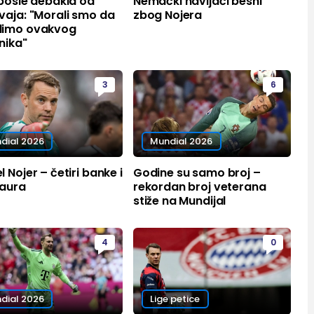
posle debakla od
Nemački navijači besni
vaja: "Morali smo da
zbog Nojera
imo ovakvog
nika"
3
6
dial 2026
Mundial 2026
 Nojer – četiri banke i
Godine su samo broj –
 aura
rekordan broj veterana
stiže na Mundijal
4
0
dial 2026
Lige petice