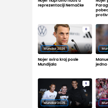
Nojer napravio haos u
Nojer 
reprezentaciji Nemačke
Parag
pobed
protiv
0
Mundial 2026
Mun
Nojer svira kraj posle
Manuel
Mundijala
jedna
6
Mundial 2026
Mun