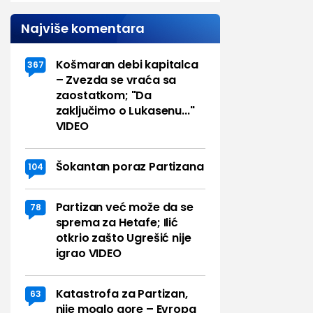
Najviše komentara
Košmaran debi kapitalca
367
– Zvezda se vraća sa
zaostatkom; "Da
zaključimo o Lukasenu..."
VIDEO
Šokantan poraz Partizana
104
Partizan već može da se
78
sprema za Hetafe; Ilić
otkrio zašto Ugrešić nije
igrao VIDEO
Katastrofa za Partizan,
63
nije moglo gore – Evropa