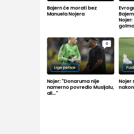
Bajern će morati bez
Evrog
Manuela Nojera
Bajer
Nojer: 
golma
0
Lige petice
Fud
Nojer: "Donaruma nije
Nojer
namerno povredio Musijalu,
nakon
ali..."