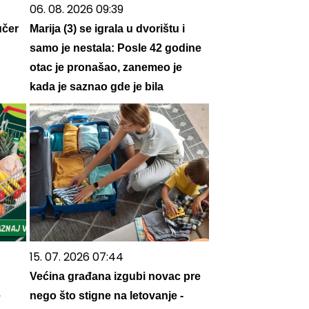
06. 08. 2026 09:39
učer
Marija (3) se igrala u dvorištu i
samo je nestala: Posle 42 godine
otac je pronašao, zanemeo je
kada je saznao gde je bila
15. 07. 2026 07:44
Većina građana izgubi novac pre
e
nego što stigne na letovanje -