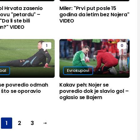
ol Hrvata zasenio
Miler: "Prvi put posle 15
novu "petardu" –
godina da letim bez Nojera"
"Da li ste bili
VIDEO
n?" VIDEO
1
0
bal
Evrokupovi
 se povredio odmah
Kakav peh: Nojer se
 što se oporavio
povredio dok je slavio gol –
oglasio se Bajern
1
2
3