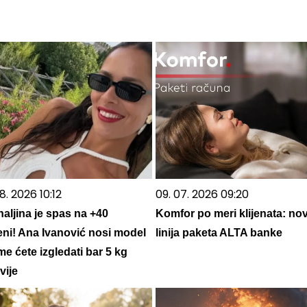
8. 2026 10:12
09. 07. 2026 09:20
aljina je spas na +40
Komfor po meri klijenata: no
eni! Ana Ivanović nosi model
linija paketa ALTA banke
e ćete izgledati bar 5 kg
vije