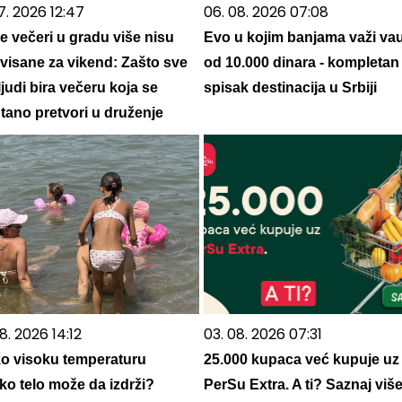
7. 2026 12:47
06. 08. 2026 07:08
e večeri u gradu više nisu
Evo u kojim banjama važi va
rvisane za vikend: Zašto sve
od 10.000 dinara - kompletan
ljudi bira večeru koja se
spisak destinacija u Srbiji
tano pretvori u druženje
8. 2026 14:12
03. 08. 2026 07:31
ko visoku temperaturu
25.000 kupaca već kupuje uz
ko telo može da izdrži?
PerSu Extra. A ti? Saznaj viš