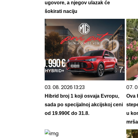
ugovore, a njegov ulazak će
šokirati naciju
03. 08. 2026 13:23
07. 0
Hibrid broj 1 koji osvaja Evropu,
Ova h
sada po specijalnoj akcijskoj ceni
step
od 19.990€ do 31.8.
u kom
mrša