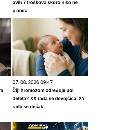
ovih 7 troškova skoro niko ne
planira
07. 08. 2026 09:47
va
Čiji hromozom određuje pol
deteta? XX rađa se devojčica, XY
rađa se dečak