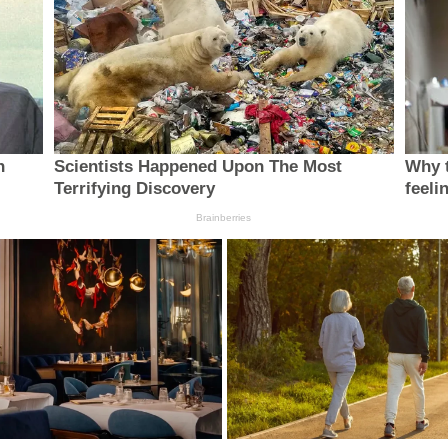
n
Scientists Happened Upon The Most
Why t
Terrifying Discovery
feeli
Brainberries