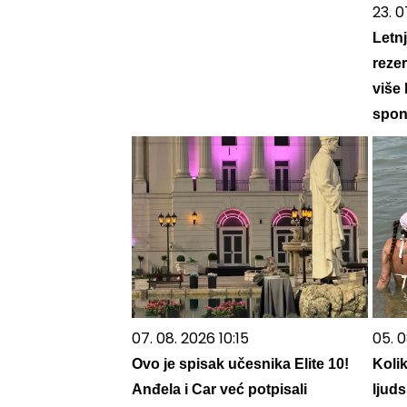
23. 0
Letnj
reze
više 
spon
07. 08. 2026 10:15
05. 0
Ovo je spisak učesnika Elite 10!
Koli
Anđela i Car već potpisali
ljuds