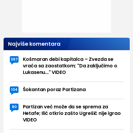
Najviše komentara
Košmaran debi kapitalca – Zvezda se
367
vraća sa zaostatkom; "Da zaključimo o
Lukasenu..." VIDEO
Šokantan poraz Partizana
104
Partizan već može da se sprema za
80
Hetafe; Ilić otkrio zašto Ugrešić nije igrao
VIDEO