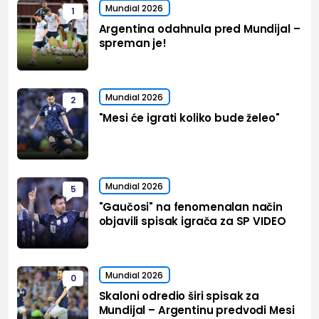
Mundial 2026
1
Argentina odahnula pred Mundijal –
spreman je!
Mundial 2026
2
"Mesi će igrati koliko bude želeo"
Mundial 2026
5
"Gaučosi" na fenomenalan način
objavili spisak igrača za SP VIDEO
Mundial 2026
0
Skaloni odredio širi spisak za
Mundijal – Argentinu predvodi Mesi