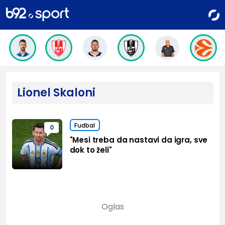
Lionel Skaloni
Fudbal
0
"Mesi treba da nastavi da igra, sve
dok to želi"