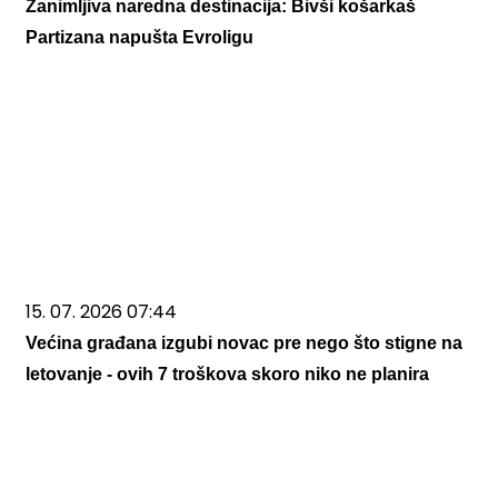
Zanimljiva naredna destinacija: Bivši košarkaš
Partizana napušta Evroligu
15. 07. 2026 07:44
Većina građana izgubi novac pre nego što stigne na
letovanje - ovih 7 troškova skoro niko ne planira