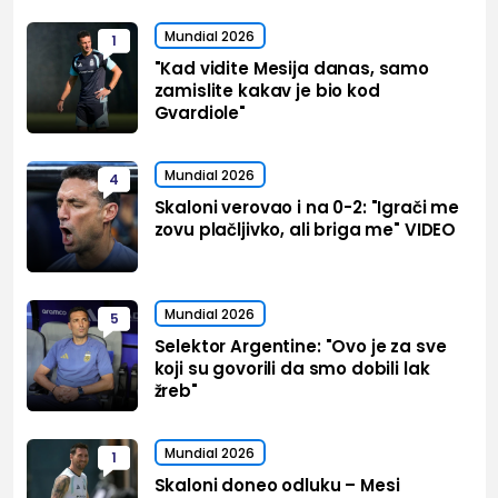
Mundial 2026
1
"Kad vidite Mesija danas, samo
zamislite kakav je bio kod
Gvardiole"
Mundial 2026
4
Skaloni verovao i na 0-2: "Igrači me
zovu plačljivko, ali briga me" VIDEO
Mundial 2026
5
Selektor Argentine: "Ovo je za sve
koji su govorili da smo dobili lak
žreb"
Mundial 2026
1
Skaloni doneo odluku – Mesi