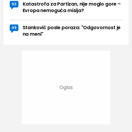
Katastrofa za Partizan, nije moglo gore –
63
Evropa nemoguća misija?
Stanković posle poraza: "Odgovornost je
49
na meni"