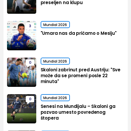
preseljen na klupu
Mundial 2026
3
"Umara nas da pričamo o Mesiju"
Mundial 2026
0
Skaloni zabrinut pred Austriju: "Sve
može da se promeni posle 22
minuta"
Mundial 2026
0
Senesi na Mundijalu – Skaloni ga
pozvao umesto povređenog
štopera