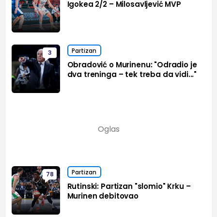
Igokea 2/2 – Milosavljević MVP
Partizan
3
Obradović o Murinenu: "Odradio je
dva treninga – tek treba da vidi..."
Partizan
78
Rutinski: Partizan "slomio" Krku –
Murinen debitovao