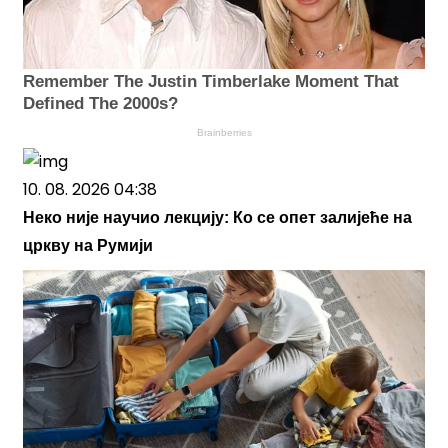
Remember The Justin Timberlake Moment That
Defined The 2000s?
Brainberries
10. 08. 2026 04:38
Неко није научио лекцију: Ко се опет залијеће на
цркву на Румији