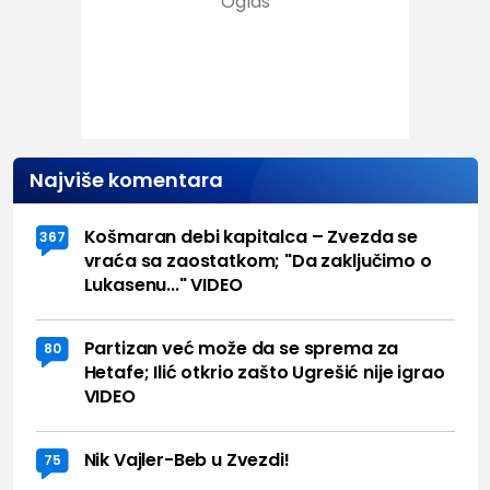
Najviše komentara
Košmaran debi kapitalca – Zvezda se
367
vraća sa zaostatkom; "Da zaključimo o
Lukasenu..." VIDEO
Partizan već može da se sprema za
80
Hetafe; Ilić otkrio zašto Ugrešić nije igrao
VIDEO
Nik Vajler-Beb u Zvezdi!
75