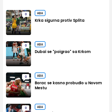
ABA
0
Krka sigurna protiv Splita
ABA
0
Dubai se "poigrao" sa Krkom
ABA
0
Borac se kasno probudio u Novom
Mestu
ABA
0