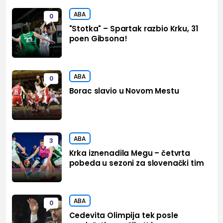
ABA
0
"Stotka" – Spartak razbio Krku, 31
poen Gibsona!
ABA
0
Borac slavio u Novom Mestu
ABA
3
Krka iznenadila Megu – četvrta
pobeda u sezoni za slovenački tim
ABA
0
Cedevita Olimpija tek posle