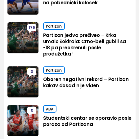
na pobednički kolosek
Partizan
176
Partizan jedva preživeo – Krka
umalo šokirala: Crno-beli gubili sa
-18 pa preokrenuli posle
produžetka!
Partizan
3
Oboren negativni rekord – Partizan
kakav dosad nije viđen
ABA
0
Studentski centar se oporavio posle
poraza od Partizana