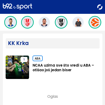
KK Krka
ABA
1
NCAA uzima sve što vredi u ABA –
otišao još jedan biser