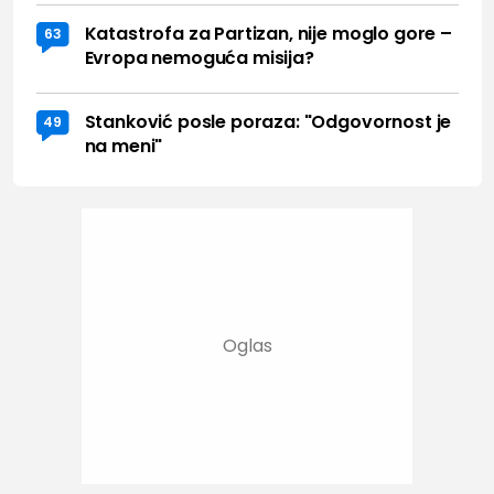
Katastrofa za Partizan, nije moglo gore –
63
Evropa nemoguća misija?
Stanković posle poraza: "Odgovornost je
49
na meni"