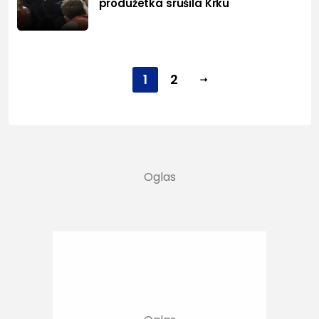
produžetka srušila Krku
1
2