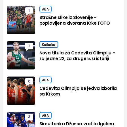
ABA
1
Strašne slike iz Slovenije –
poplavljena dvorana Krke FOTO
Košarka
1
Nova titula za Cedevita Olimpiju –
za jedne 22, za druge 5. u istoriji
ABA
0
Cedevita Olimpija se jedva izborila
sa Krkom
ABA
2
Simultanka Džonsa vratila Igokeu