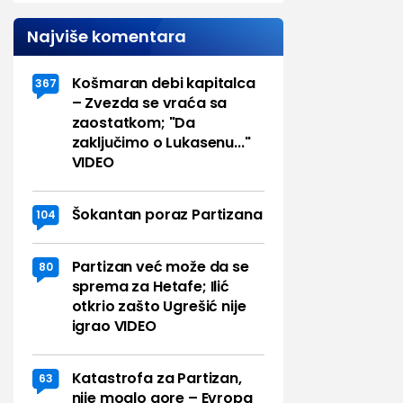
Najviše komentara
Košmaran debi kapitalca
367
– Zvezda se vraća sa
zaostatkom; "Da
zaključimo o Lukasenu..."
VIDEO
Šokantan poraz Partizana
104
Partizan već može da se
80
sprema za Hetafe; Ilić
otkrio zašto Ugrešić nije
igrao VIDEO
Katastrofa za Partizan,
63
nije moglo gore – Evropa