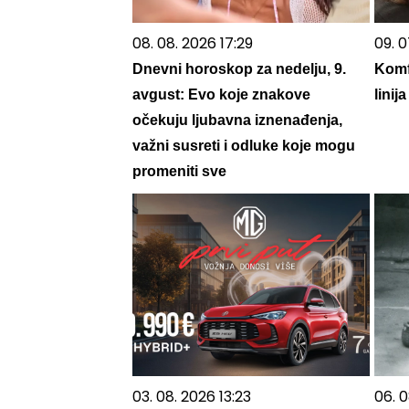
08. 08. 2026 17:29
09. 0
Dnevni horoskop za nedelju, 9.
Komf
avgust: Evo koje znakove
lini
očekuju ljubavna iznenađenja,
važni susreti i odluke koje mogu
promeniti sve
03. 08. 2026 13:23
06. 0