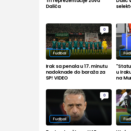
Tri reprezentacije zovu
Dalić
Dalića
selek
0
Fudbal
Fud
Irak sa penala u 17. minutu
"Statu
nadoknade do baraža za
u Irak
SP! VIDEO
na Mun
0
Fudbal
Fud