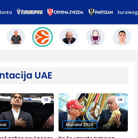
šarka
Eurolea
ntacija UAE
10
14
bal
Mundial 2026