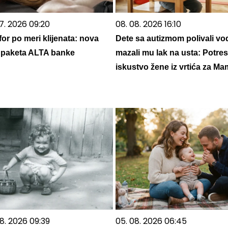
7. 2026 09:20
08. 08. 2026 16:10
or po meri klijenata: nova
Dete sa autizmom polivali vo
ja paketa ALTA banke
mazali mu lak na usta: Potre
iskustvo žene iz vrtića za M
8. 2026 09:39
05. 08. 2026 06:45