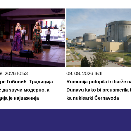
8. 2026 10:53
08. 08. 2026 18:11
ре Гобовић: Традиција
Rumunija potopila tri barže n
 да звучи модерно, а
Dunavu kako bi preusmerila 
ија је најважнија
ka nuklearki Černavoda