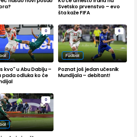
 već našao novi posao
Ko će umesto Irana na
tora?
Svetsko prvenstvo – evo
šta kaže FIFA
0
6
bal
Fudbal
s kvo" u Abu Dabiju –
Poznat još jedan učesnik
u pada odluka ko će
Mundijala – debitant!
dijal
0
bal