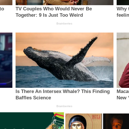
to
TV Couples Who Would Never Be
Why t
Together: 9 Is Just Too Weird
feeli
Brainberries
Is There An Intersex Whale? This Finding
Macau
Baffles Science
New 
Brainberries