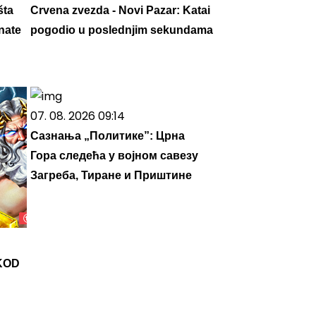
šta
Crvena zvezda - Novi Pazar: Katai
nate
pogodio u poslednjim sekundama
07. 08. 2026 09:14
Сазнања „Политике”: Црна
Гора следећа у војном савезу
Загреба, Тиране и Приштине
KOD