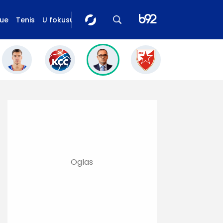
gue
Tenis
U fokusu