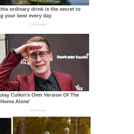
his ordinary drink is the secret to
ng your best every day
CTA Favorite
lay Culkin's Own Version Of The
‘Home Alone’
Brainberries