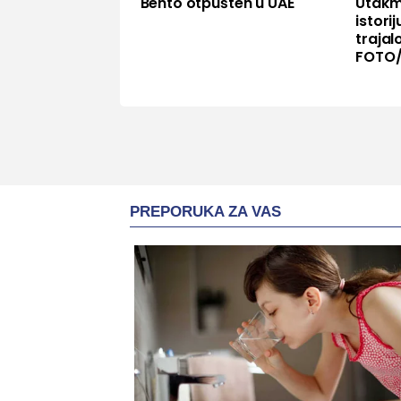
Bento otpušten u UAE
Utakmi
istori
trajal
FOTO/
PREPORUKA ZA VAS