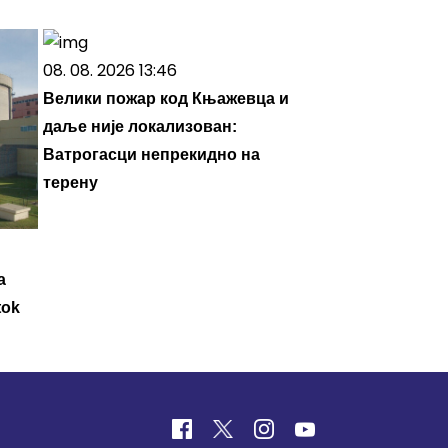
08. 08. 2026 13:46
Велики пожар код Књажевца и
даље није локализован:
Ватрогасци непрекидно на
терену
a
tok