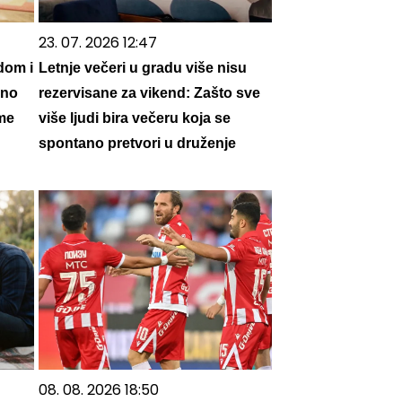
23. 07. 2026 12:47
dom i
Letnje večeri u gradu više nisu
sno
rezervisane za vikend: Zašto sve
ame
više ljudi bira večeru koja se
spontano pretvori u druženje
08. 08. 2026 18:50