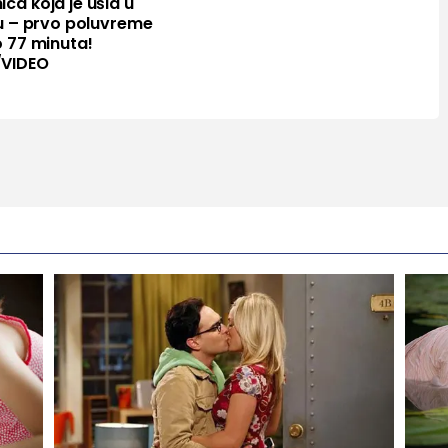
ca koja je ušla u
ju – prvo poluvreme
o 77 minuta!
VIDEO