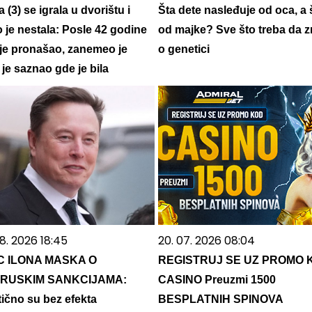
a (3) se igrala u dvorištu i
Šta dete nasleđuje od oca, a 
 je nestala: Posle 42 godine
od majke? Sve što treba da z
 je pronašao, zanemeo je
o genetici
je saznao gde je bila
8. 2026 18:45
20. 07. 2026 08:04
C ILONA MASKA O
REGISTRUJ SE UZ PROMO 
IRUSKIM SANKCIJAMA:
CASINO Preuzmi 1500
tično su bez efekta
BESPLATNIH SPINOVA