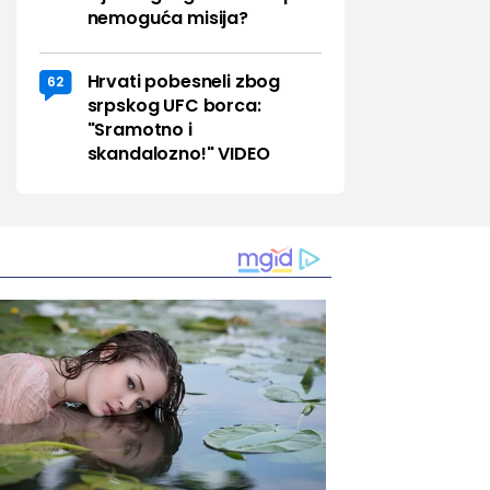
nemoguća misija?
Hrvati pobesneli zbog
62
srpskog UFC borca:
"Sramotno i
skandalozno!" VIDEO