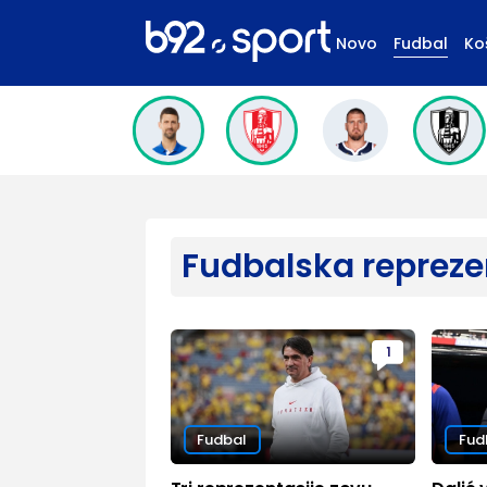
Novo
Fudbal
Ko
Fudbalska repreze
1
Fudbal
Fud