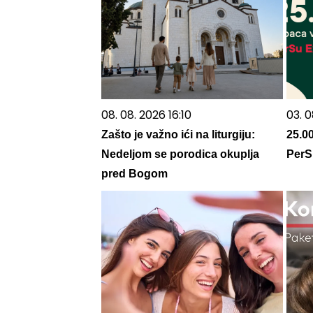
08. 08. 2026 16:10
03. 0
Zašto je važno ići na liturgiju:
25.0
Nedeljom se porodica okuplja
PerSu
pred Bogom