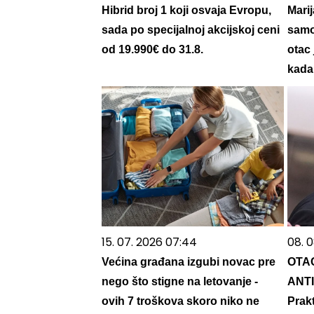
Hibrid broj 1 koji osvaja Evropu,
Marij
sada po specijalnoj akcijskoj ceni
samo
od 19.990€ do 31.8.
otac
kada 
15. 07. 2026 07:44
08. 0
Većina građana izgubi novac pre
OTA
nego što stigne na letovanje -
ANT
ovih 7 troškova skoro niko ne
Prak