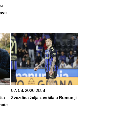
su
 sve
07. 08. 2026 21:58
šta
Zvezdina želja završila u Rumuniji
nate