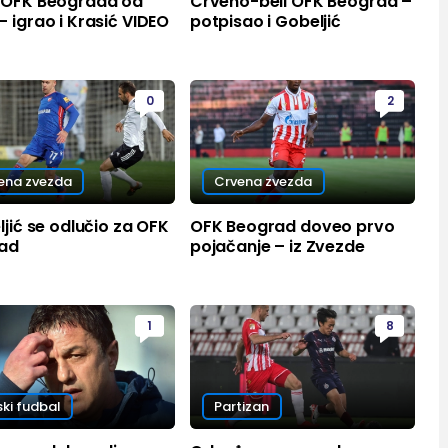
 OFK Beograda od
Crveno-beli OFK Beograd –
 igrao i Krasić VIDEO
potpisao i Gobeljić
0
2
ena zvezda
Crvena zvezda
ljić se odlučio za OFK
OFK Beograd doveo prvo
ad
pojačanje – iz Zvezde
1
8
ski fudbal
Partizan