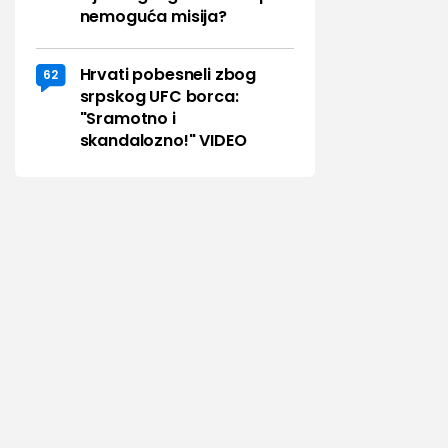
nemoguća misija?
Hrvati pobesneli zbog
62
srpskog UFC borca:
"Sramotno i
skandalozno!" VIDEO