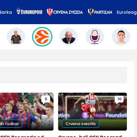
šarka
Eurolea
0
10
ski fudbal
Crvena zvezda