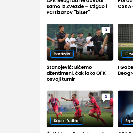
OFK Beograd ne dovodi
Poraz
samo iz Zvezde – stigao i
CSKA –
Partizanov "biser"
3
Partizan
Crv
Stanojević: Bićemo
I Gobe
džentlmeni, čak iako OFK
Beogr
osvoji turnir
3
Srpski fudbal
Srp