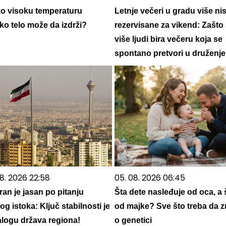
ko visoku temperaturu
Letnje večeri u gradu više ni
ko telo može da izdrži?
rezervisane za vikend: Zašto
više ljudi bira večeru koja se
spontano pretvori u druženje
8. 2026 22:58
05. 08. 2026 06:45
an je jasan po pitanju
Šta dete nasleđuje od oca, a 
og istoka: Ključ stabilnosti je
od majke? Sve što treba da z
alogu država regiona!
o genetici