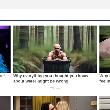
ock
Why everything you thought you knew
Why t
about water might be wrong
feeli
CTA Love