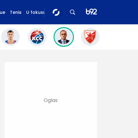
gue
Tenis
U fokusu