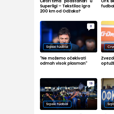
Četiri tima "podstanari" u
OFK B
Superligi – Tekstilac igra
fudbal
200 km od Odžaka?
0
Srpski fudbal
Crv
"Ne možemo očekivati
Zvezd
odmah visok plasman"
optuž
19
Srpski fudbal
Srp