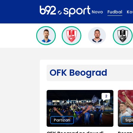
Novo
Fudbal
Ko
OFK Beograd
2
Partizan
Srp