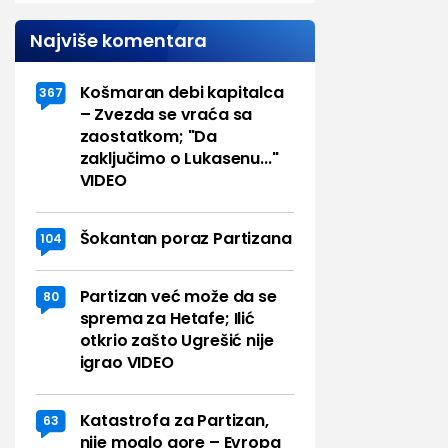
Najviše komentara
Košmaran debi kapitalca
367
– Zvezda se vraća sa
zaostatkom; "Da
zaključimo o Lukasenu..."
VIDEO
Šokantan poraz Partizana
104
Partizan već može da se
80
sprema za Hetafe; Ilić
otkrio zašto Ugrešić nije
igrao VIDEO
Katastrofa za Partizan,
63
nije moglo gore – Evropa