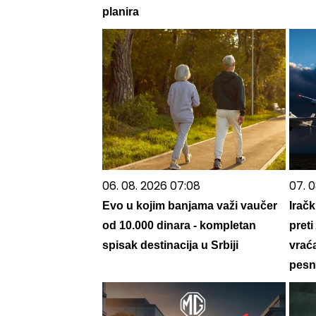
planira
06. 08. 2026 07:08
07. 0
Evo u kojim banjama važi vaučer
Iračk
od 10.000 dinara - kompletan
preti
spisak destinacija u Srbiji
vrać
pesn