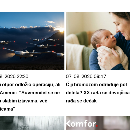
8. 2026 22:20
07. 08. 2026 09:47
i otpor odložio operaciju, ali
Čiji hromozom određuje pol
 Americi: "Suverenitet se ne
deteta? XX rađa se devojčica
a slabim izjavama, već
rađa se dečak
icama"