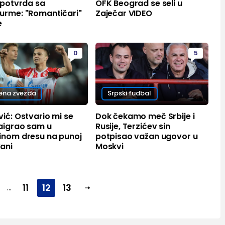
 potvrda sa
OFK Beograd se seli u
urme: "Romantičari"
Zaječar VIDEO
e
0
5
ena zvezda
Srpski fudbal
ić: Ostvario mi se
Dok čekamo meč Srbije i
zaigrao sam u
Rusije, Terzićev sin
inom dresu na punoj
potpisao važan ugovor u
ani
Moskvi
11
12
13
...