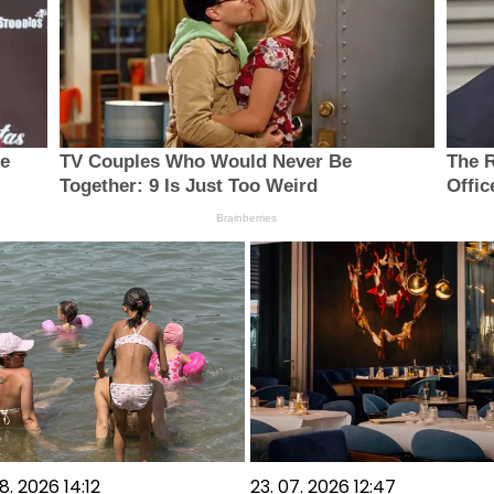
he
TV Couples Who Would Never Be
The R
Together: 9 Is Just Too Weird
Offic
Brainberries
8. 2026 14:12
23. 07. 2026 12:47