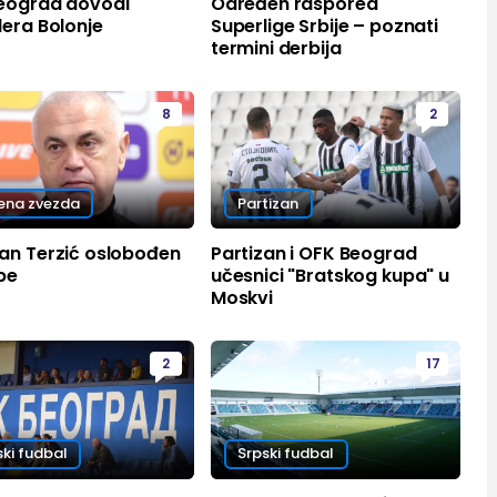
eograd dovodi
Određen raspored
era Bolonje
Superlige Srbije – poznati
termini derbija
8
2
ena zvezda
Partizan
an Terzić oslobođen
Partizan i OFK Beograd
be
učesnici "Bratskog kupa" u
Moskvi
2
17
ski fudbal
Srpski fudbal