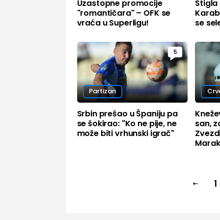
Uzastopne promocije
Stigla
"romantičara" – OFK se
Karab
vraća u Superligu!
se sel
5
Partizan
Crv
Srbin prešao u Španiju pa
Knežev
se šokirao: "Ko ne pije, ne
san, 
može biti vrhunski igrač"
Zvezd
Marak
1