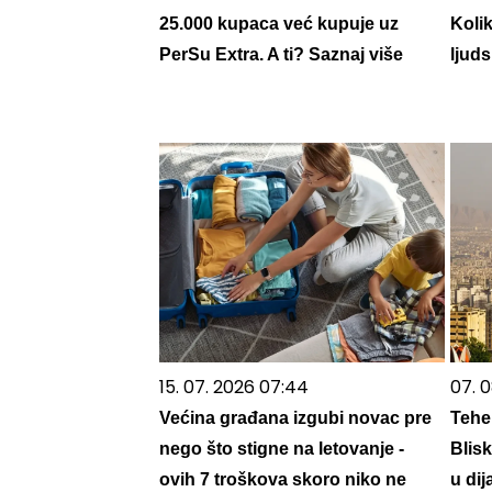
25.000 kupaca već kupuje uz
Koli
PerSu Extra. A ti? Saznaj više
ljuds
15. 07. 2026 07:44
07. 0
Većina građana izgubi novac pre
Teher
nego što stigne na letovanje -
Blisk
ovih 7 troškova skoro niko ne
u dij