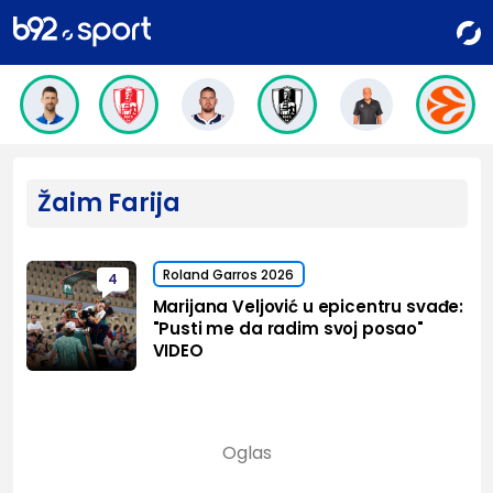
Žaim Farija
Roland Garros 2026
4
Marijana Veljović u epicentru svađe:
"Pusti me da radim svoj posao"
VIDEO