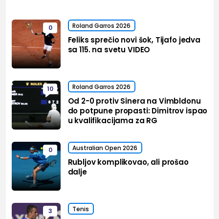
Roland Garros 2026
0
Feliks sprečio novi šok, Tijafo jedva
sa 115. na svetu VIDEO
Roland Garros 2026
10
Od 2-0 protiv Sinera na Vimbldonu
do potpune propasti: Dimitrov ispao
u kvalifikacijama za RG
Australian Open 2026
0
Rubljov komplikovao, ali prošao
dalje
Tenis
3