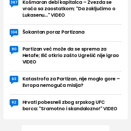
Košmaran debi kapitalca – Zvezda se
367
vraća sa zaostatkom; "Da zaključimo o
Lukasenu..." VIDEO
Šokantan poraz Partizana
104
Partizan već može da se sprema za
80
Hetafe; Ilić otkrio zašto Ugrešić nije igrao
VIDEO
Katastrofa za Partizan, nije moglo gore –
63
Evropa nemoguća misija?
Hrvati pobesneli zbog srpskog UFC
62
borca: "Sramotno i skandalozno!" VIDEO