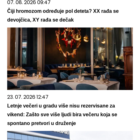
07. 08. 2026 09:47
Čiji hromozom određuje pol deteta? XX rađa se
devojčica, XY rađa se dečak
23. 07. 2026 12:47
Letnje večeri u gradu više nisu rezervisane za
vikend: Zašto sve više ljudi bira večeru koja se
spontano pretvori u druženje