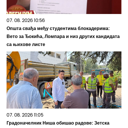
07. 08. 2026 10:56
Општа свађа међу студентима блокадерима:
Вето за Ђокића, Ломпара и низ других кандидата
са њихове листе
07. 08. 2026 11:05
Градоначелник Ниша обишао радове: Зетска