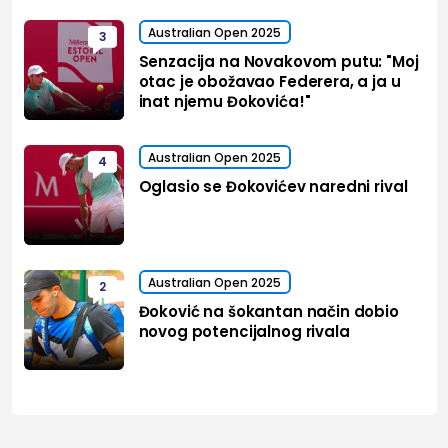
Australian Open 2025
3
Senzacija na Novakovom putu: "Moj
otac je obožavao Federera, a ja u
inat njemu Đokovića!"
Australian Open 2025
4
Oglasio se Đokovićev naredni rival
Australian Open 2025
2
Đoković na šokantan način dobio
novog potencijalnog rivala