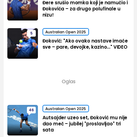
Đere srušio momka koji je namučio i
Đokovića – za drugo polufinale u
nizu!
Australian Open 2025
5
Đoković: "Ako ovako nastave imaće
sve – pare, devojke, kazino..." VIDEO
Australian Open 2025
46
Autsajder uzeo set, Đoković mu nije
dao meč – jubilej "proslavljao" tri
sata