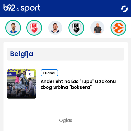
Belgija
Fudbal
0
Anderleht našao "rupu" u zakonu
zbog Srbina "boksera"