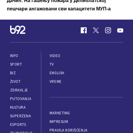
Дачић: На гашењу пожара у Делиблатској
пешчари ангажовани сви капацитети МУП-а
INFO
VIDEO
SPORT
TV
BIZ
ENGLISH
ŽIVOT
VREME
ZDRAVLJE
PUTOVANJA
KULTURA
MARKETING
SUPERŽENA
IMPRESUM
ESPORTS
PRAVILA KORIŠĆENJA