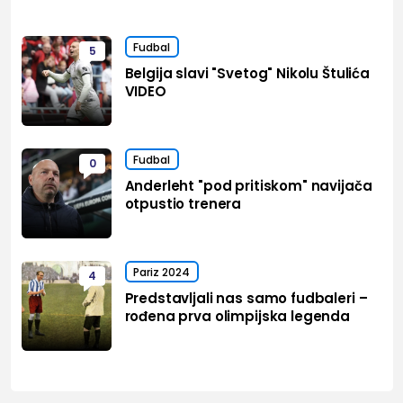
Fudbal
5
Belgija slavi "Svetog" Nikolu Štulića
VIDEO
Fudbal
0
Anderleht "pod pritiskom" navijača
otpustio trenera
Pariz 2024
4
Predstavljali nas samo fudbaleri –
rođena prva olimpijska legenda