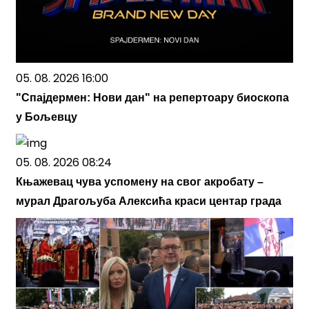
05. 08. 2026 16:00
"Спајдермен: Нови дан" на репертоару биоскопа
у Бољевцу
05. 08. 2026 08:24
Књажевац чува успомену на свог акробату –
мурал Драгoљуба Алексића краси центар града