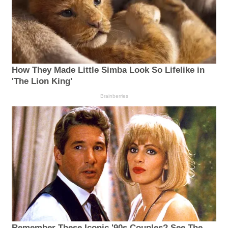
How They Made Little Simba Look So Lifelike in
'The Lion King'
Brainberries
Remember These Iconic '90s Couples? See The