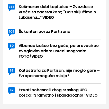
Košmaran debi kapitalca – Zvezda se
365
vraća sa zaostatkom; "Da zaključimo o
Lukasenu..." VIDEO
Šokantan poraz Partizana
104
Albanac izašao bez gaća, pa provocirao
80
dvoglavim orlom usred Beograda!
FOTO/VIDEO
Katastrofa za Partizan, nije moglo gore –
63
Evropa nemoguća misija?
Hrvati pobesneli zbog srpskog UFC
62
borca: "Sramotno i skandalozno!" VIDEO