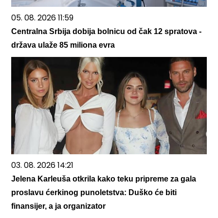
05. 08. 2026 11:59
Centralna Srbija dobija bolnicu od čak 12 spratova -
država ulaže 85 miliona evra
03. 08. 2026 14:21
Jelena Karleuša otkrila kako teku pripreme za gala
proslavu ćerkinog punoletstva: Duško će biti
finansijer, a ja organizator