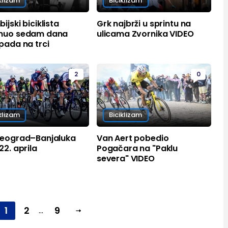
klizam
Biciklizam
ijski biciklista
Grk najbrži u sprintu na
nuo sedam dana
ulicama Zvornika VIDEO
pada na trci
2
0
klizam
Biciklizam
Beograd–Banjaluka
Van Aert pobedio
22. aprila
Pogačara na "Paklu
severa" VIDEO
1
2
9
...