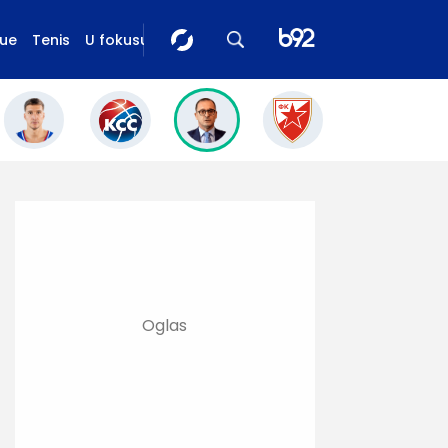
gue
Tenis
U fokusu