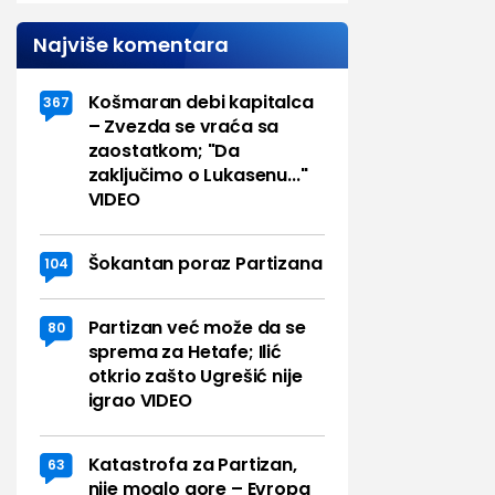
Najviše komentara
Košmaran debi kapitalca
367
– Zvezda se vraća sa
zaostatkom; "Da
zaključimo o Lukasenu..."
VIDEO
Šokantan poraz Partizana
104
Partizan već može da se
80
sprema za Hetafe; Ilić
otkrio zašto Ugrešić nije
igrao VIDEO
Katastrofa za Partizan,
63
nije moglo gore – Evropa