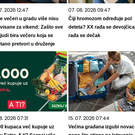
7. 2026 12:47
07. 08. 2026 09:47
e večeri u gradu više nisu
Čiji hromozom određuje pol
rvisane za vikend: Zašto sve
deteta? XX rađa se devojčica
ljudi bira večeru koja se
rađa se dečak
tano pretvori u druženje
8. 2026 07:31
15. 07. 2026 07:44
00 kupaca već kupuje uz
Većina građana izgubi novac