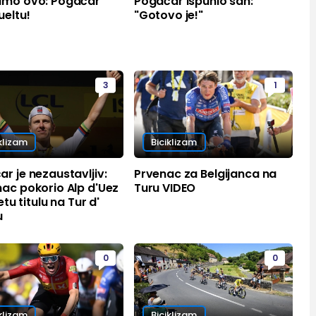
amo ovo: Pogačar
Pogačar ispunio san:
ueltu!
"Gotovo je!"
3
1
klizam
Biciklizam
r je nezaustavljiv:
Prvenac za Belgijanca na
ac pokorio Alp d'Uez
Turu VIDEO
petu titulu na Tur d'
u
0
0
klizam
Biciklizam