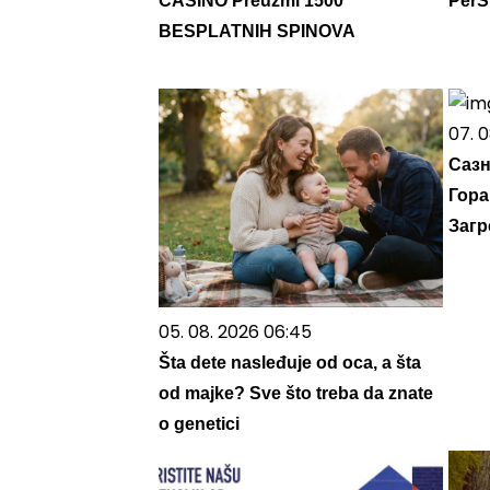
CASINO Preuzmi 1500
PerSu
BESPLATNIH SPINOVA
07. 0
Сазн
Гора
Загр
05. 08. 2026 06:45
Šta dete nasleđuje od oca, a šta
od majke? Sve što treba da znate
o genetici