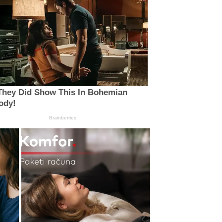
They Did Show This In Bohemian
ody!
Brainberries