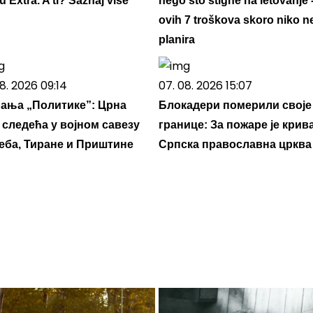
 Extra. A ti? Saznaj više
nego što stigne na letovanje 
ovih 7 troškova skoro niko n
planira
8. 2026 09:14
07. 08. 2026 15:07
ања „Политике”: Црна
Блокадери померили своје
 следећа у војном савезу
границе: За пожаре је крив
еба, Тиране и Приштине
Српска православна црква