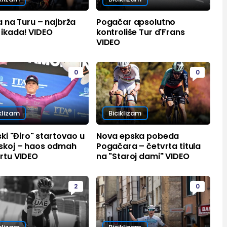
ja na Turu – najbrža
Pogačar apsolutno
 ikada! VIDEO
kontroliše Tur d'Frans
VIDEO
0
0
klizam
Biciklizam
jski "Điro" startovao u
Nova epska pobeda
skoj – haos odmah
Pogačara – četvrta titula
rtu VIDEO
na "Staroj dami" VIDEO
2
0