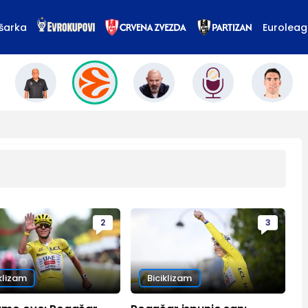
šarka
Eurolea
2
3
klizam
Biciklizam