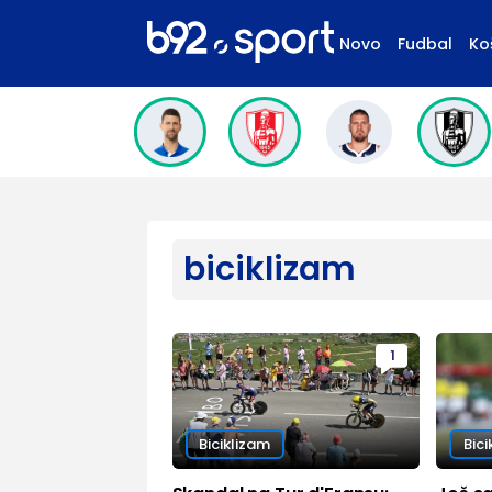
Novo
Fudbal
Ko
biciklizam
1
Biciklizam
Bici