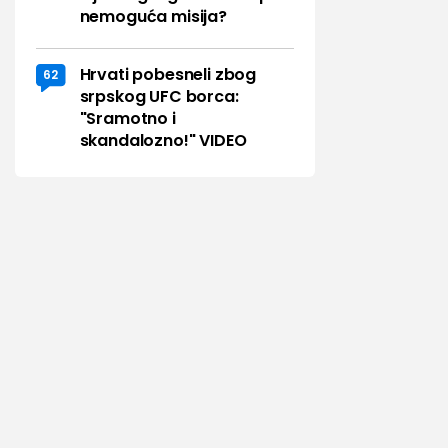
nemoguća misija?
Hrvati pobesneli zbog
62
srpskog UFC borca:
"Sramotno i
skandalozno!" VIDEO