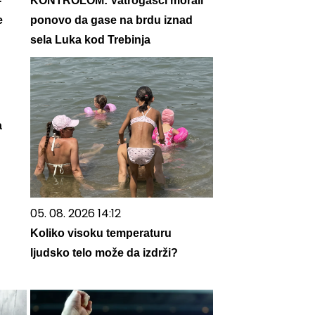
-
KONTROLOM: Vatrogasci morali
e
ponovo da gase na brdu iznad
sela Luka kod Trebinja
а
05. 08. 2026 14:12
Koliko visoku temperaturu
ljudsko telo može da izdrži?