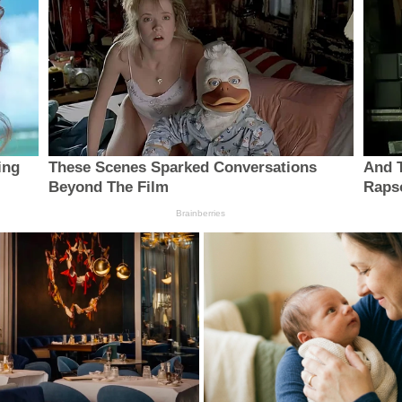
ing
These Scenes Sparked Conversations
And 
Beyond The Film
Raps
Brainberries