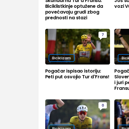
Skandal na Tur d'Fransu:
Još s
Biciklistkinje optužene da
vozi V
povećavaju grudi zbog
prednosti na stazi
7
Biciklizam
Bici
Pogačar ispisao istoriju:
Pogača
Peti put osvojio Tur d'Frans!
Sloven
i juri 
Frans
0
Biciklizam
Bici