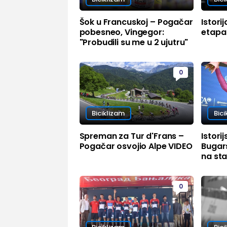
Šok u Francuskoj – Pogačar
Istori
pobesneo, Vingegor:
etapa
"Probudili su me u 2 ujutru"
0
Biciklizam
Bici
Spreman za Tur d'Frans –
Istori
Pogačar osvojio Alpe VIDEO
Bugar
na sta
0