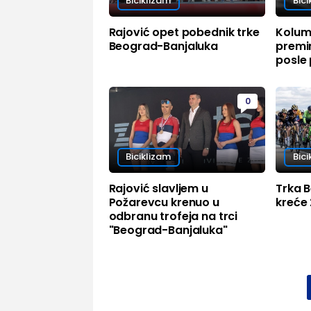
Biciklizam
Bici
Rajović opet pobednik trke
Kolumb
Beograd-Banjaluka
premi
posle 
0
Biciklizam
Bici
Rajović slavljem u
Trka 
Požarevcu krenuo u
kreće 
odbranu trofeja na trci
"Beograd-Banjaluka"