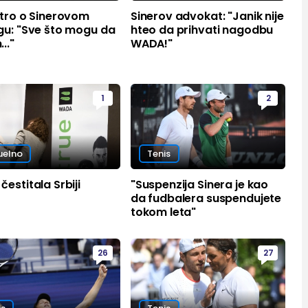
otro o Sinerovom
Sinerov advokat: "Janik nije
gu: "Sve što mogu da
hteo da prihvati nagodbu
.."
WADA!"
1
2
uelno
Tenis
estitala Srbiji
"Suspenzija Sinera je kao
da fudbalera suspendujete
tokom leta"
26
27