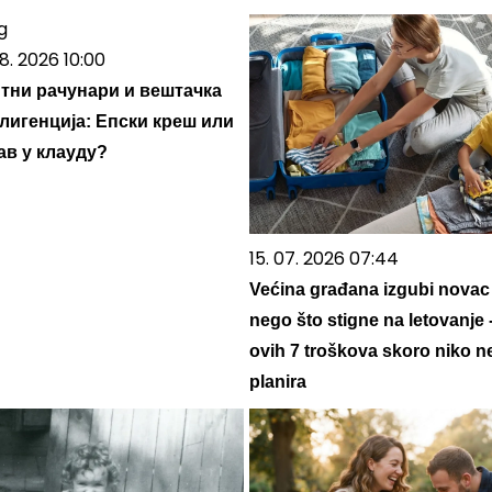
8. 2026 10:00
тни рачунари и вештачка
лигенција: Епски креш или
в у клауду?
15. 07. 2026 07:44
Većina građana izgubi novac
nego što stigne na letovanje 
ovih 7 troškova skoro niko n
planira