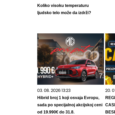
Koliko visoku temperaturu
ljudsko telo može da izdrži?
03. 08. 2026 13:23
20. 
Hibrid broj 1 koji osvaja Evropu,
REG
sada po specijalnoj akcijskoj ceni
CASI
od 19.990€ do 31.8.
BES