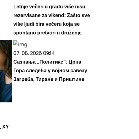
Letnje večeri u gradu više nisu
rezervisane za vikend: Zašto sve
više ljudi bira večeru koja se
spontano pretvori u druženje
07. 08. 2026 09:14
Сазнања „Политике”: Црна
Гора следећа у војном савезу
Загреба, Тиране и Приштине
, XY