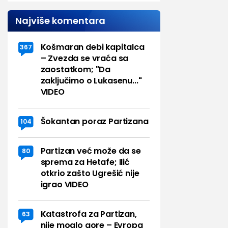
Najviše komentara
Košmaran debi kapitalca
367
– Zvezda se vraća sa
zaostatkom; "Da
zaključimo o Lukasenu..."
VIDEO
Šokantan poraz Partizana
104
Partizan već može da se
80
sprema za Hetafe; Ilić
otkrio zašto Ugrešić nije
igrao VIDEO
Katastrofa za Partizan,
63
nije moglo gore – Evropa