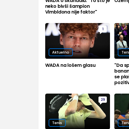
WADA o skandalu: "To što je
Ozemp
neko bivši šampion
Vimbldona nije faktor"
1
Aktuelno
Ten
WADA na lošem glasu
"Da sp
banane
se pl
poziti
29
Tenis
Ten