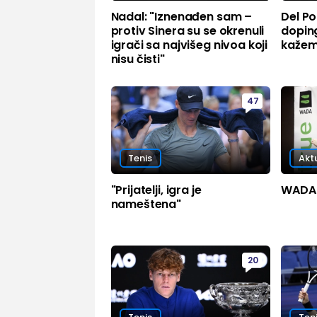
Nadal: "Iznenađen sam –
Del P
protiv Sinera su se okrenuli
dopin
igrači sa najvišeg nivoa koji
kažem.
nisu čisti"
47
Tenis
Akt
"Prijatelji, igra je
WADA č
nameštena"
20