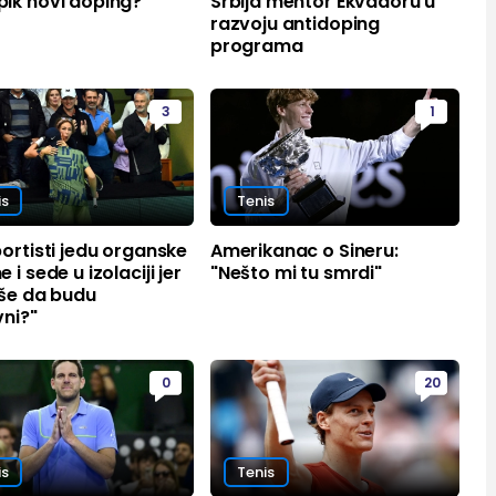
ik novi doping?
Srbija mentor Ekvadoru u
razvoju antidoping
programa
3
1
is
Tenis
ortisti jedu organske
Amerikanac o Sineru:
 i sede u izolaciji jer
"Nešto mi tu smrdi"
aše da budu
vni?"
0
20
is
Tenis