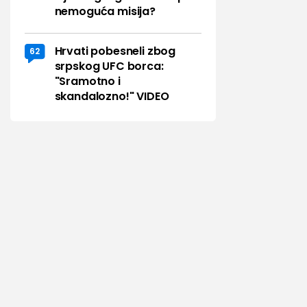
nemoguća misija?
Hrvati pobesneli zbog
62
srpskog UFC borca:
"Sramotno i
skandalozno!" VIDEO