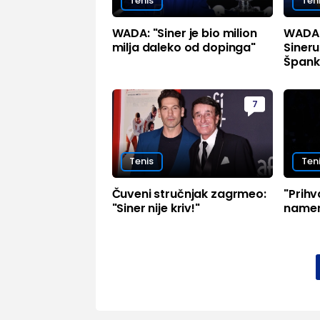
Tenis
Ten
WADA: "Siner je bio milion
WADA 
milja daleko od dopinga"
Sineru
Španki
7
Tenis
Ten
Čuveni stručnjak zagrmeo:
"Prihv
"Siner nije kriv!"
namer