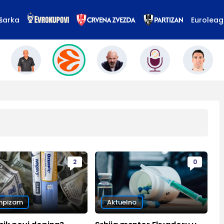
šarka
Eurolea
2
0
mpizam
Aktuelno