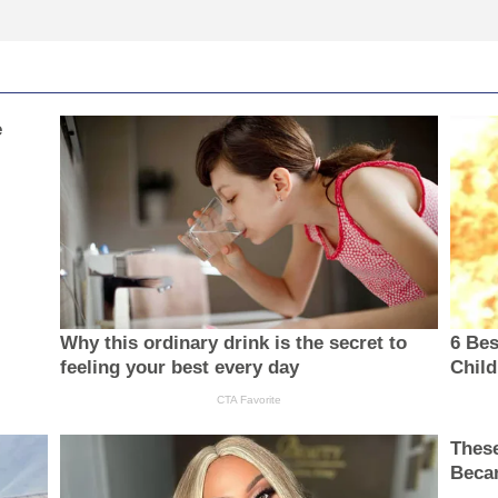
e
Why this ordinary drink is the secret to
6 Bes
feeling your best every day
Chil
CTA Favorite
Thes
Becam