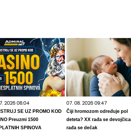
07. 2026 08:04
07. 08. 2026 09:47
ISTRUJ SE UZ PROMO KOD
Čiji hromozom određuje pol
NO Preuzmi 1500
deteta? XX rađa se devojčica
PLATNIH SPINOVA
rađa se dečak