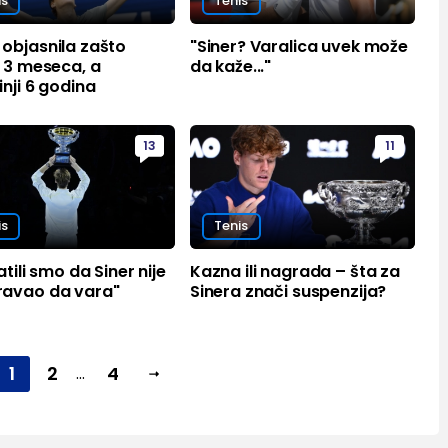
is
Tenis
objasnila zašto
"Siner? Varalica uvek može
 3 meseca, a
da kaže..."
nji 6 godina
13
11
is
Tenis
atili smo da Siner nije
Kazna ili nagrada – šta za
avao da vara"
Sinera znači suspenzija?
1
2
4
...