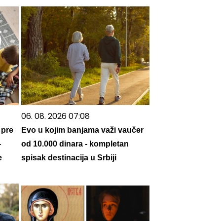
06. 08. 2026 07:08
 pre
Evo u kojim banjama važi vaučer
-
od 10.000 dinara - kompletan
e
spisak destinacija u Srbiji