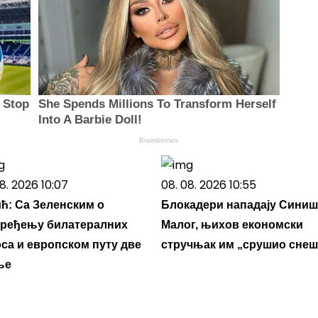
 Stop
She Spends Millions To Transform Herself
Into A Barbie Doll!
Brainberries
8. 2026 10:07
08. 08. 2026 10:55
ћ: Са Зеленским о
Блокадери нападају Синиш
ређењу билатералних
Малог, њихов економски
са и европском путу две
стручњак им „срушио снеш
ље