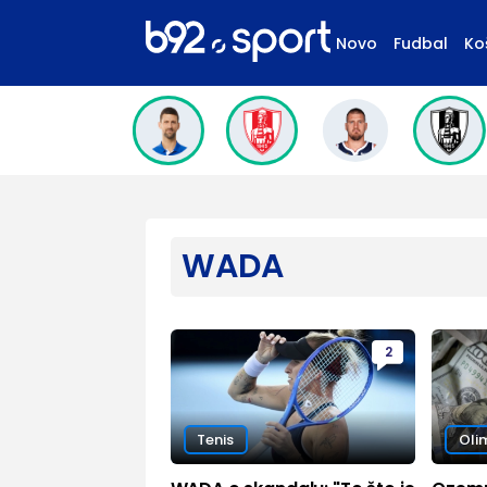
Novo
Fudbal
Ko
WADA
2
Tenis
Oli