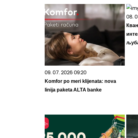
08. 0
Кван
инте
љуба
09. 07. 2026 09:20
Komfor po meri klijenata: nova
linija paketa ALTA banke