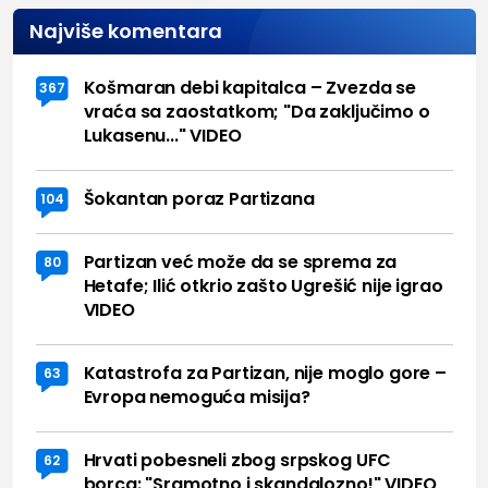
Najviše komentara
Košmaran debi kapitalca – Zvezda se
367
vraća sa zaostatkom; "Da zaključimo o
Lukasenu..." VIDEO
Šokantan poraz Partizana
104
Partizan već može da se sprema za
80
Hetafe; Ilić otkrio zašto Ugrešić nije igrao
VIDEO
Katastrofa za Partizan, nije moglo gore –
63
Evropa nemoguća misija?
Hrvati pobesneli zbog srpskog UFC
62
borca: "Sramotno i skandalozno!" VIDEO