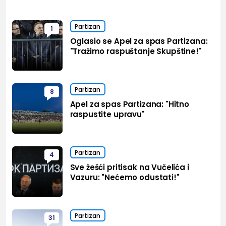
Partizan
1
Oglasio se Apel za spas Partizana:
"Tražimo raspuštanje Skupštine!"
Partizan
8
Apel za spas Partizana: "Hitno
raspustite upravu"
Partizan
4
Sve žešći pritisak na Vučelića i
Vazuru: "Nećemo odustati!"
Partizan
31