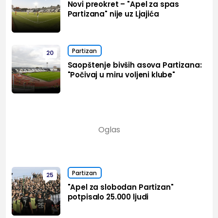
Novi preokret – "Apel za spas
Partizana" nije uz Ljajića
Partizan
20
Saopštenje bivših asova Partizana:
"Počivaj u miru voljeni klube"
Partizan
25
"Apel za slobodan Partizan"
potpisalo 25.000 ljudi