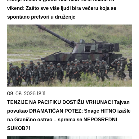
vikend: Zašto sve više ljudi bira večeru koja se
spontano pretvori u druženje
08. 08. 2026 18:11
TENZIJE NA PACIFIKU DOSTIŽU VRHUNAC! Tajvan
povukao DRAMATIČAN POTEZ: Snage HITNO izašle
na Granično ostrvo – sprema se NEPOSREDNI
SUKOB?!