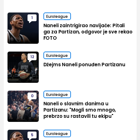
Euroleague
1
Naneli zaintrigirao navijače: Pitali
ga za Partizan, odgovor je sve rekao
FOTO
Euroleague
12
Džejms Naneli ponuđen Partizanu
Euroleague
0
Naneli o slavnim danima u
Partizanu: "Mogli smo mnogo,
prebrzo su rastavili tu ekipu"
Euroleague
5