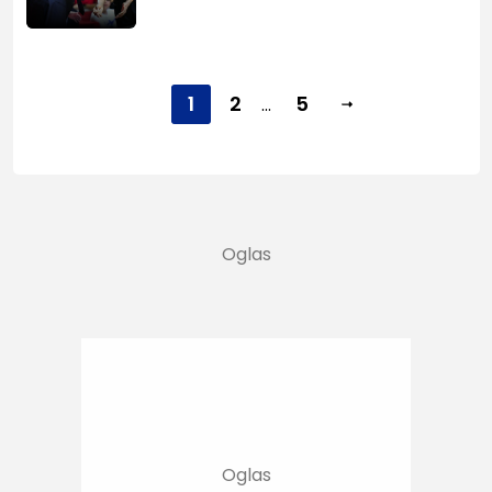
1
2
5
...