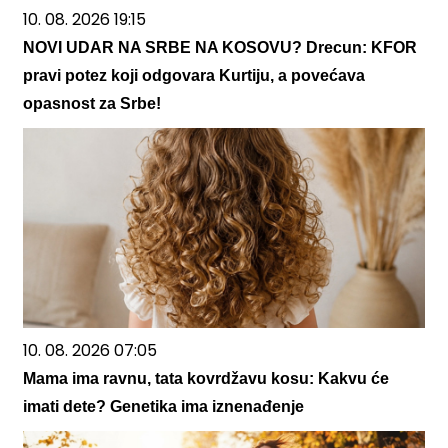
10. 08. 2026 19:15
NOVI UDAR NA SRBE NA KOSOVU? Drecun: KFOR
pravi potez koji odgovara Kurtiju, a povećava
opasnost za Srbe!
10. 08. 2026 07:05
Mama ima ravnu, tata kovrdžavu kosu: Kakvu će
imati dete? Genetika ima iznenađenje