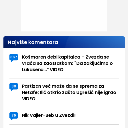
Najviše komentara
Košmaran debi kapitalca – Zvezda se
367
vraća sa zaostatkom; "Da zaključimo o
Lukasenu..." VIDEO
Partizan već može da se sprema za
80
Hetafe; Ilić otkrio zašto Ugrešić nije igrao
VIDEO
Nik Vajler-Beb u Zvezdi!
76