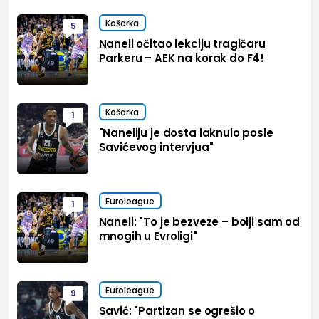
Košarka
5
Naneli očitao lekciju tragičaru
Parkeru – AEK na korak do F4!
Košarka
1
"Naneliju je dosta laknulo posle
Savićevog intervjua"
Euroleague
1
Naneli: "To je bezveze – bolji sam od
mnogih u Evroligi"
Euroleague
9
Savić: "Partizan se ogrešio o