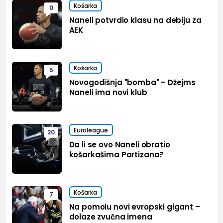
Košarka
0
Naneli potvrdio klasu na debiju za
AEK
Košarka
5
Novogodišnja "bomba" – Džejms
Naneli ima novi klub
Euroleague
20
Da li se ovo Naneli obratio
košarkašima Partizana?
Košarka
7
Na pomolu novi evropski gigant –
dolaze zvučna imena