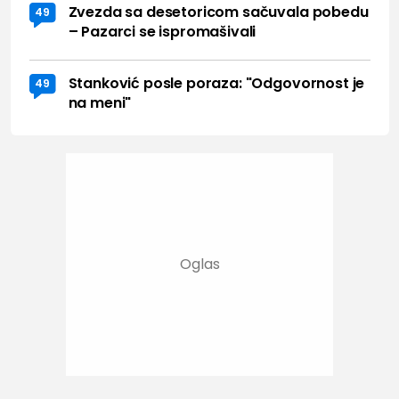
Zvezda sa desetoricom sačuvala pobedu
49
– Pazarci se ispromašivali
Stanković posle poraza: "Odgovornost je
49
na meni"