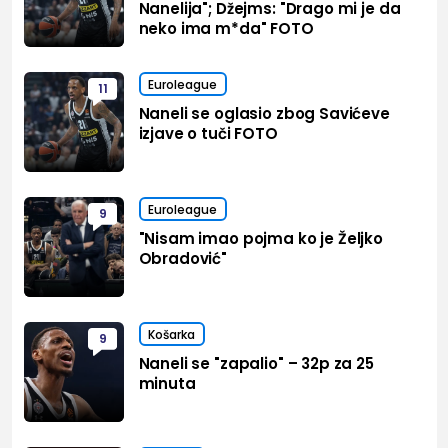
Nanelija"; Džejms: "Drago mi je da
neko ima m*da" FOTO
Euroleague
11
Naneli se oglasio zbog Savićeve
izjave o tuči FOTO
Euroleague
9
"Nisam imao pojma ko je Željko
Obradović"
Košarka
9
Naneli se "zapalio" – 32p za 25
minuta