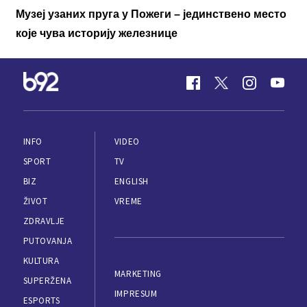
Музеј узаних пруга у Пожеги – јединствено место
које чува историју железнице
INFO
VIDEO
SPORT
TV
BIZ
ENGLISH
ŽIVOT
VREME
ZDRAVLJE
PUTOVANJA
KULTURA
MARKETING
SUPERŽENA
IMPRESUM
ESPORTS