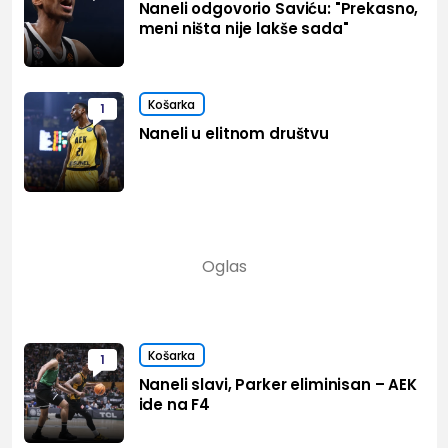
Naneli odgovorio Saviću: "Prekasno,
meni ništa nije lakše sada"
Košarka
1
Naneli u elitnom društvu
Košarka
1
Naneli slavi, Parker eliminisan – AEK
ide na F4