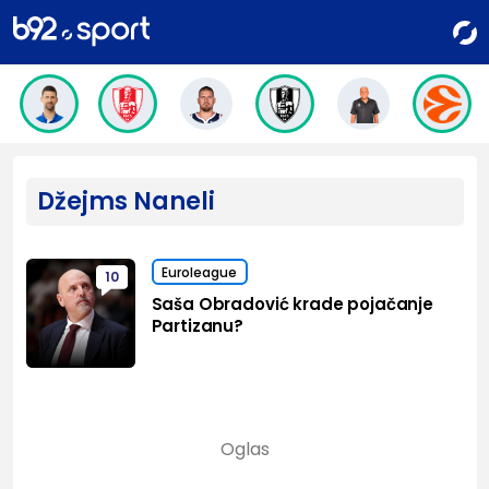
Džejms Naneli
Euroleague
10
Saša Obradović krade pojačanje
Partizanu?