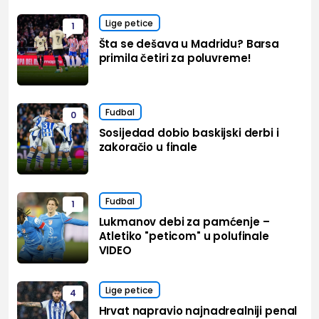
Lige petice
1
Šta se dešava u Madridu? Barsa
primila četiri za poluvreme!
Fudbal
0
Sosijedad dobio baskijski derbi i
zakoračio u finale
Fudbal
1
Lukmanov debi za pamćenje –
Atletiko "peticom" u polufinale
VIDEO
Lige petice
4
Hrvat napravio najnadrealniji penal