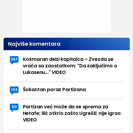
Najviše komentara
Košmaran debi kapitalca – Zvezda se
367
vraća sa zaostatkom; "Da zaključimo o
Lukasenu..." VIDEO
Šokantan poraz Partizana
104
Partizan već može da se sprema za
80
Hetafe; Ilić otkrio zašto Ugrešić nije igrao
VIDEO