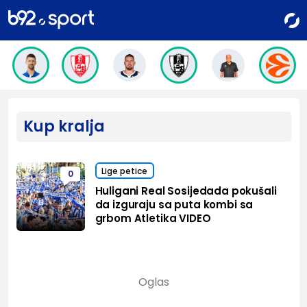
Kup kralja
Lige petice
0
Huligani Real Sosijedada pokušali
da izguraju sa puta kombi sa
grbom Atletika VIDEO