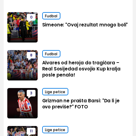
Fudbal
0
Simeone: "Ovaj rezultat mnogo boli"
Fudbal
8
Alvares od heroja do tragičara –
Real Sosijedad osvojio Kup kralja
posle penala!
Lige petice
3
Grizman ne prašta Barsi: "Da li je
ovo previše?" FOTO
Lige petice
11