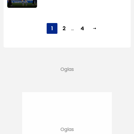
1
2
4
...