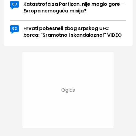
Katastrofa za Partizan, nije moglo gore –
63
Evropa nemoguća misija?
Hrvati pobesneli zbog srpskog UFC
62
borca: "Sramotno i skandalozno!" VIDEO