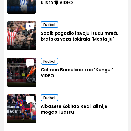
u istoriji VIDEO
Fudbal
0
Sadik pogodio i svoju i tuđu mrežu –
bratska veza šokirala "Mestalju"
Fudbal
1
Golman Barselone kao "Kengur"
VIDEO
Fudbal
1
Albasete šokirao Real, ali nije
mogao i Barsu