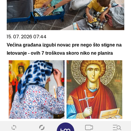
15. 07. 2026 07:44
Većina građana izgubi novac pre nego što stigne na
letovanje - ovih 7 troškova skoro niko ne planira
09. 08. 2026 06:24
✕