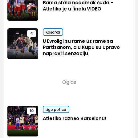
Barsa stala nadomak čuda –
Atletiko je u finalu VIDEO
Košarka
4
U Evroligi su rame uz rame sa
Partizanom, a u Kupu su upravo
napravili senzaciju
Lige petice
10
Atletiko razneo Barselonu!