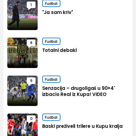
Fudbal
1
"Ja sam kriv"
Fudbal
8
Totalni debakl
Fudbal
9
Senzacija – drugoligaš u 90+4'
izbacio Real iz Kupa! VIDEO
Fudbal
0
Baski preživeli trilere u Kupu kralja