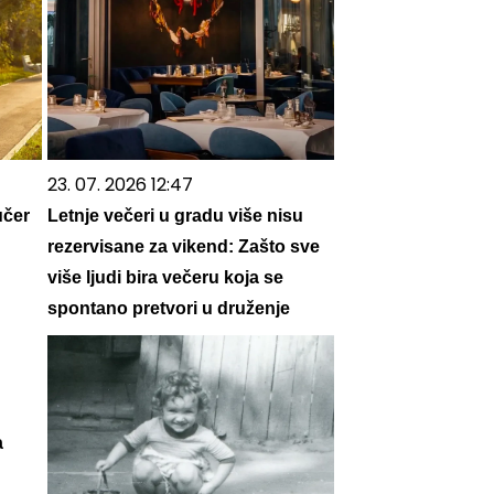
23. 07. 2026 12:47
učer
Letnje večeri u gradu više nisu
rezervisane za vikend: Zašto sve
više ljudi bira večeru koja se
spontano pretvori u druženje
а