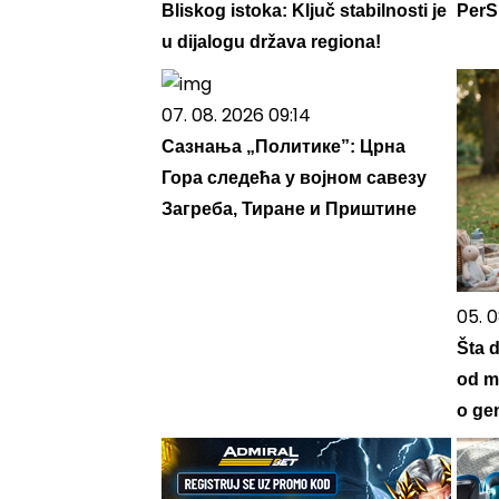
Bliskog istoka: Ključ stabilnosti je
PerSu
u dijalogu država regiona!
07. 08. 2026 09:14
Сазнања „Политике”: Црна
Гора следећа у војном савезу
Загреба, Тиране и Приштине
05. 
Šta d
od m
o gen