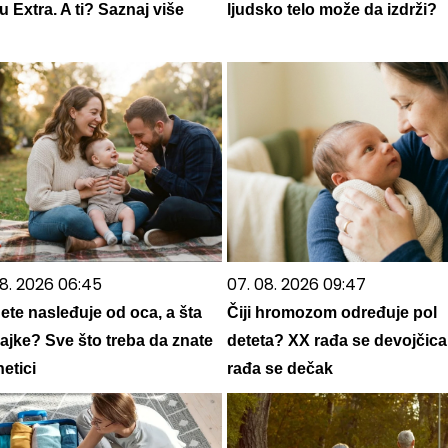
 Extra. A ti? Saznaj više
ljudsko telo može da izdrži?
08. 2026 06:45
07. 08. 2026 09:47
ete nasleđuje od oca, a šta
Čiji hromozom određuje pol
ajke? Sve što treba da znate
deteta? XX rađa se devojčica
etici
rađa se dečak