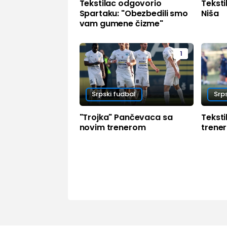
Tekstilac odgovorio
Teksti
Spartaku: "Obezbedili smo
Niša
vam gumene čizme"
1
Srpski fudbal
Srp
"Trojka" Pančevaca sa
Tekst
novim trenerom
trene