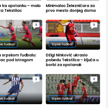
e ka opstanku – malo
Minimalac Železničara za
a Tekstilac
prvo mesto donjeg doma
3
0
ski fudbal
Srpski fudbal
u srpskom fudbalu:
Džigi Ninković ukrasio
ilac pod istragom
pobedu Tekstilca – ključa u
borbi za opstanak
2
0
ski fudbal
Srpski fudbal