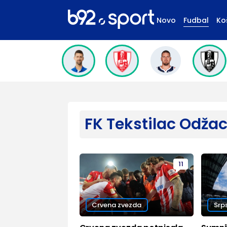
Novo
Fudbal
Ko
FK Tekstilac Odžac
11
Crvena zvezda
Srp