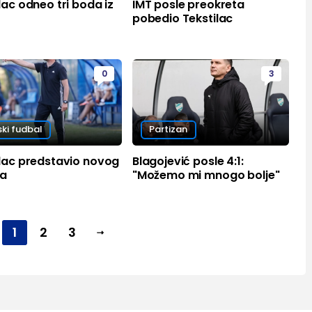
lac odneo tri boda iz
IMT posle preokreta
pobedio Tekstilac
0
3
ski fudbal
Partizan
ilac predstavio novog
Blagojević posle 4:1:
ra
"Možemo mi mnogo bolje"
1
2
3