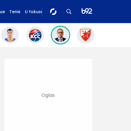
gue
Tenis
U fokusu