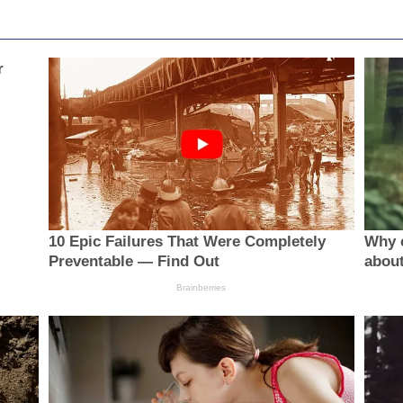
r
10 Epic Failures That Were Completely
Why 
Preventable — Find Out
about
Brainberries