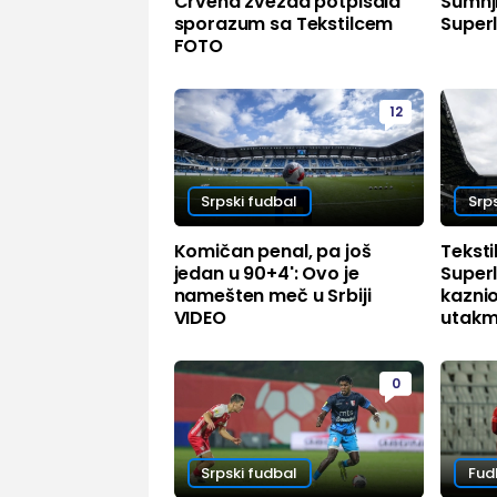
Crvena zvezda potpisala
Sumnj
sporazum sa Tekstilcem
Superl
FOTO
12
Srpski fudbal
Srp
Komičan penal, pa još
Teksti
jedan u 90+4': Ovo je
Superl
namešten meč u Srbiji
kazni
VIDEO
utakm
0
Srpski fudbal
Fud