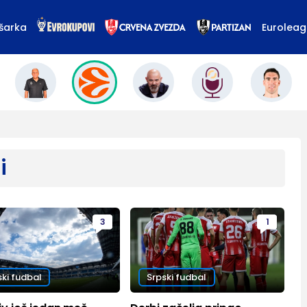
šarka
Eurolea
i
3
1
ski fudbal
Srpski fudbal