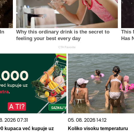
In
Why this ordinary drink is the secret to
This 
feeling your best every day
Has N
CTA Favorite
8. 2026 07:31
05. 08. 2026 14:12
00 kupaca već kupuje uz
Koliko visoku temperaturu