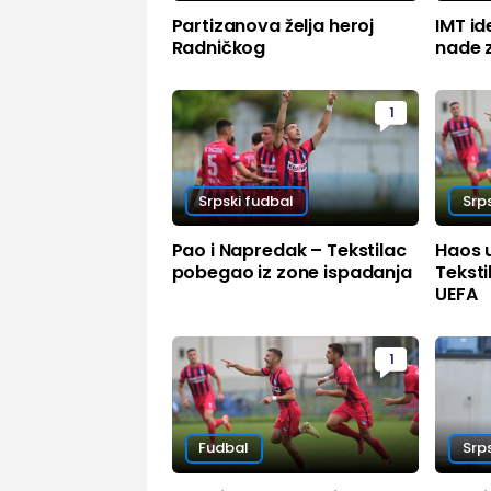
Partizanova želja heroj
IMT id
Radničkog
nade z
1
Srpski fudbal
Srp
Pao i Napredak – Tekstilac
Haos 
pobegao iz zone ispadanja
Tekst
UEFA
1
Fudbal
Srp