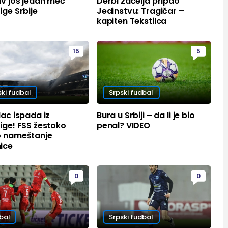
iv još jedan meč
Derbi začelja pripao
ige Srbije
Jedinstvu: Tragičar –
kapiten Tekstilca
15
5
ski fudbal
Srpski fudbal
lac ispada iz
Bura u Srbiji – da li je bio
ige! FSS žestoko
penal? VIDEO
o nameštanje
ice
0
0
bal
Srpski fudbal