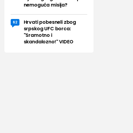
nemoguća misija?
Hrvati pobesneli zbog
62
srpskog UFC borca:
"Sramotno i
skandalozno!" VIDEO