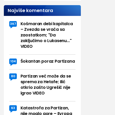
Najviše komentara
Košmaran debi kapitalca
367
– Zvezda se vraća sa
zaostatkom; "Da
zaključimo o Lukasenu..."
VIDEO
Šokantan poraz Partizana
104
Partizan već može da se
80
sprema za Hetafe; Ilić
otkrio zašto Ugrešić nije
igrao VIDEO
Katastrofa za Partizan,
63
nije moglo gore – Evropa