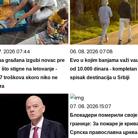
7. 2026 07:44
06. 08. 2026 07:08
na građana izgubi novac pre
Evo u kojim banjama važi va
što stigne na letovanje -
od 10.000 dinara - kompletan
 7 troškova skoro niko ne
spisak destinacija u Srbiji
ra
07. 08. 2026 15:07
Блокадери померили своје
границе: За пожаре је крив
Српска православна црква