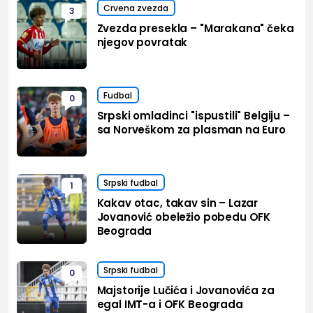
Crvena zvezda
3
Zvezda presekla – "Marakana" čeka
njegov povratak
Fudbal
0
Srpski omladinci "ispustili" Belgiju –
sa Norveškom za plasman na Euro
Srpski fudbal
1
Kakav otac, takav sin – Lazar
Jovanović obeležio pobedu OFK
Beograda
Srpski fudbal
0
Majstorije Lučića i Jovanovića za
egal IMT-a i OFK Beograda