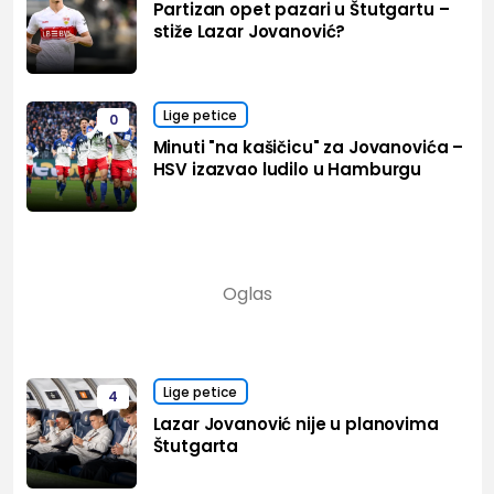
Partizan opet pazari u Štutgartu –
stiže Lazar Jovanović?
Lige petice
0
Minuti "na kašičicu" za Jovanovića –
HSV izazvao ludilo u Hamburgu
Lige petice
4
Lazar Jovanović nije u planovima
Štutgarta