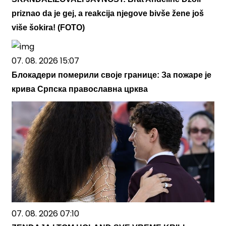
priznao da je gej, a reakcija njegove bivše žene još
više šokira! (FOTO)
07. 08. 2026 15:07
Блокадери померили своје границе: За пожаре је
крива Српска православна црква
07. 08. 2026 07:10