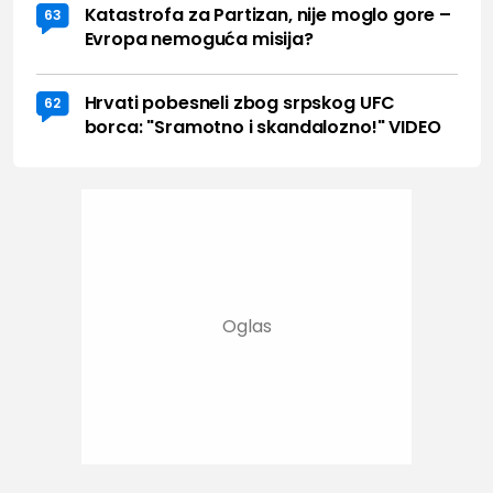
Katastrofa za Partizan, nije moglo gore –
63
Evropa nemoguća misija?
Hrvati pobesneli zbog srpskog UFC
62
borca: "Sramotno i skandalozno!" VIDEO