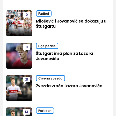
Fudbal
0
Milošević i Jovanović se dokazuju u
Štutgartu
Lige petice
0
Štutgart ima plan za Lazara
Jovanovića
Crvena zvezda
21
Zvezda vraća Lazara Jovanovića
Partizan
13