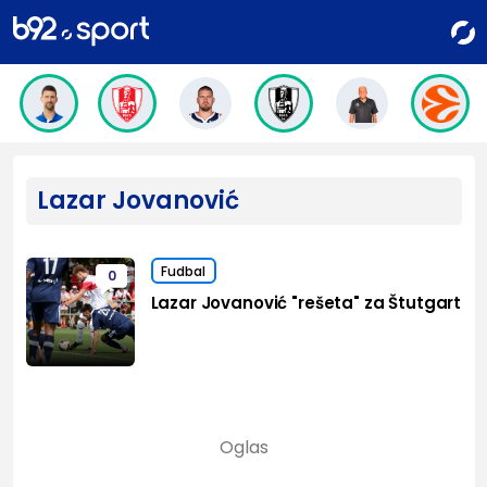
Lazar Jovanović
Fudbal
0
Lazar Jovanović "rešeta" za Štutgart