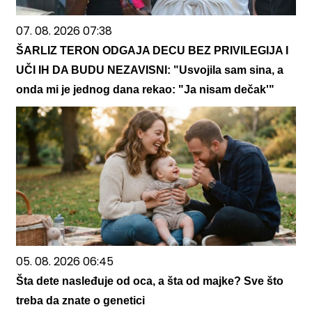
07. 08. 2026 07:38
ŠARLIZ TERON ODGAJA DECU BEZ PRIVILEGIJA I
UČI IH DA BUDU NEZAVISNI: "Usvojila sam sina, a
onda mi je jednog dana rekao: "Ja nisam dečak'"
05. 08. 2026 06:45
Šta dete nasleđuje od oca, a šta od majke? Sve što
treba da znate o genetici