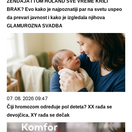
ZENDAJA I TOM HOLAND SVE VREME KRILI
BRAK? Evo kako je najpoznatiji par na svetu uspeo
da prevari javnost i kako je izgledala njihova
GLAMUROZNA SVADBA
07. 08. 2026 09:47
Čiji hromozom određuje pol deteta? XX rađa se
devojčica, XY rađa se dečak