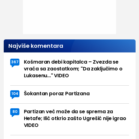
Najviše komentara
Košmaran debi kapitalca – Zvezda se
367
vraća sa zaostatkom; "Da zaključimo o
Lukasenu..." VIDEO
Šokantan poraz Partizana
104
Partizan već može da se sprema za
80
Hetafe; Ilić otkrio zašto Ugrešić nije igrao
VIDEO