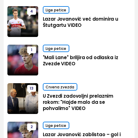
Lige petice
4
Lazar Jovanović već dominira u
Štutgartu VIDEO
Lige petice
1
"Mali Lane" briljira od odlaska iz
Zvezde VIDEO
Crvena zvezda
13
U Zvezdi zadovoljni prelaznim
rokom: "Hajde malo da se
pohvalimo" VIDEO
Lige petice
2
Lazar Jovanović zablistao – gol i