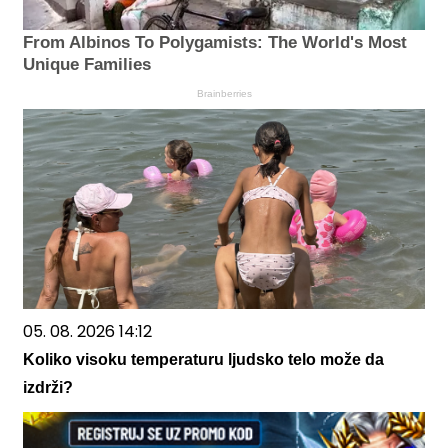
From Albinos To Polygamists: The World's Most
Unique Families
Brainberries
05. 08. 2026 14:12
Koliko visoku temperaturu ljudsko telo može da
izdrži?