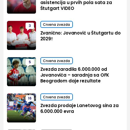
asistencija u prvih pola sata za
Štutgart VIDEO
Crvena zvezda
3
Zvanično: Jovanović u Štutgartu do
2029!
Crvena zvezda
5
Zvezda zaradila 6.000.000 od
Jovanovića – saradnja sa OFK
Beogradom daje rezultate
Crvena zvezda
16
Zvezda prodaje Lanetovog sina za
6.000.000 evra