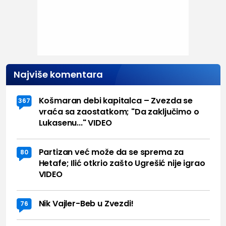
Najviše komentara
Košmaran debi kapitalca – Zvezda se
367
vraća sa zaostatkom; "Da zaključimo o
Lukasenu..." VIDEO
Partizan već može da se sprema za
80
Hetafe; Ilić otkrio zašto Ugrešić nije igrao
VIDEO
Nik Vajler-Beb u Zvezdi!
76