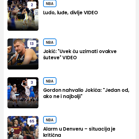
NBA
2
Ludo, luđe, divlje VIDEO
NBA
13
Jokić: "Uvek ću uzimati ovakve
šuteve" VIDEO
NBA
3
Gordon nahvalio Jokića: "Jedan od,
ako ne i najbolji"
NBA
65
Alarm u Denveru – situacija je
kritična