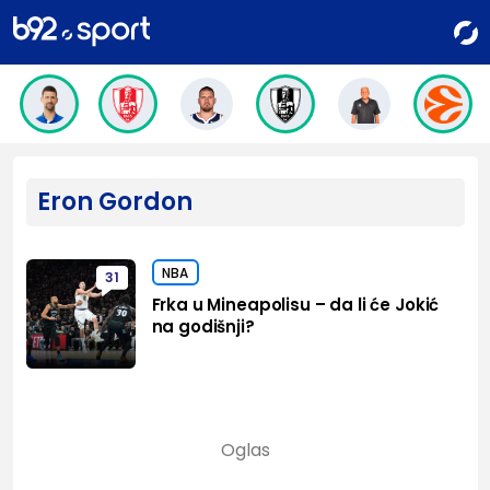
Eron Gordon
NBA
31
Frka u Mineapolisu – da li će Jokić
na godišnji?