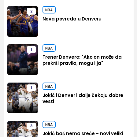
NBA
2
Nova povreda u Denveru
NBA
1
Trener Denvera: "Ako on može da
prekrši pravila, mogu i ja"
NBA
1
Jokić i Denver i dalje čekaju dobre
vesti
NBA
3
Jokić baš nema sreće – novi veliki