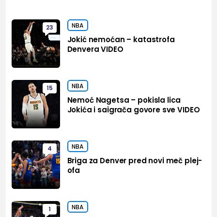
NBA
23
Jokić nemoćan – katastrofa
Denvera VIDEO
NBA
15
Nemoć Nagetsa – pokisla lica
Jokića i saigrača govore sve VIDEO
NBA
4
Briga za Denver pred novi meč plej-
ofa
NBA
1