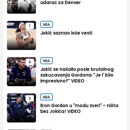
udarac za Denver
NBA
1
Jokić saznao loše vesti
NBA
5
Jokić se našalio posle brutalnog
zakucavanja Gordona: "Je l' bilo
impresivno?" VIDEO
NBA
2
Eron Gordon u "modu zveri" – ništa
bez Jokića! VIDEO