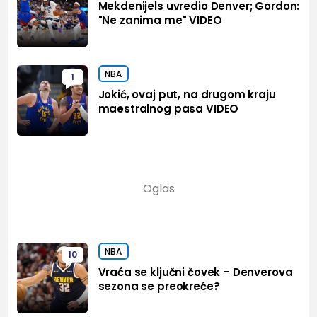
Mekdenijels uvredio Denver; Gordon:
"Ne zanima me" VIDEO
NBA
1
Jokić, ovaj put, na drugom kraju
maestralnog pasa VIDEO
NBA
10
Vraća se ključni čovek – Denverova
sezona se preokreće?