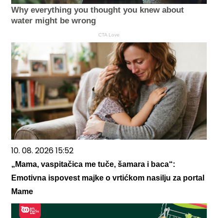
Why everything you thought you knew about
water might be wrong
CTA Love
10. 08. 2026 15:52
„Mama, vaspitačica me tuče, šamara i baca“:
Emotivna ispovest majke o vrtićkom nasilju za portal
Mame