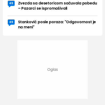
Zvezda sa desetoricom sačuvala pobedu
49
– Pazarci se ispromašivali
Stanković posle poraza: "Odgovornost je
49
na meni"