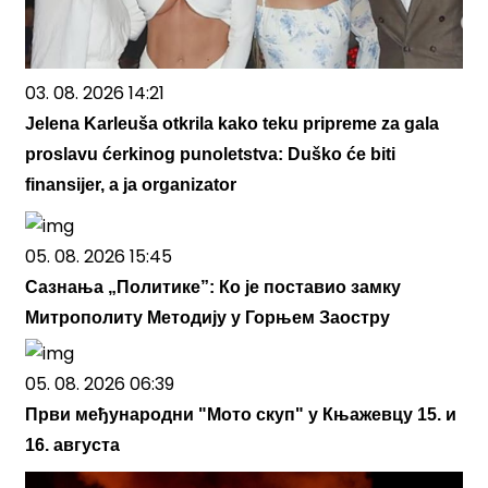
03. 08. 2026 14:21
Jelena Karleuša otkrila kako teku pripreme za gala
proslavu ćerkinog punoletstva: Duško će biti
finansijer, a ja organizator
05. 08. 2026 15:45
Сазнања „Политике”: Ко је поставио замку
Митрополиту Методију у Горњем Заостру
05. 08. 2026 06:39
Први међународни "Мото скуп" у Књажевцу 15. и
16. августа