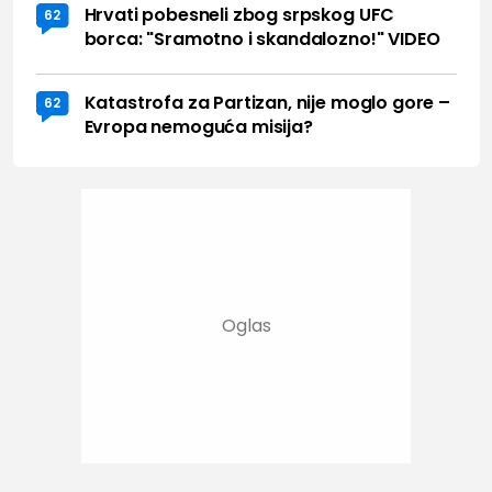
Hrvati pobesneli zbog srpskog UFC
62
borca: "Sramotno i skandalozno!" VIDEO
Katastrofa za Partizan, nije moglo gore –
62
Evropa nemoguća misija?