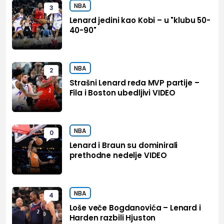
NBA
3
Lenard jedini kao Kobi – u "klubu 50-
40-90"
NBA
2
Strašni Lenard ređa MVP partije –
Fila i Boston ubedljivi VIDEO
NBA
0
Lenard i Braun su dominirali
prethodne nedelje VIDEO
NBA
4
Loše veče Bogdanovića – Lenard i
Harden razbili Hjuston