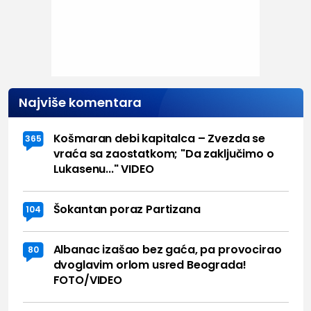
Najviše komentara
Košmaran debi kapitalca – Zvezda se
365
vraća sa zaostatkom; "Da zaključimo o
Lukasenu..." VIDEO
Šokantan poraz Partizana
104
Albanac izašao bez gaća, pa provocirao
80
dvoglavim orlom usred Beograda!
FOTO/VIDEO