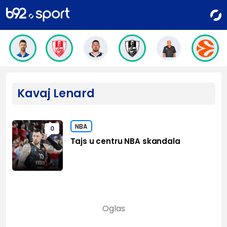
Kavaj Lenard
NBA
0
Tajs u centru NBA skandala