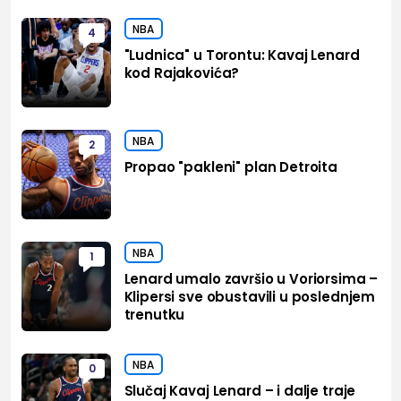
NBA
4
"Ludnica" u Torontu: Kavaj Lenard
kod Rajakovića?
NBA
2
Propao "pakleni" plan Detroita
NBA
1
Lenard umalo završio u Voriorsima –
Klipersi sve obustavili u poslednjem
trenutku
NBA
0
Slučaj Kavaj Lenard – i dalje traje