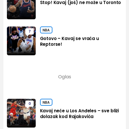
Stop! Kavaj (još) ne može u Toronto
NBA
7
Gotovo – Kavaj se vraća u
Reptorse!
NBA
0
Kavaj neće u Los Anđeles – sve bliži
dolazak kod Rajakovića