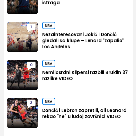
istraga
NBA
1
Nezainteresovani Jokić i Dončić
gledali sa klupe – Lenard "zapalio"
Los Anđeles
NBA
0
Nemilosrdni Klipersi razbili Bruklin 37
razlike VIDEO
NBA
3
Dončić i Lebron zapretili, ali Leonard
rekao "ne" u ludoj završnici VIDEO