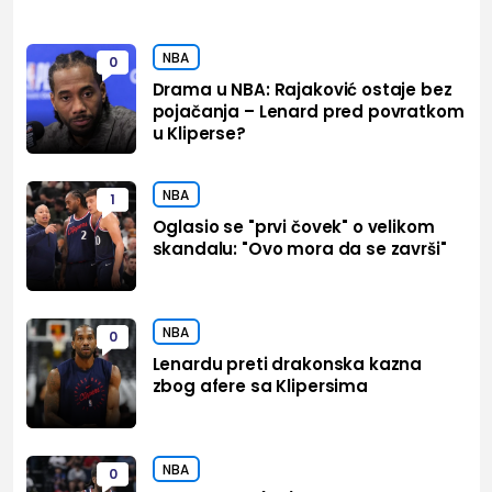
NBA
0
Drama u NBA: Rajaković ostaje bez
pojačanja – Lenard pred povratkom
u Kliperse?
NBA
1
Oglasio se "prvi čovek" o velikom
skandalu: "Ovo mora da se završi"
NBA
0
Lenardu preti drakonska kazna
zbog afere sa Klipersima
NBA
0