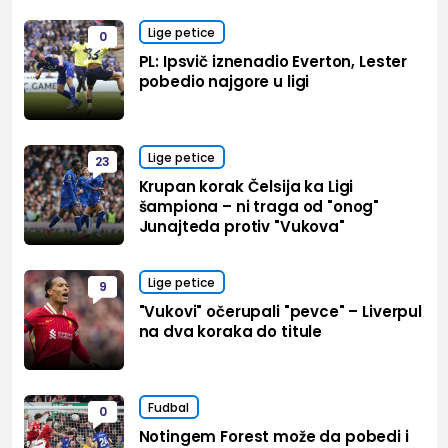
Lige petice
0
PL: Ipsvič iznenadio Everton, Lester
pobedio najgore u ligi
Lige petice
23
Krupan korak Čelsija ka Ligi
šampiona – ni traga od "onog"
Junajteda protiv "Vukova"
Lige petice
9
"Vukovi" očerupali "pevce" – Liverpul
na dva koraka do titule
Fudbal
0
Notingem Forest može da pobedi i