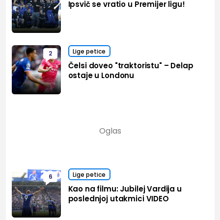
Ipsvič se vratio u Premijer ligu!
Lige petice
2
Čelsi doveo "traktoristu" – Delap
ostaje u Londonu
Lige petice
6
Kao na filmu: Jubilej Vardija u
poslednjoj utakmici VIDEO