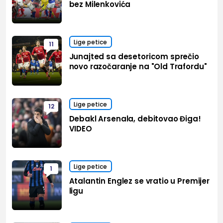
bez Milenkovića
Lige petice
11
Junajted sa desetoricom sprečio
novo razočaranje na "Old Trafordu"
Lige petice
12
Debakl Arsenala, debitovao Điga!
VIDEO
Lige petice
1
Atalantin Englez se vratio u Premijer
ligu