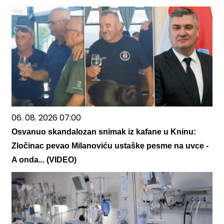
06. 08. 2026 07:00
Osvanuo skandalozan snimak iz kafane u Kninu:
Zločinac pevao Milanoviću ustaške pesme na uvce -
A onda... (VIDEO)