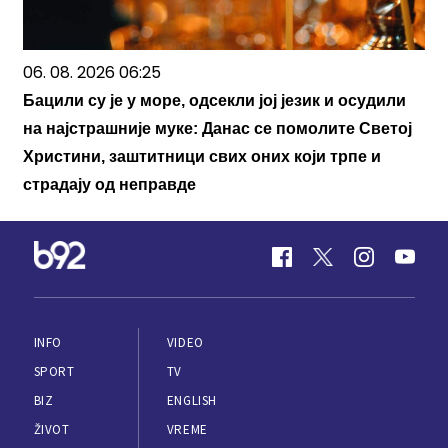
06. 08. 2026 06:25
Бацили су је у море, одсекли јој језик и осудили
на најстрашније муке: Данас се помолите Светој
Христини, заштитници свих оних који трпе и
страдају од неправде
INFO
VIDEO
SPORT
TV
BIZ
ENGLISH
ŽIVOT
VREME