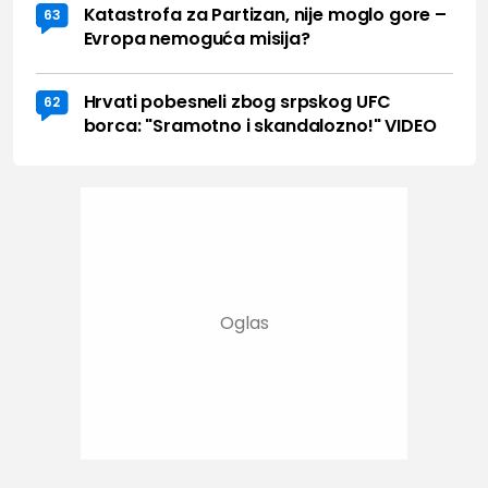
Katastrofa za Partizan, nije moglo gore –
63
Evropa nemoguća misija?
Hrvati pobesneli zbog srpskog UFC
62
borca: "Sramotno i skandalozno!" VIDEO