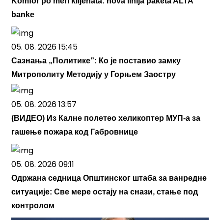
Komfor po meri klijenata: nova linija paketa ALTA
banke
05. 08. 2026 15:45
Сазнања „Политике”: Ко је поставио замку
Митрополиту Методију у Горњем Заостру
05. 08. 2026 13:57
(ВИДЕО) Из Калне полетео хеликоптер МУП-а за
гашење пожара код Габровнице
05. 08. 2026 09:11
Одржана седница Општинског штаба за ванредне
ситуације: Све мере остају на снази, стање под
контролом