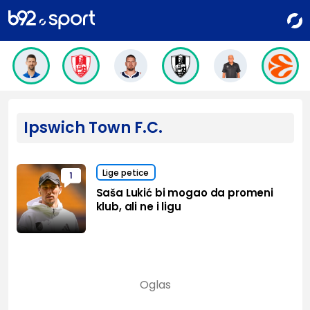
Ipswich Town F.C.
Lige petice
1
Saša Lukić bi mogao da promeni
klub, ali ne i ligu