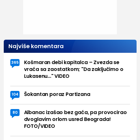
Najviše komentara
Košmaran debi kapitalca – Zvezda se
365
vraća sa zaostatkom; "Da zaključimo o
Lukasenu..." VIDEO
Šokantan poraz Partizana
104
Albanac izašao bez gaća, pa provocirao
80
dvoglavim orlom usred Beograda!
FOTO/VIDEO