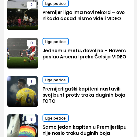
Lige petice
2
Premijer liga ima novi rekord – ovo
nikada dosad nismo videli VIDEO
Lige petice
0
Jednom u metu, dovoljno – Haverc
poslao Arsenal preko Čelsija VIDEO
Lige petice
1
Premijerligaški kapiteni nastavili
svoj bunt protiv traka duginih boja
FOTO
Lige petice
8
Samo jedan kapiten u Premijeršipu
nije nosio traku duginih boja