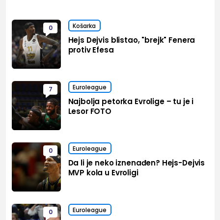
Košarka
0
Hejs Dejvis blistao, "brejk" Fenera
protiv Efesa
Euroleague
7
Najbolja petorka Evrolige – tu je i
Lesor FOTO
Euroleague
0
Da li je neko iznenađen? Hejs-Dejvis
MVP kola u Evroligi
Euroleague
0