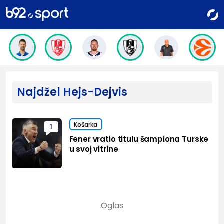
Najdžel Hejs-Dejvis
Košarka
1
Fener vratio titulu šampiona Turske
u svoj vitrine