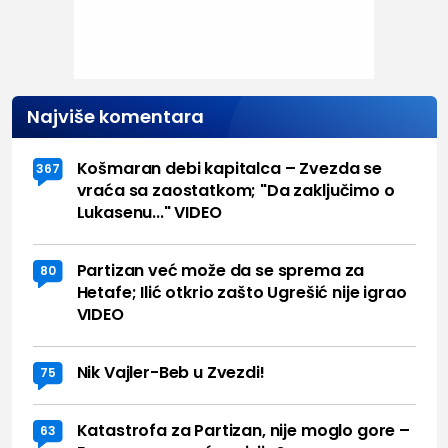
Najviše komentara
Košmaran debi kapitalca – Zvezda se
367
vraća sa zaostatkom; "Da zaključimo o
Lukasenu..." VIDEO
Partizan već može da se sprema za
80
Hetafe; Ilić otkrio zašto Ugrešić nije igrao
VIDEO
Nik Vajler-Beb u Zvezdi!
75
Katastrofa za Partizan, nije moglo gore –
63