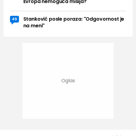
Evropa nemoguća misija?
Stanković posle poraza: "Odgovornost je
49
na meni"