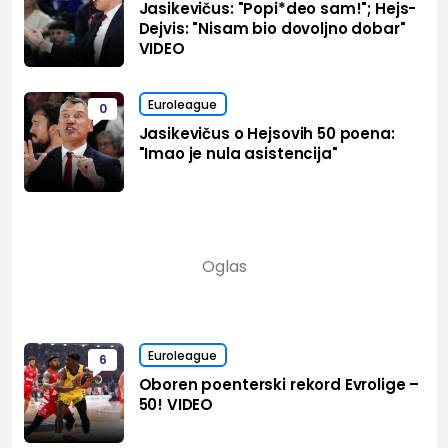
Jasikevičus: "Popi*deo sam!"; Hejs-
Dejvis: "Nisam bio dovoljno dobar"
VIDEO
Euroleague
0
Jasikevičus o Hejsovih 50 poena:
"Imao je nula asistencija"
Euroleague
6
Oboren poenterski rekord Evrolige –
50! VIDEO