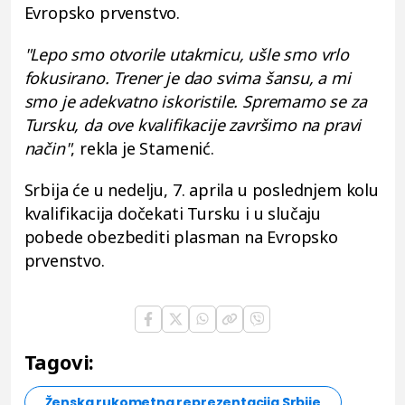
Evropsko prvenstvo.
"Lepo smo otvorile utakmicu, ušle smo vrlo
fokusirano. Trener je dao svima šansu, a mi
smo je adekvatno iskoristile. Spremamo se za
Tursku, da ove kvalifikacije završimo na pravi
način"
, rekla je Stamenić.
Srbija će u nedelju, 7. aprila u poslednjem kolu
kvalifikacija dočekati Tursku i u slučaju
pobede obezbediti plasman na Evropsko
prvenstvo.
Tagovi:
Ženska rukometna reprezentacija Srbije