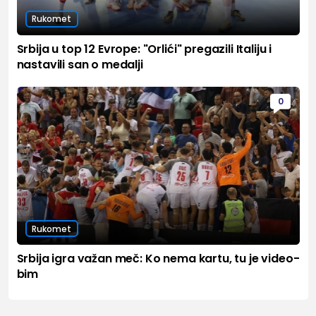
Rukomet
Srbija u top 12 Evrope: "Orlići" pregazili Italiju i
nastavili san o medalji
0
Rukomet
Srbija igra važan meč: Ko nema kartu, tu je video-
bim