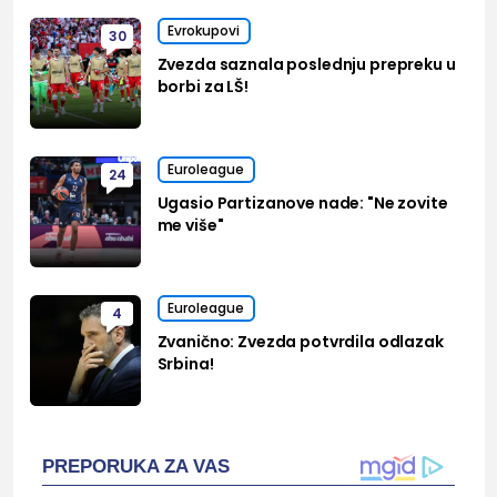
Evrokupovi
30
Zvezda saznala poslednju prepreku u
borbi za LŠ!
Euroleague
24
Ugasio Partizanove nade: "Ne zovite
me više"
Euroleague
4
Zvanično: Zvezda potvrdila odlazak
Srbina!
PREPORUKA ZA VAS