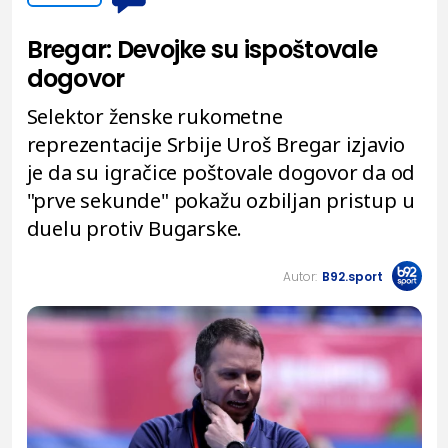
Bregar: Devojke su ispoštovale
dogovor
Selektor ženske rukometne
reprezentacije Srbije Uroš Bregar izjavio
je da su igračice poštovale dogovor da od
"prve sekunde" pokažu ozbiljan pristup u
duelu protiv Bugarske.
Autor:
B92.sport