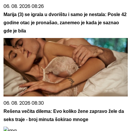
06. 08. 2026 08:26
Marija (3) se igrala u dvorištu i samo je nestala: Posle 42
godine otac je pronašao, zanemeo je kada je saznao
gde je bila
06. 08. 2026 08:30
Rešena večita dilema: Evo koliko žene zapravo žele da
seks traje - broj minuta šokirao mnoge