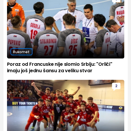
Rukomet
Poraz od Francuske nije slomio Srbiju: "Orlići"
imaju još jednu šansu za veliku stvar
2