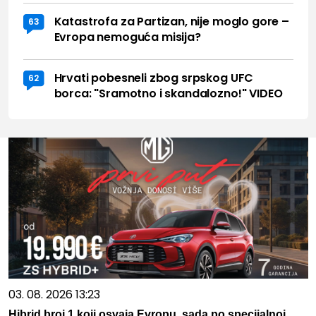
Katastrofa za Partizan, nije moglo gore –
63
Evropa nemoguća misija?
Hrvati pobesneli zbog srpskog UFC
62
borca: "Sramotno i skandalozno!" VIDEO
03. 08. 2026 13:23
Hibrid broj 1 koji osvaja Evropu, sada po specijalnoj