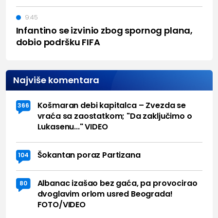
9:45
Infantino se izvinio zbog spornog plana,
dobio podršku FIFA
Najviše komentara
Košmaran debi kapitalca – Zvezda se
366
vraća sa zaostatkom; "Da zaključimo o
Lukasenu..." VIDEO
Šokantan poraz Partizana
104
Albanac izašao bez gaća, pa provocirao
80
dvoglavim orlom usred Beograda!
FOTO/VIDEO