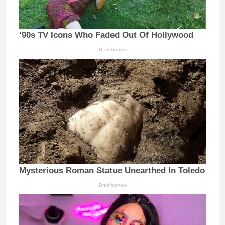
’90s TV Icons Who Faded Out Of Hollywood
Brainberries
Mysterious Roman Statue Unearthed In Toledo
Brainberries