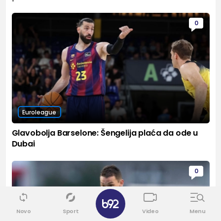
0
Euroleague
Glavobolja Barselone: Šengelija plaća da ode u
Dubai
0
✕
Novo
Sport
Video
Menu