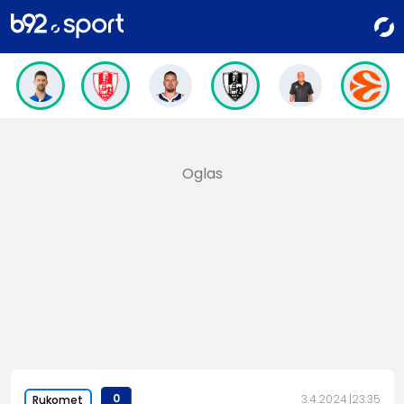
0
3.4.2024.
23:35
Rukomet