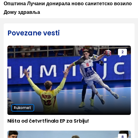
Општина Лучани донирала ново санитетско возило
Дому здравља
Povezane vesti
2
Rukomet
Ništa od četvrtfinala EP za Srbiju!
8