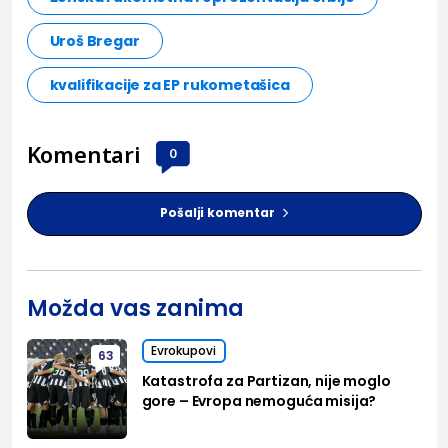
Uroš Bregar
kvalifikacije za EP rukometašica
Komentari
0
Pošalji komentar
Možda vas zanima
Evrokupovi
63
Katastrofa za Partizan, nije moglo
gore – Evropa nemoguća misija?