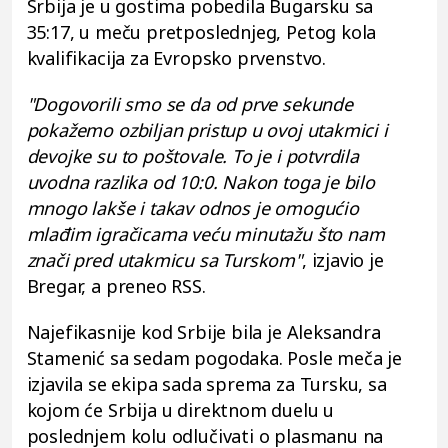
Srbija je u gostima pobedila Bugarsku sa
35:17, u meču pretposlednjeg, Petog kola
kvalifikacija za Evropsko prvenstvo.
"Dogovorili smo se da od prve sekunde
pokažemo ozbiljan pristup u ovoj utakmici i
devojke su to poštovale. To je i potvrdila
uvodna razlika od 10:0. Nakon toga je bilo
mnogo lakše i takav odnos je omogućio
mlađim igračicama veću minutažu što nam
znači pred utakmicu sa Turskom"
, izjavio je
Bregar, a preneo RSS.
Najefikasnije kod Srbije bila je Aleksandra
Stamenić sa sedam pogodaka. Posle meča je
izjavila se ekipa sada sprema za Tursku, sa
kojom će Srbija u direktnom duelu u
poslednjem kolu odlučivati o plasmanu na