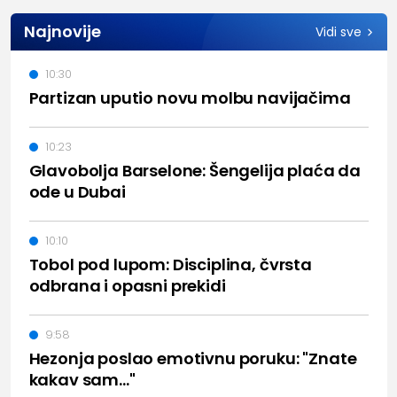
Najnovije
Vidi sve
10:30
Partizan uputio novu molbu navijačima
10:23
Glavobolja Barselone: Šengelija plaća da
ode u Dubai
10:10
Tobol pod lupom: Disciplina, čvrsta
odbrana i opasni prekidi
9:58
Hezonja poslao emotivnu poruku: "Znate
kakav sam..."