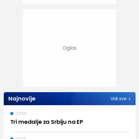
Najnovije
Vidi sve
23:50
Tri medalje za Srbiju na EP
23:35