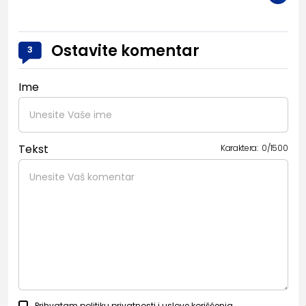
Ostavite komentar
3
Ime
Tekst
Karaktera:
0
/
1500
Prihvatam
politiku privatnosti
i
uslove korišćenja