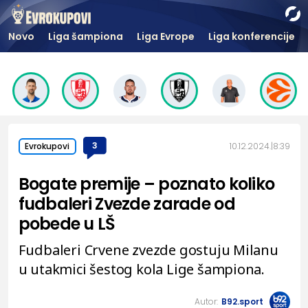
Novo
Liga šampiona
Liga Evrope
Liga konferencije
3
10.12.2024.
8:39
Evrokupovi
Bogate premije – poznato koliko
fudbaleri Zvezde zarade od
pobede u LŠ
Fudbaleri Crvene zvezde gostuju Milanu
u utakmici šestog kola Lige šampiona.
Autor:
B92.sport