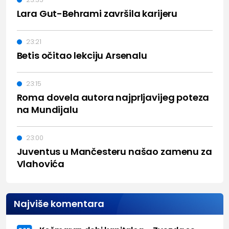
Lara Gut-Behrami završila karijeru
23:21
Betis očitao lekciju Arsenalu
23:15
Roma dovela autora najprljavijeg poteza
na Mundijalu
23:00
Juventus u Mančesteru našao zamenu za
Vlahovića
Najviše komentara