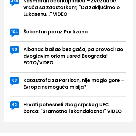
Košmaran debi kapitalca – Zvezda se
365
vraća sa zaostatkom; "Da zaključimo o
Lukasenu..." VIDEO
Šokantan poraz Partizana
104
Albanac izašao bez gaća, pa provocirao
80
dvoglavim orlom usred Beograda!
FOTO/VIDEO
Katastrofa za Partizan, nije moglo gore –
63
Evropa nemoguća misija?
Hrvati pobesneli zbog srpskog UFC
62
borca: "Sramotno i skandalozno!" VIDEO