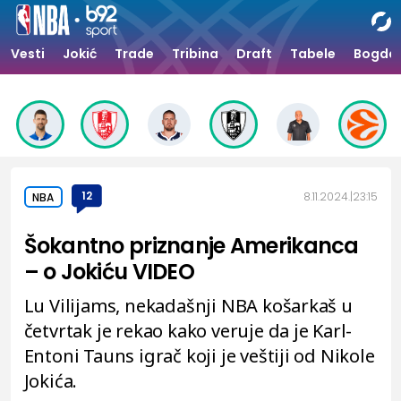
Vesti
Jokić
Trade
Tribina
Draft
Tabele
Bogdan
12
8.11.2024.
23:15
NBA
Šokantno priznanje Amerikanca
– o Jokiću VIDEO
Lu Vilijams, nekadašnji NBA košarkaš u
četvrtak je rekao kako veruje da je Karl-
Entoni Tauns igrač koji je veštiji od Nikole
Jokića.