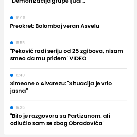
"Demonizacija grupe ljudi..."
16:06
Preokret: Bolomboj veran Asvelu
15:55
"Peković radi seriju od 25 zgibova, nisam
smeo da mu priđem" VIDEO
15:40
Simeone o Alvarezu: "Situacija je vrlo
jasna"
15:25
"Bilo je razgovora sa Partizanom, ali
odlučio sam se zbog Obradovića"