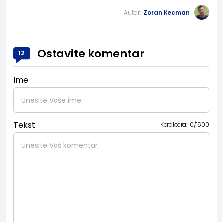
Autor:
Zoran Kecman
Ostavite komentar
12
Ime
Tekst
Karaktera:
0
/
1500