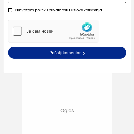
Prihvatam
politiku privatnosti
i
uslove korišćenja
Pošalji komentar