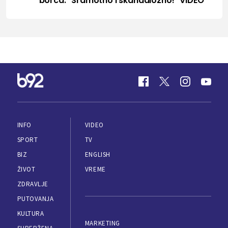
borca: "Sramotno i skandalozno!" VIDEO
INFO
VIDEO
SPORT
TV
BIZ
ENGLISH
ŽIVOT
VREME
ZDRAVLJE
PUTOVANJA
KULTURA
MARKETING