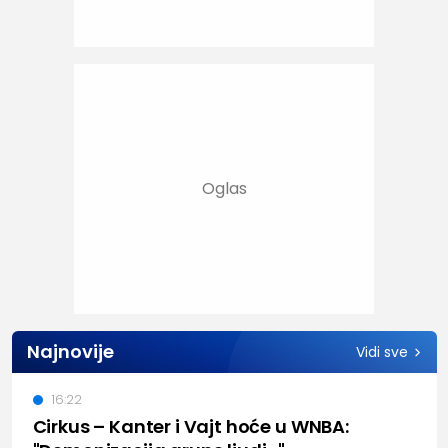
Najnovije
Vidi sve
16:22
Cirkus – Kanter i Vajt hoće u WNBA: