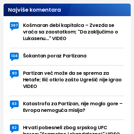
Najviše komentara
Košmaran debi kapitalca – Zvezda se
367
vraća sa zaostatkom; "Da zaključimo o
Lukasenu..." VIDEO
Šokantan poraz Partizana
104
Partizan već može da se sprema za
80
Hetafe; Ilić otkrio zašto Ugrešić nije igrao
VIDEO
Katastrofa za Partizan, nije moglo gore –
63
Evropa nemoguća misija?
Hrvati pobesneli zbog srpskog UFC
62