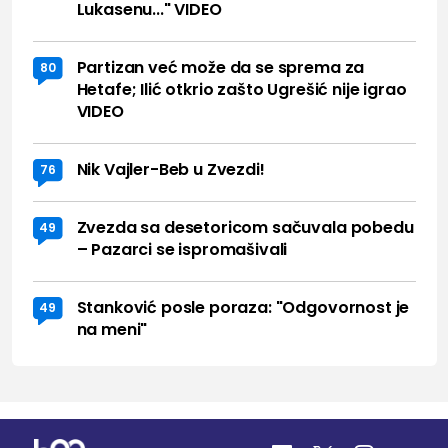
Lukasenu..." VIDEO
Partizan već može da se sprema za
80
Hetafe; Ilić otkrio zašto Ugrešić nije igrao
VIDEO
Nik Vajler-Beb u Zvezdi!
76
Zvezda sa desetoricom sačuvala pobedu
49
– Pazarci se ispromašivali
Stanković posle poraza: "Odgovornost je
49
na meni"