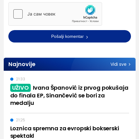
Pošalji komentar
Najnovije
Vidi sve
21:33
UŽIVO
Ivana Španović iz prvog pokušaja
do finala EP, Sinančević se bori za
medalju
21:25
Loznica spremna za evropski bokserski
spektakl