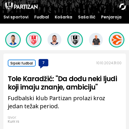
Svi sportovi
Fudbal
Košarka
Saša Ilić
Penjaroja
7
10.10.2024.
11:00
Srpski fudbal
Tole Karadžić: "Da dođu neki ljudi
koji imaju znanje, ambiciju"
Fudbalski klub Partizan prolazi kroz
jedan težak period.
Izvor:
Kurir.rs