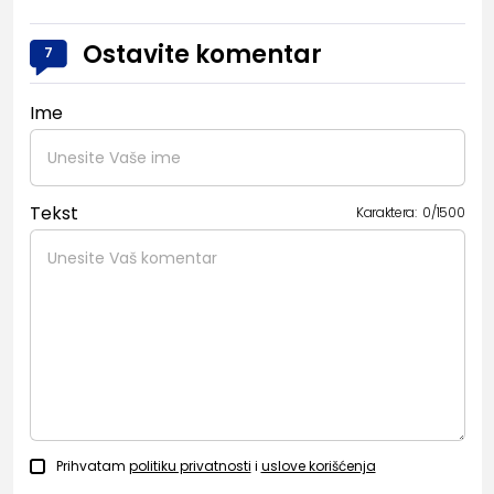
Ostavite komentar
7
Ime
Tekst
Karaktera:
0
/
1500
Prihvatam
politiku privatnosti
i
uslove korišćenja