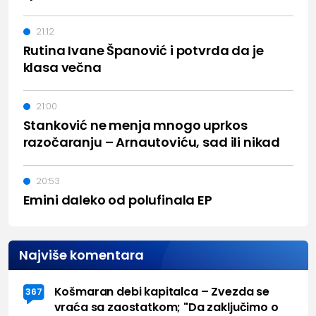
21:12
Rutina Ivane Španović i potvrda da je
klasa večna
21:00
Stanković ne menja mnogo uprkos
razočaranju – Arnautoviću, sad ili nikad
20:53
Emini daleko od polufinala EP
Najviše komentara
Košmaran debi kapitalca – Zvezda se
367
vraća sa zaostatkom; "Da zaključimo o