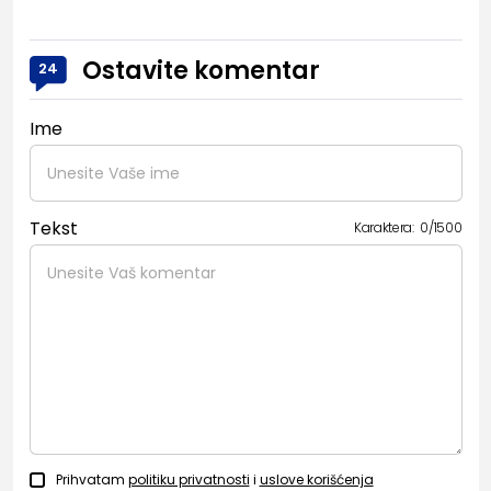
Ostavite komentar
24
Ime
Tekst
Karaktera:
0
/
1500
Prihvatam
politiku privatnosti
i
uslove korišćenja