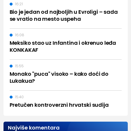
16:21
Bio je jedan od najboljih u Evroligi – sada
se vratio na mesto uspeha
16:08
Meksiko stao uz Infantina i okrenuo leđa
KONKAKAF
15:55
Monako "puca" visoko – kako doći do
Lukakua?
15:40
Pretučen kontroverzni hrvatski sudija
Najviše komentara