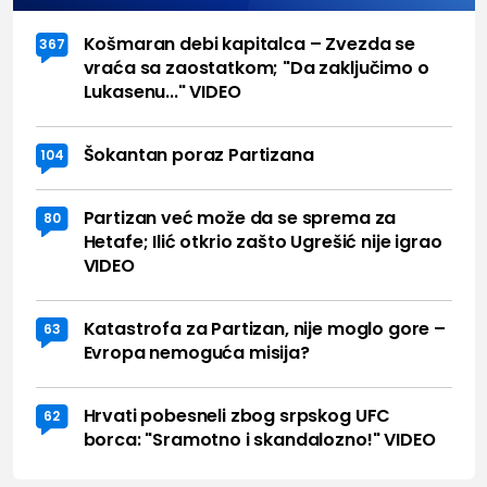
Košmaran debi kapitalca – Zvezda se
367
vraća sa zaostatkom; "Da zaključimo o
Lukasenu..." VIDEO
Šokantan poraz Partizana
104
Partizan već može da se sprema za
80
Hetafe; Ilić otkrio zašto Ugrešić nije igrao
VIDEO
Katastrofa za Partizan, nije moglo gore –
63
Evropa nemoguća misija?
Hrvati pobesneli zbog srpskog UFC
62
borca: "Sramotno i skandalozno!" VIDEO