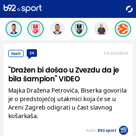
24
5.9.2024.
11:34
Vesti
"Dražen bi došao u Zvezdu da je
bila šampion" VIDEO
Majka Dražena Petrovića, Biserka govorila
je o predstojećoj utakmici koja će se u
Areni Zagreb odigrati u čast slavnog
košarkaša.
Autor:
B92.sport