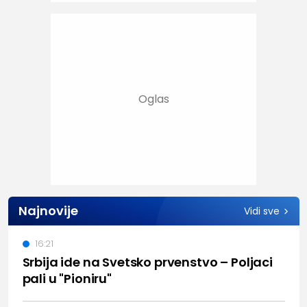
Najnovije
Vidi sve
16:21
Srbija ide na Svetsko prvenstvo – Poljaci
pali u "Pioniru"