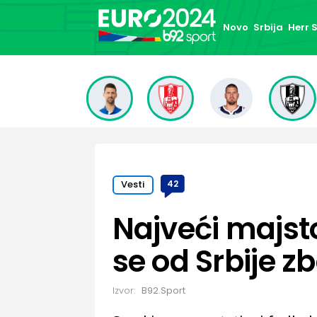
Novo
Srbija
Herr
Vesti
42
Najveći majsto
se od Srbije zb
Izvor:
B92.Sport