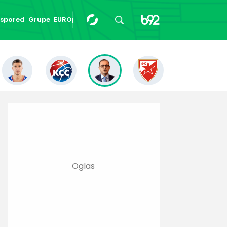
spored
Grupe
EUROpedija
24/24