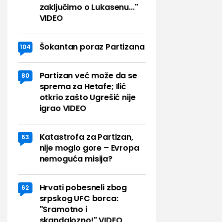
zaključimo o Lukasenu..."
VIDEO
Šokantan poraz Partizana
104
Partizan već može da se
80
sprema za Hetafe; Ilić
otkrio zašto Ugrešić nije
igrao VIDEO
Katastrofa za Partizan,
63
nije moglo gore – Evropa
nemoguća misija?
Hrvati pobesneli zbog
62
srpskog UFC borca:
"Sramotno i
skandalozno!" VIDEO