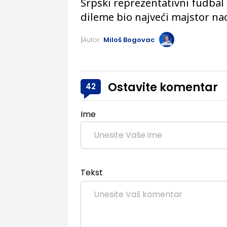
Srpski reprezentativni fudbal 
dileme bio najveći majstor na
Autor:
Miloš Bogovac
Ostavite komentar
42
Ime
Tekst