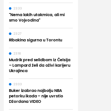
23:33
"Nema lakih utakmica, ali mi
smo Vojvodina"
23:27
Ribakina sigurna u Torontu
23:18
Mudrik pred selidbom iz Čelsija
– Lampard želi da oživi karijeru
Ukrajinca
23:03
Buker izabrao najbolju NBA
petorku ikada – nije uvrstio
Džordana VIDEO