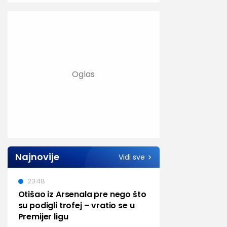
Najnovije
Vidi sve
23:48
Otišao iz Arsenala pre nego što
su podigli trofej – vratio se u
Premijer ligu