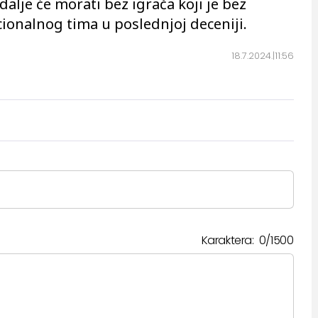
dalje će morati bez igrača koji je bez
cionalnog tima u poslednjoj deceniji.
18.7.2024.
11:56
Karaktera:
0
/
1500