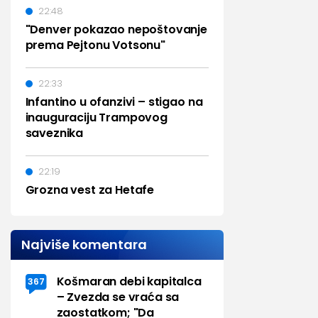
22:48
"Denver pokazao nepoštovanje
prema Pejtonu Votsonu"
22:33
Infantino u ofanzivi – stigao na
inauguraciju Trampovog
saveznika
22:19
Grozna vest za Hetafe
Najviše komentara
Košmaran debi kapitalca
367
– Zvezda se vraća sa
zaostatkom; "Da