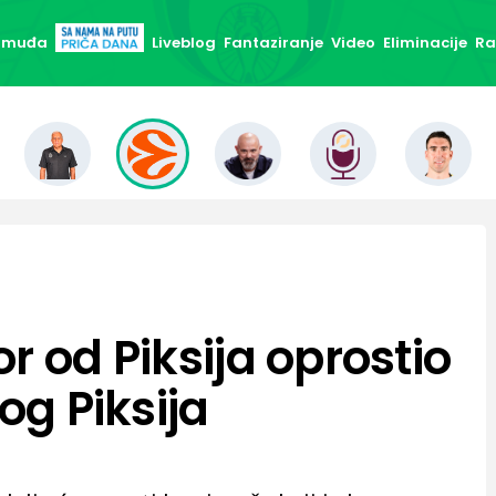
 Smuđa
Liveblog
Fantaziranje
Video
Eliminacije
Ra
r od Piksija oprostio
og Piksija