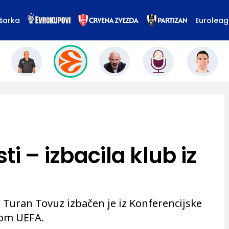
šarka
Eurolea
i – izbacila klub iz
 Turan Tovuz izbačen je iz Konferencijske
kom UEFA.