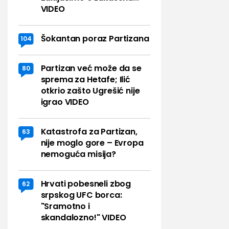
VIDEO
Šokantan poraz Partizana
104
Partizan već može da se
80
sprema za Hetafe; Ilić
otkrio zašto Ugrešić nije
igrao VIDEO
Katastrofa za Partizan,
63
nije moglo gore – Evropa
nemoguća misija?
Hrvati pobesneli zbog
62
srpskog UFC borca:
"Sramotno i
skandalozno!" VIDEO