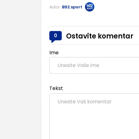
Autor:
B92.sport
Ostavite komentar
0
Ime
Tekst