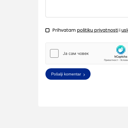
Prihvatam
politiku privatnosti
i
us
Pošalji komentar