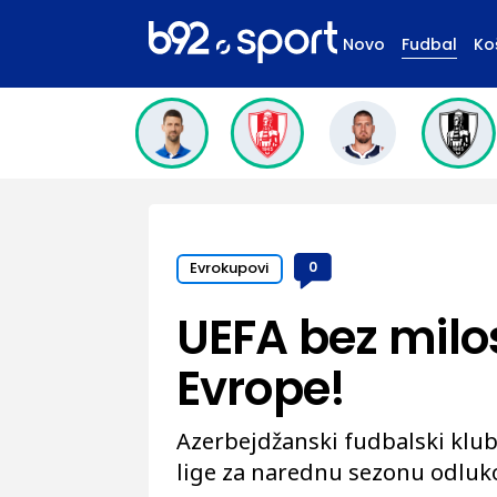
Novo
Fudbal
Ko
Evrokupovi
0
UEFA bez milost
Evrope!
Azerbejdžanski fudbalski klub
lige za narednu sezonu odlu