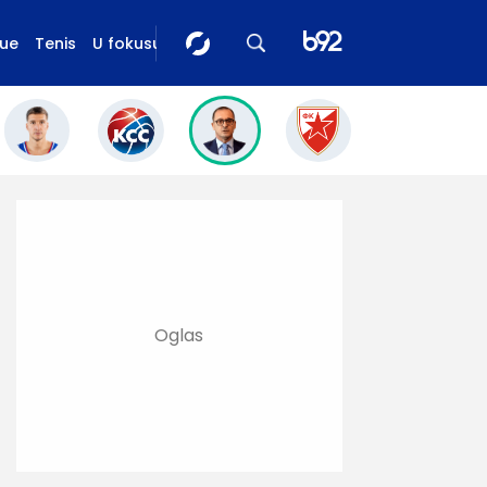
gue
Tenis
U fokusu