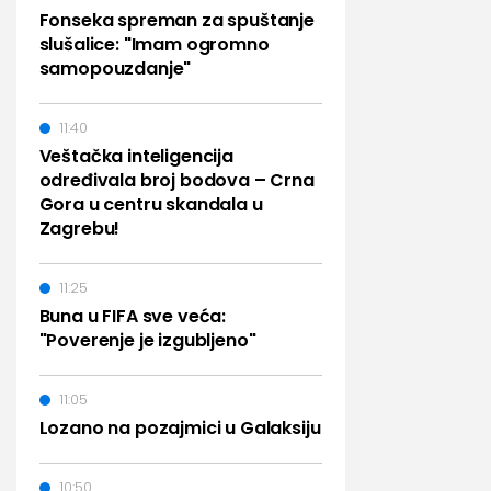
Fonseka spreman za spuštanje
slušalice: "Imam ogromno
samopouzdanje"
11:40
Veštačka inteligencija
određivala broj bodova – Crna
Gora u centru skandala u
Zagrebu!
11:25
Buna u FIFA sve veća:
"Poverenje je izgubljeno"
11:05
Lozano na pozajmici u Galaksiju
10:50