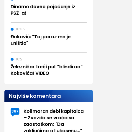
Dinamo doveo pojačanje iz
PSŽ-a!
10:35
Đoković: "Taj poraz me je
uništio"
10:21
Železničar treći put "blindirao"
Kokovića! VIDEO
Najviše komentara
Košmaran debi kapitalca
367
– Zvezda se vraća sa
zaostatkom; "Da
zaključimo o Lukasenu..."