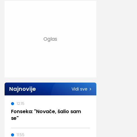
Najnovije
Vidi sve
12:15
Fonseka: "Novače, šalio sam
se"
11:55