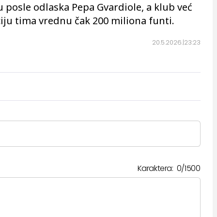
u posle odlaska Pepa Gvardiole, a klub već
u tima vrednu čak 200 miliona funti.
20.5.2026.
23:23
Karaktera:
0
/
1500