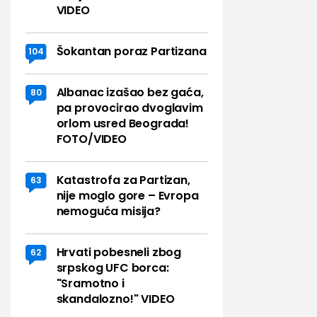
VIDEO
Šokantan poraz Partizana
104
Albanac izašao bez gaća,
80
pa provocirao dvoglavim
orlom usred Beograda!
FOTO/VIDEO
Katastrofa za Partizan,
63
nije moglo gore – Evropa
nemoguća misija?
Hrvati pobesneli zbog
62
srpskog UFC borca:
"Sramotno i
skandalozno!" VIDEO