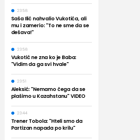
23:58
Saša Ilić nahvalio Vukotića, ali
mu i zamerio: "To ne sme da se
dešava!"
23:58
Vukotić ne zna ko je Baba:
"Vidim da ga svi hvale"
23:51
Aleksić: "Nemamo čega da se
plašimo u Kazahstanu" VIDEO
23:44
Trener Tobola: "Hteli smo da
Partizan napada po krilu"