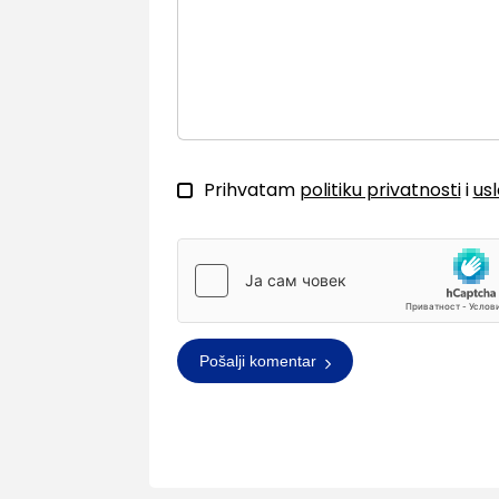
Prihvatam
politiku privatnosti
i
us
Pošalji komentar