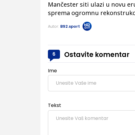
Mančester siti ulazi u novu er
sprema ogromnu rekonstrukcij
Autor:
B92.sport
Ostavite komentar
6
Ime
Tekst