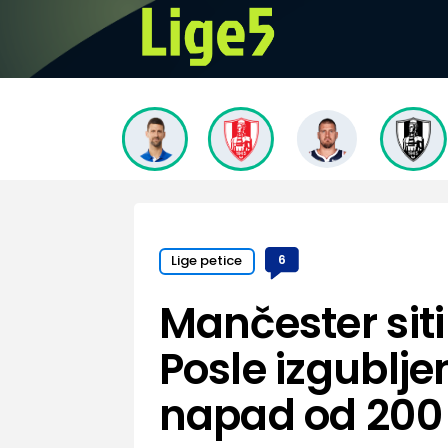
Lige petice
6
Mančester siti
Posle izgublje
napad od 200 