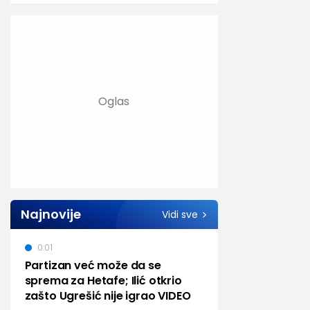
Najnovije
Vidi sve
0:01
Partizan već može da se
sprema za Hetafe; Ilić otkrio
zašto Ugrešić nije igrao VIDEO