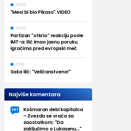
23:40
"Mesi bi bio Pikaso" VIDEO
23:30
Partizan "otkrio" reakciju posle
IMT-a: Ilić imao jasnu poruku
igračima pred evropski meč
23:18
Saša Ilić: "Veličanstveno!"
Najviše komentara
Košmaran debi kapitalca
367
– Zvezda se vraća sa
zaostatkom; "Da
zaključimo o Lukasenu..."