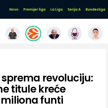
Novo
Premijer liga
La Liga
Serija A
Bundesliga
 sprema revoluciju:
ne titule kreće
miliona funti