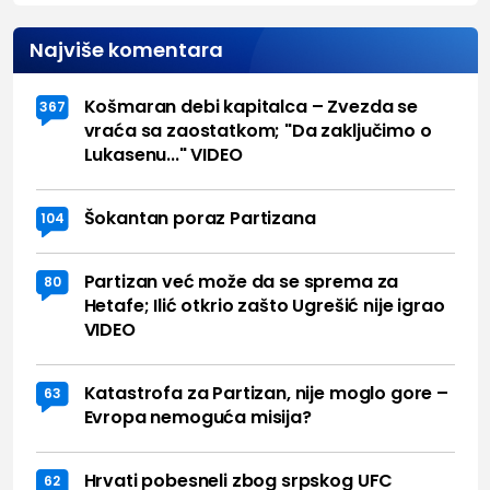
Najviše komentara
Košmaran debi kapitalca – Zvezda se
367
vraća sa zaostatkom; "Da zaključimo o
Lukasenu..." VIDEO
Šokantan poraz Partizana
104
Partizan već može da se sprema za
80
Hetafe; Ilić otkrio zašto Ugrešić nije igrao
VIDEO
Katastrofa za Partizan, nije moglo gore –
63
Evropa nemoguća misija?
Hrvati pobesneli zbog srpskog UFC
62