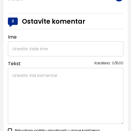
Ostavite komentar
2
Ime
Tekst
Karaktera:
0
/
1500
Prihvatam
politiku privatnosti
i
uslove korišćenja