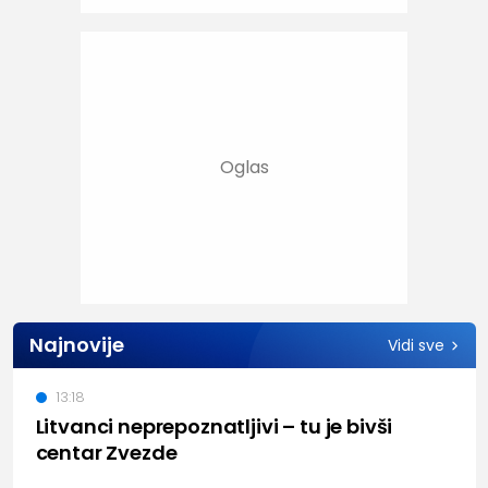
Najnovije
Vidi sve
13:18
Litvanci neprepoznatljivi – tu je bivši
centar Zvezde