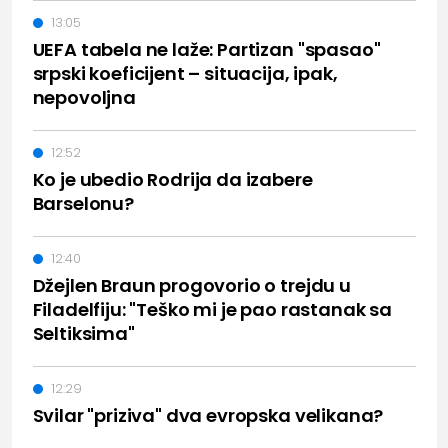
13:05
UEFA tabela ne laže: Partizan "spasao"
srpski koeficijent – situacija, ipak,
nepovoljna
12:52
Ko je ubedio Rodrija da izabere
Barselonu?
12:40
Džejlen Braun progovorio o trejdu u
Filadelfiju: "Teško mi je pao rastanak sa
Seltiksima"
12:29
Svilar "priziva" dva evropska velikana?