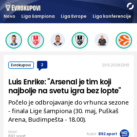
Novo
Liga šampiona
Liga Evrope
Liga konferencije
2
20.5.2026.
21:51
Evrokupovi
Luis Enrike: "Arsenal je tim koji
najbolje na svetu igra bez lopte"
Počelo je odbrojavanje do vrhunca sezone
- finala Lige šampiona (30. maj, Puškaš
Arena, Budimpešta - 18.00).
Izvor:
Autor:
B92.sport
B92.sport