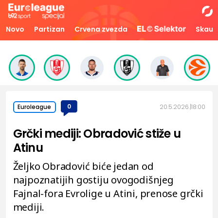
Novo
Partizan
Crvena zvezda
Skaut
0
20.5.2026.
18:00
Euroleague
Grčki mediji: Obradović stiže u
Atinu
Željko Obradović biće jedan od
najpoznatijih gostiju ovogodišnjeg
Fajnal-fora Evrolige u Atini, prenose grčki
mediji.