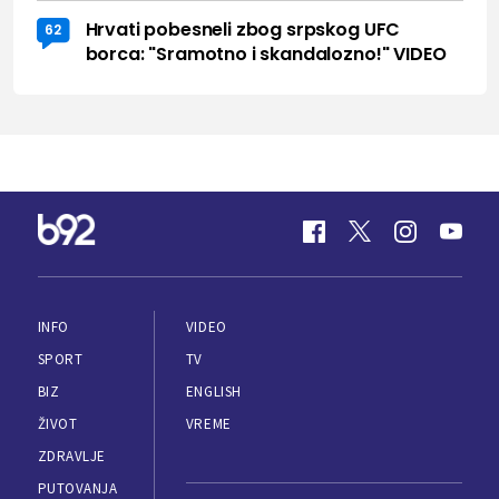
Hrvati pobesneli zbog srpskog UFC
62
borca: "Sramotno i skandalozno!" VIDEO
INFO
VIDEO
SPORT
TV
BIZ
ENGLISH
ŽIVOT
VREME
ZDRAVLJE
PUTOVANJA