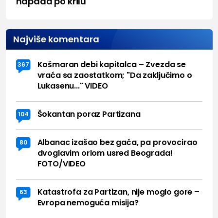
napada po krilu"
Najviše komentara
Košmaran debi kapitalca – Zvezda se
367
vraća sa zaostatkom; "Da zaključimo o
Lukasenu..." VIDEO
Šokantan poraz Partizana
104
Albanac izašao bez gaća, pa provocirao
80
dvoglavim orlom usred Beograda!
FOTO/VIDEO
Katastrofa za Partizan, nije moglo gore –
63
Evropa nemoguća misija?