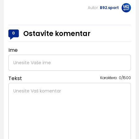
Autor:
B92.sport
Ostavite komentar
0
Ime
Tekst
Karaktera:
0
/
1500