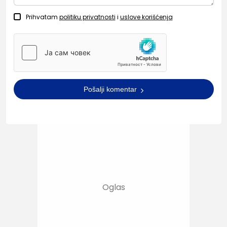
Prihvatam
politiku privatnosti
i
uslove korišćenja
Pošalji komentar