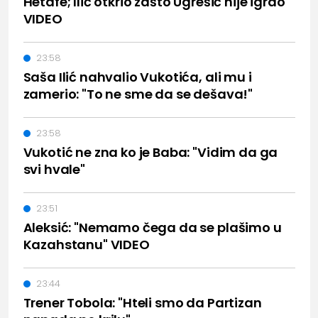
Hetafe; Ilić otkrio zašto Ugrešić nije igrao
VIDEO
23:58
Saša Ilić nahvalio Vukotića, ali mu i
zamerio: "To ne sme da se dešava!"
23:58
Vukotić ne zna ko je Baba: "Vidim da ga
svi hvale"
23:51
Aleksić: "Nemamo čega da se plašimo u
Kazahstanu" VIDEO
23:44
Trener Tobola: "Hteli smo da Partizan