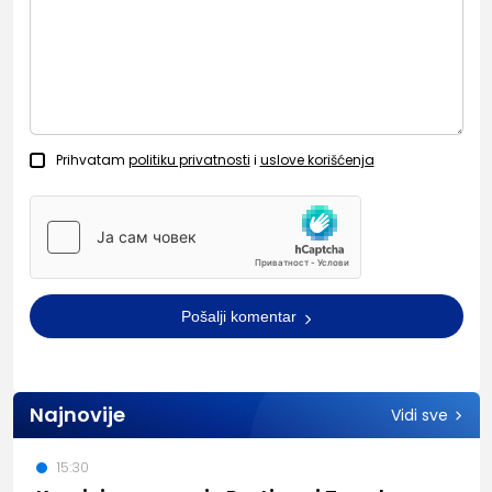
Prihvatam
politiku privatnosti
i
uslove korišćenja
Pošalji komentar
Najnovije
Vidi sve
15:30