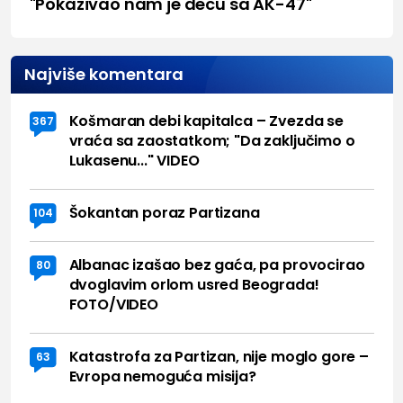
"Pokazivao nam je decu sa AK-47"
Najviše komentara
Košmaran debi kapitalca – Zvezda se
367
vraća sa zaostatkom; "Da zaključimo o
Lukasenu..." VIDEO
Šokantan poraz Partizana
104
Albanac izašao bez gaća, pa provocirao
80
dvoglavim orlom usred Beograda!
FOTO/VIDEO
Katastrofa za Partizan, nije moglo gore –
63
Evropa nemoguća misija?