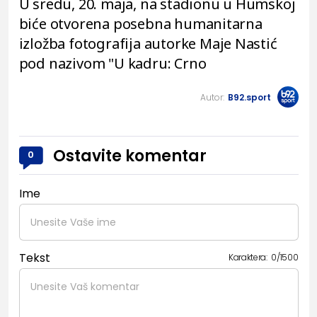
U sredu, 20. maja, na stadionu u Humskoj
biće otvorena posebna humanitarna
izložba fotografija autorke Maje Nastić
pod nazivom "U kadru: Crno
Autor:
B92.sport
Ostavite komentar
0
Ime
Tekst
Karaktera:
0
/
1500