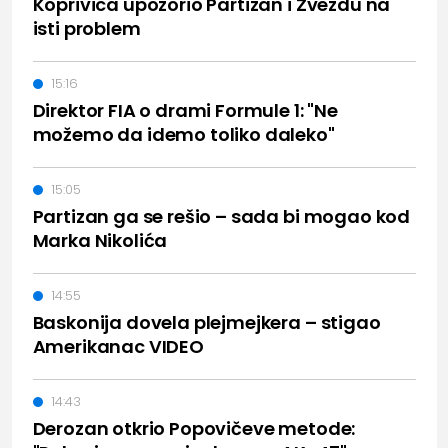
Koprivica upozorio Partizan i Zvezdu na
isti problem
15:16
Direktor FIA o drami Formule 1: "Ne
možemo da idemo toliko daleko"
15:05
Partizan ga se rešio – sada bi mogao kod
Marka Nikolića
14:55
Baskonija dovela plejmejkera – stigao
Amerikanac VIDEO
14:43
Derozan otkrio Popovičeve metode: