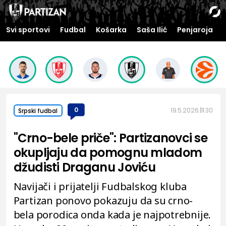
Svi sportovi
Fudbal
Košarka
Saša Ilić
Penjaroja
0
19.5.2026.
11:30
Srpski fudbal
"Crno-bele priče": Partizanovci se
okupljaju da pomognu mladom
džudisti Draganu Joviću
Navijači i prijatelji Fudbalskog kluba
Partizan ponovo pokazuju da su crno-
bela porodica onda kada je najpotrebnije.