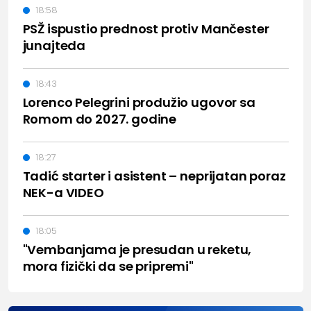
18:58
PSŽ ispustio prednost protiv Mančester
junajteda
18:43
Lorenco Pelegrini produžio ugovor sa
Romom do 2027. godine
18:27
Tadić starter i asistent – neprijatan poraz
NEK-a VIDEO
18:05
"Vembanjama je presudan u reketu,
mora fizički da se pripremi"