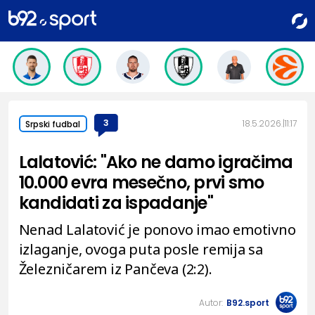
3
18.5.2026.
11:17
Srpski fudbal
Lalatović: "Ako ne damo igračima
10.000 evra mesečno, prvi smo
kandidati za ispadanje"
Nenad Lalatović je ponovo imao emotivno
izlaganje, ovoga puta posle remija sa
Železničarem iz Pančeva (2:2).
Autor:
B92.sport