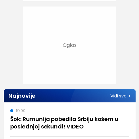
Najnovije
Vidi sve
19:00
Šok: Rumunija pobedila Srbiju košem u
poslednjoj sekundi! VIDEO