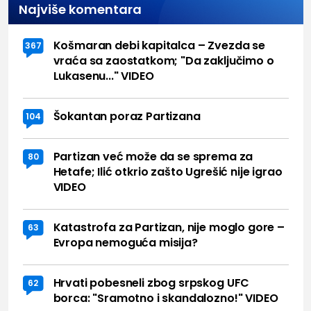
Najviše komentara
Košmaran debi kapitalca – Zvezda se
367
vraća sa zaostatkom; "Da zaključimo o
Lukasenu..." VIDEO
Šokantan poraz Partizana
104
Partizan već može da se sprema za
80
Hetafe; Ilić otkrio zašto Ugrešić nije igrao
VIDEO
Katastrofa za Partizan, nije moglo gore –
63
Evropa nemoguća misija?
Hrvati pobesneli zbog srpskog UFC
62
borca: "Sramotno i skandalozno!" VIDEO